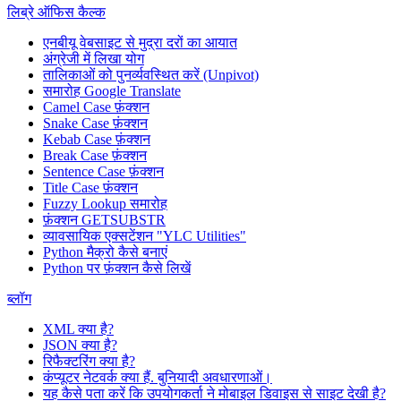
लिब्रे ऑफिस कैल्क
एनबीयू वेबसाइट से मुद्रा दरों का आयात
अंग्रेजी में लिखा योग
तालिकाओं को पुनर्व्यवस्थित करें (Unpivot)
समारोह
Google Translate
Camel Case फ़ंक्शन
Snake Case फ़ंक्शन
Kebab Case फ़ंक्शन
Break Case फ़ंक्शन
Sentence Case फ़ंक्शन
Title Case फ़ंक्शन
Fuzzy Lookup
समारोह
फ़ंक्शन GETSUBSTR
व्यावसायिक एक्सटेंशन "YLC Utilities"
Python मैक्रो कैसे बनाएं
Python पर फ़ंक्शन कैसे लिखें
ब्लॉग
XML क्या है?
JSON क्या है?
रिफैक्टरिंग क्या है?
कंप्यूटर नेटवर्क क्या हैं. बुनियादी अवधारणाओं।
यह कैसे पता करें कि उपयोगकर्ता ने मोबाइल डिवाइस से साइट देखी है?