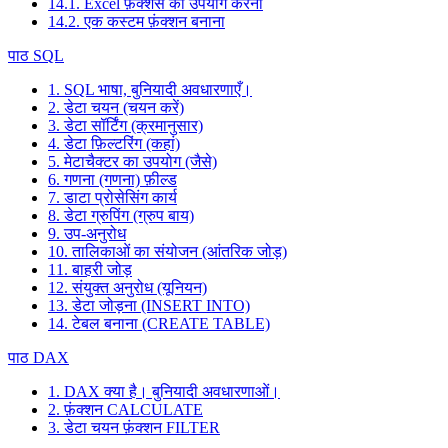
14.1. Excel फ़ंक्शंस का उपयोग करना
14.2. एक कस्टम फ़ंक्शन बनाना
पाठ SQL
1. SQL भाषा, बुनियादी अवधारणाएँ।
2. डेटा चयन (चयन करें)
3. डेटा सॉर्टिंग (क्रमानुसार)
4. डेटा फ़िल्टरिंग (कहां)
5. मेटाचैक्टर का उपयोग (जैसे)
6. गणना (गणना) फ़ील्ड
7. डाटा प्रोसेसिंग कार्य
8. डेटा ग्रुपिंग (ग्रुप बाय)
9. उप-अनुरोध
10. तालिकाओं का संयोजन (आंतरिक जोड़)
11. बाहरी जोड़
12. संयुक्त अनुरोध (यूनियन)
13. डेटा जोड़ना (INSERT INTO)
14. टेबल बनाना (CREATE TABLE)
पाठ DAX
1. DAX क्या है। बुनियादी अवधारणाओं।
2. फ़ंक्शन CALCULATE
3. डेटा चयन फ़ंक्शन FILTER