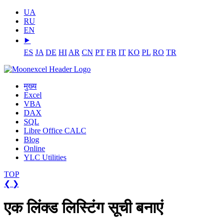
UA
RU
EN
⯈
ES
JA
DE
HI
AR
CN
PT
FR
IT
KO
PL
RO
TR
मुख्य
Excel
VBA
DAX
SQL
Libre Office CALC
Blog
Online
YLC Utilities
TOP
❮
❯
एक लिंक्ड लिस्टिंग सूची बनाएं