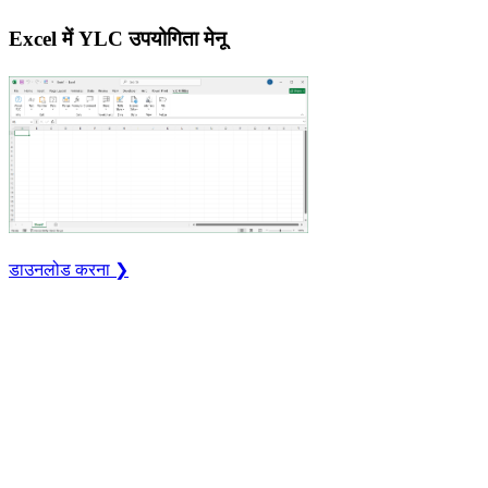
Excel में YLC उपयोगिता मेनू
डाउनलोड करना ❯