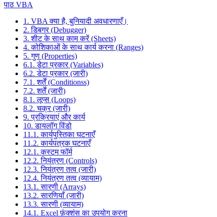
पाठ VBA
1. VBA क्या है, बुनियादी अवधारणाएँ।
2. डिबगर (Debugger)
3. शीट के साथ काम करें (Sheets)
4. कोशिकाओं के साथ कार्य करना (Ranges)
5. गुण (Properties)
6.1. डेटा प्रकार (Variables)
6.2. डेटा प्रकार (जारी)
7.1. शर्तें (Conditionss)
7.2. शर्तें (जारी)
8.1. लूप्स (Loops)
8.2. चक्र (जारी)
9. प्रक्रियाएं और कार्य
10. डायलॉग विंडो
11.1. कार्यपुस्तिका घटनाएँ
11.2. कार्यपत्रक घटनाएँ
12.1. कस्टम फॉर्म
12.2. नियंत्रण (Controls)
12.3. नियंत्रण तत्व (जारी)
12.4. नियंत्रण तत्व (व्यायाम)
13.1. सारणी (Arrays)
13.2. सारणियाँ (जारी)
13.3. सारणी (व्यायाम)
14.1. Excel फ़ंक्शंस का उपयोग करना