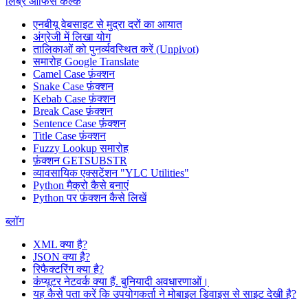
लिब्रे ऑफिस कैल्क
एनबीयू वेबसाइट से मुद्रा दरों का आयात
अंग्रेजी में लिखा योग
तालिकाओं को पुनर्व्यवस्थित करें (Unpivot)
समारोह
Google Translate
Camel Case फ़ंक्शन
Snake Case फ़ंक्शन
Kebab Case फ़ंक्शन
Break Case फ़ंक्शन
Sentence Case फ़ंक्शन
Title Case फ़ंक्शन
Fuzzy Lookup
समारोह
फ़ंक्शन GETSUBSTR
व्यावसायिक एक्सटेंशन "YLC Utilities"
Python मैक्रो कैसे बनाएं
Python पर फ़ंक्शन कैसे लिखें
ब्लॉग
XML क्या है?
JSON क्या है?
रिफैक्टरिंग क्या है?
कंप्यूटर नेटवर्क क्या हैं. बुनियादी अवधारणाओं।
यह कैसे पता करें कि उपयोगकर्ता ने मोबाइल डिवाइस से साइट देखी है?