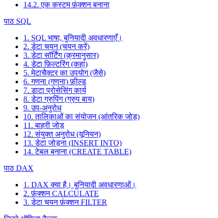
14.2. एक कस्टम फ़ंक्शन बनाना
पाठ SQL
1. SQL भाषा, बुनियादी अवधारणाएँ।
2. डेटा चयन (चयन करें)
3. डेटा सॉर्टिंग (क्रमानुसार)
4. डेटा फ़िल्टरिंग (कहां)
5. मेटाचैक्टर का उपयोग (जैसे)
6. गणना (गणना) फ़ील्ड
7. डाटा प्रोसेसिंग कार्य
8. डेटा ग्रुपिंग (ग्रुप बाय)
9. उप-अनुरोध
10. तालिकाओं का संयोजन (आंतरिक जोड़)
11. बाहरी जोड़
12. संयुक्त अनुरोध (यूनियन)
13. डेटा जोड़ना (INSERT INTO)
14. टेबल बनाना (CREATE TABLE)
पाठ DAX
1. DAX क्या है। बुनियादी अवधारणाओं।
2. फ़ंक्शन CALCULATE
3. डेटा चयन फ़ंक्शन FILTER