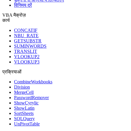
विनिमय दरें
VBA मैक्रोज़
कार्य
CONCATIF
NBU_RATE
GETSUBSTR
SUMINWORDS
TRANSLIT
VLOOKUP2
VLOOKUP3
प्रक्रियाओं
CombineWorkbooks
Division
MergeCell
PasswordRemover
ShowCyrylic
ShowLatin
SortSheets
SQLQuery
UnPivotTable