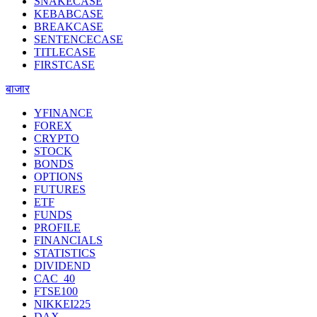
SNAKECASE
KEBABCASE
BREAKCASE
SENTENCECASE
TITLECASE
FIRSTCASE
बाजार
YFINANCE
FOREX
CRYPTO
STOCK
BONDS
OPTIONS
FUTURES
ETF
FUNDS
PROFILE
FINANCIALS
STATISTICS
DIVIDEND
CAC_40
FTSE100
NIKKEI225
DAX