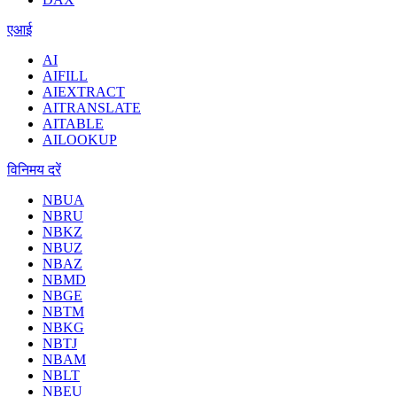
एआई
AI
AIFILL
AIEXTRACT
AITRANSLATE
AITABLE
AILOOKUP
विनिमय दरें
NBUA
NBRU
NBKZ
NBUZ
NBAZ
NBMD
NBGE
NBTM
NBKG
NBTJ
NBAM
NBLT
NBEU