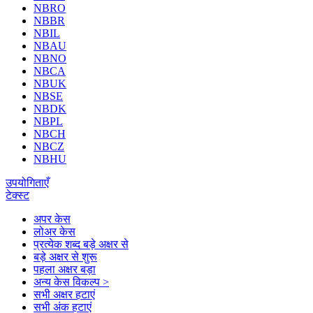
NBRO
NBBR
NBIL
NBAU
NBNO
NBCA
NBUK
NBSE
NBDK
NBPL
NBCH
NBCZ
NBHU
उपयोगिताएँ
टेक्स्ट
अपर केस
लोअर केस
प्रत्येक शब्द बड़े अक्षर से
बड़े अक्षर से शुरू
पहला अक्षर बड़ा
अन्य केस विकल्प >
सभी अक्षर हटाएं
सभी अंक हटाएं