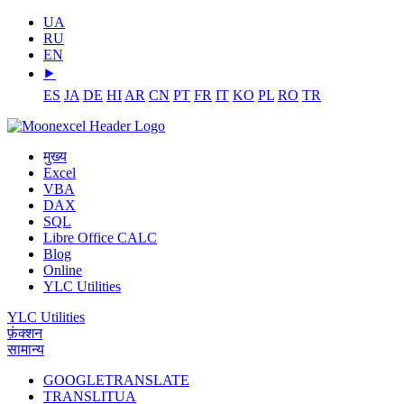
UA
RU
EN
⯈
ES
JA
DE
HI
AR
CN
PT
FR
IT
KO
PL
RO
TR
मुख्य
Excel
VBA
DAX
SQL
Libre Office CALC
Blog
Online
YLC Utilities
YLC Utilities
फ़ंक्शन
सामान्य
GOOGLETRANSLATE
TRANSLITUA