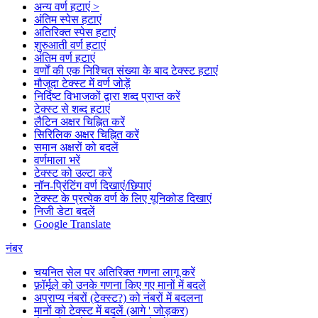
अन्य वर्ण हटाएं >
अंतिम स्पेस हटाएं
अतिरिक्त स्पेस हटाएं
शुरुआती वर्ण हटाएं
अंतिम वर्ण हटाएं
वर्णों की एक निश्चित संख्या के बाद टेक्स्ट हटाएं
मौजूदा टेक्स्ट में वर्ण जोड़ें
निर्दिष्ट विभाजकों द्वारा शब्द प्राप्त करें
टेक्स्ट से शब्द हटाएं
लैटिन अक्षर चिह्नित करें
सिरिलिक अक्षर चिह्नित करें
समान अक्षरों को बदलें
वर्णमाला भरें
टेक्स्ट को उल्टा करें
नॉन-प्रिंटिंग वर्ण दिखाएं/छिपाएं
टेक्स्ट के प्रत्येक वर्ण के लिए यूनिकोड दिखाएं
निजी डेटा बदलें
Google Translate
नंबर
चयनित सेल पर अतिरिक्त गणना लागू करें
फ़ॉर्मूले को उनके गणना किए गए मानों में बदलें
अप्राप्य नंबरों (टेक्स्ट?) को नंबरों में बदलना
मानों को टेक्स्ट में बदलें (आगे ' जोड़कर)