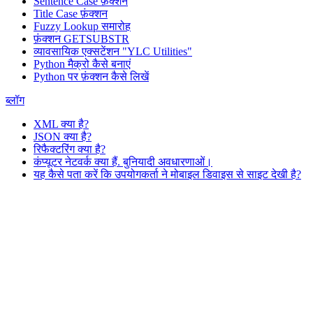
Sentence Case फ़ंक्शन
Title Case फ़ंक्शन
Fuzzy Lookup
समारोह
फ़ंक्शन GETSUBSTR
व्यावसायिक एक्सटेंशन "YLC Utilities"
Python मैक्रो कैसे बनाएं
Python पर फ़ंक्शन कैसे लिखें
ब्लॉग
XML क्या है?
JSON क्या है?
रिफैक्टरिंग क्या है?
कंप्यूटर नेटवर्क क्या हैं. बुनियादी अवधारणाओं।
यह कैसे पता करें कि उपयोगकर्ता ने मोबाइल डिवाइस से साइट देखी है?