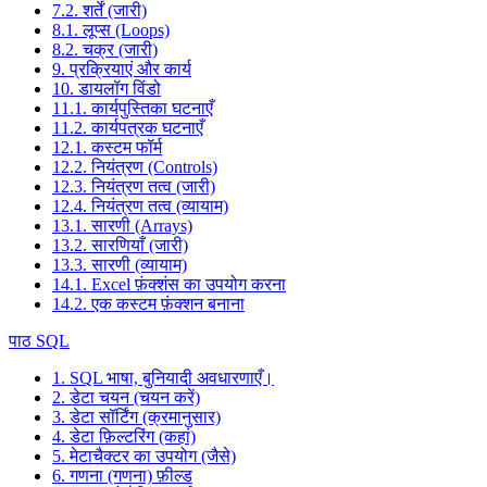
7.2. शर्तें (जारी)
8.1. लूप्स (Loops)
8.2. चक्र (जारी)
9. प्रक्रियाएं और कार्य
10. डायलॉग विंडो
11.1. कार्यपुस्तिका घटनाएँ
11.2. कार्यपत्रक घटनाएँ
12.1. कस्टम फॉर्म
12.2. नियंत्रण (Controls)
12.3. नियंत्रण तत्व (जारी)
12.4. नियंत्रण तत्व (व्यायाम)
13.1. सारणी (Arrays)
13.2. सारणियाँ (जारी)
13.3. सारणी (व्यायाम)
14.1. Excel फ़ंक्शंस का उपयोग करना
14.2. एक कस्टम फ़ंक्शन बनाना
पाठ SQL
1. SQL भाषा, बुनियादी अवधारणाएँ।
2. डेटा चयन (चयन करें)
3. डेटा सॉर्टिंग (क्रमानुसार)
4. डेटा फ़िल्टरिंग (कहां)
5. मेटाचैक्टर का उपयोग (जैसे)
6. गणना (गणना) फ़ील्ड