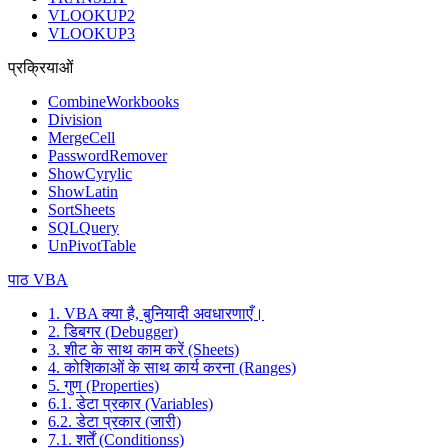
VLOOKUP2
VLOOKUP3
प्रक्रियाओं
CombineWorkbooks
Division
MergeCell
PasswordRemover
ShowCyrylic
ShowLatin
SortSheets
SQLQuery
UnPivotTable
पाठ VBA
1. VBA क्या है, बुनियादी अवधारणाएँ।
2. डिबगर (Debugger)
3. शीट के साथ काम करें (Sheets)
4. कोशिकाओं के साथ कार्य करना (Ranges)
5. गुण (Properties)
6.1. डेटा प्रकार (Variables)
6.2. डेटा प्रकार (जारी)
7.1. शर्तें (Conditionss)