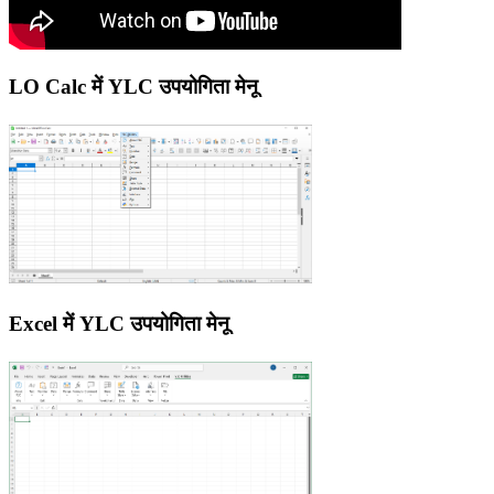
LO Calc में YLC उपयोगिता मेनू
Excel में YLC उपयोगिता मेनू