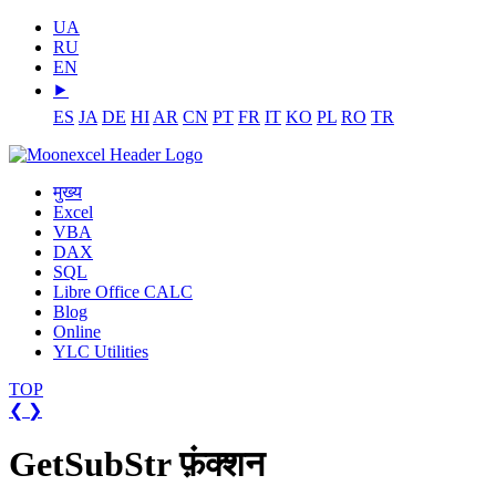
UA
RU
EN
⯈
ES
JA
DE
HI
AR
CN
PT
FR
IT
KO
PL
RO
TR
मुख्य
Excel
VBA
DAX
SQL
Libre Office CALC
Blog
Online
YLC Utilities
TOP
❮
❯
GetSubStr फ़ंक्शन