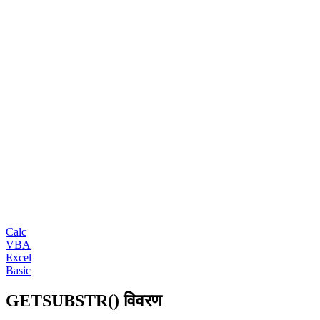
Calc
VBA
Excel
Basic
GETSUBSTR() विवरण