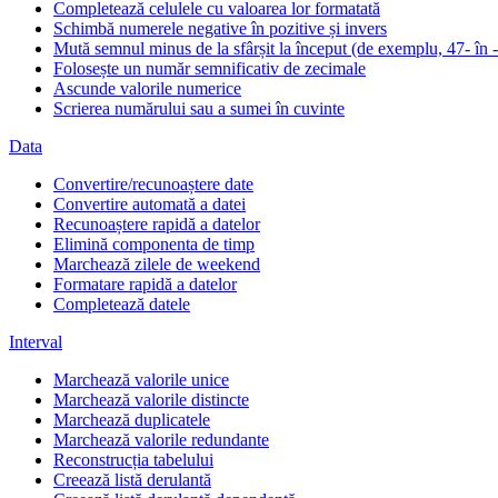
Completează celulele cu valoarea lor formatată
Schimbă numerele negative în pozitive și invers
Mută semnul minus de la sfârșit la început (de exemplu, 47- în 
Folosește un număr semnificativ de zecimale
Ascunde valorile numerice
Scrierea numărului sau a sumei în cuvinte
Data
Convertire/recunoaștere date
Convertire automată a datei
Recunoaștere rapidă a datelor
Elimină componenta de timp
Marchează zilele de weekend
Formatare rapidă a datelor
Completează datele
Interval
Marchează valorile unice
Marchează valorile distincte
Marchează duplicatele
Marchează valorile redundante
Reconstrucția tabelului
Creează listă derulantă