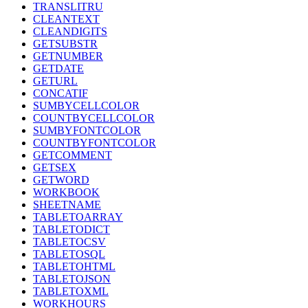
TRANSLITRU
CLEANTEXT
CLEANDIGITS
GETSUBSTR
GETNUMBER
GETDATE
GETURL
CONCATIF
SUMBYCELLCOLOR
COUNTBYCELLCOLOR
SUMBYFONTCOLOR
COUNTBYFONTCOLOR
GETCOMMENT
GETSEX
GETWORD
WORKBOOK
SHEETNAME
TABLETOARRAY
TABLETODICT
TABLETOCSV
TABLETOSQL
TABLETOHTML
TABLETOJSON
TABLETOXML
WORKHOURS