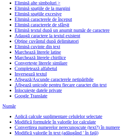
Elimină alte simboluri >
Elimină spațiile de la margini
Elimină spațiile excesive
Elimină caracterele de început
Elimină caracterele de sfârșit
Elimină textul după un anumit număr de caractere
Adaugă caractere la textul existent
Obține cuvântul după delimitatori
Elimină cuvinte din text
Marchează literele latine
Marchează literele chirilice
Convertește literele similare
Completează alfabetul
Inversează textul
Afișează/Ascunde caracterele netipăribile
Afișează unicode pentru fiecare caracter din text
Înlocuiește datele private
Google Translate
Număr
Aplică calcule suplimentare celulelor selectate
Modifică formulele în valorile lor calculate
Convertirea numerelor nerecunoscute (text?) în numere
Modifică valorile în text (adăugând ' în față)