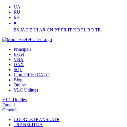
UA
RU
EN
⯈
ES
JA
DE
HI
AR
CN
PT
FR
IT
KO
PL
RO
TR
Principală
Excel
VBA
DAX
SQL
Libre Office CALC
Blog
Online
YLC Utilities
YLC Utilities
Funcții
Generale
GOOGLETRANSLATE
TRANSLITUA