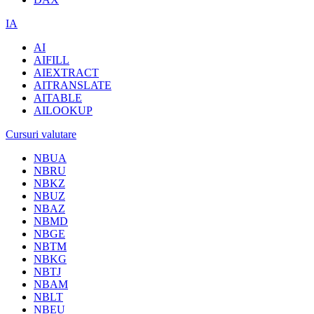
IA
AI
AIFILL
AIEXTRACT
AITRANSLATE
AITABLE
AILOOKUP
Cursuri valutare
NBUA
NBRU
NBKZ
NBUZ
NBAZ
NBMD
NBGE
NBTM
NBKG
NBTJ
NBAM
NBLT
NBEU