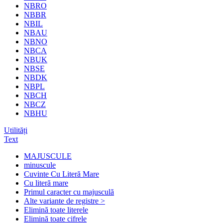
NBRO
NBBR
NBIL
NBAU
NBNO
NBCA
NBUK
NBSE
NBDK
NBPL
NBCH
NBCZ
NBHU
Utilități
Text
MAJUSCULE
minuscule
Cuvinte Cu Literă Mare
Cu literă mare
Primul caracter cu majusculă
Alte variante de registre >
Elimină toate literele
Elimină toate cifrele