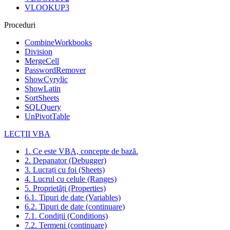
VLOOKUP3
Proceduri
CombineWorkbooks
Division
MergeCell
PasswordRemover
ShowCyrylic
ShowLatin
SortSheets
SQLQuery
UnPivotTable
LECȚII VBA
1. Ce este VBA, concepte de bază.
2. Depanator (Debugger)
3. Lucrați cu foi (Sheets)
4. Lucrul cu celule (Ranges)
5. Proprietăți (Properties)
6.1. Tipuri de date (Variables)
6.2. Tipuri de date (continuare)
7.1. Condiții (Conditions)
7.2. Termeni (continuare)