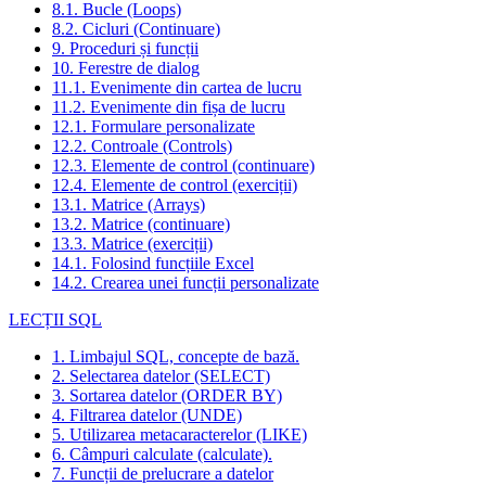
8.1. Bucle (Loops)
8.2. Cicluri (Continuare)
9. Proceduri și funcții
10. Ferestre de dialog
11.1. Evenimente din cartea de lucru
11.2. Evenimente din fișa de lucru
12.1. Formulare personalizate
12.2. Controale (Controls)
12.3. Elemente de control (continuare)
12.4. Elemente de control (exerciții)
13.1. Matrice (Arrays)
13.2. Matrice (continuare)
13.3. Matrice (exerciții)
14.1. Folosind funcțiile Excel
14.2. Crearea unei funcții personalizate
LECȚII SQL
1. Limbajul SQL, concepte de bază.
2. Selectarea datelor (SELECT)
3. Sortarea datelor (ORDER BY)
4. Filtrarea datelor (UNDE)
5. Utilizarea metacaracterelor (LIKE)
6. Câmpuri calculate (calculate).
7. Funcții de prelucrare a datelor