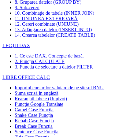
8. Gruparea datelor (GROUP BY)
9. Sub-cereri
10. Combinație de tabele (INNER JOIN)
11. UNIUNEA EXTERIOARĂ
12. Cereri combinate (UNIUNE)
13. Adăugarea datelor (INSERT INTO)
14. Crearea tabelelor (CREATE TABLE)
LECȚII DAX
1. Ce este DAX. Concepte de bază.
2. Funcția CALCULATE
3. Funcția de selectare a datelor FILTER
LIBRE OFFICE CALC
Importul cursurilor valutare de pe site-ul BNU
Suma scrisă în engleză
Rearanjați tabele (Unpivot)
Funcţie
Google Translate
Camel Case Funcția
Snake Case Funcția
Kebab Case Funcția
Break Case Funcția
Sentence Case Funcția