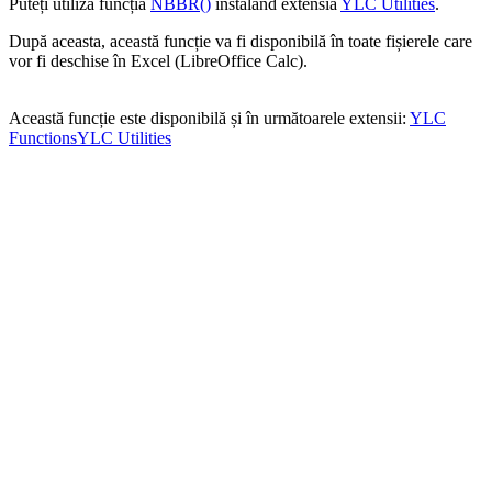
Puteți utiliza funcția
NBBR()
instalând extensia
YLC Utilities
.
După aceasta, această funcție va fi disponibilă în toate fișierele care
vor fi deschise în Excel (LibreOffice Calc).
Această funcție este disponibilă și în următoarele extensii:
YLC
Functions
YLC Utilities