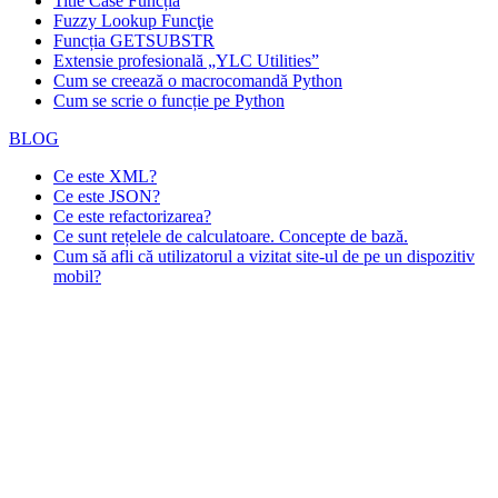
Title Case Funcția
Fuzzy Lookup
Funcţie
Funcția GETSUBSTR
Extensie profesională „YLC Utilities”
Cum se creează o macrocomandă Python
Cum se scrie o funcție pe Python
BLOG
Ce este XML?
Ce este JSON?
Ce este refactorizarea?
Ce sunt rețelele de calculatoare. Concepte de bază.
Cum să afli că utilizatorul a vizitat site-ul de pe un dispozitiv
mobil?