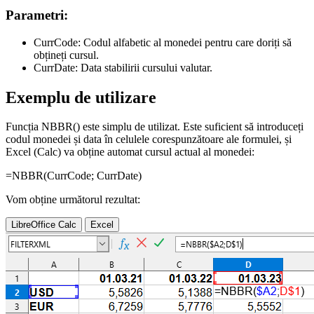
Parametri:
CurrCode:
Codul alfabetic al monedei pentru care doriți să
obțineți cursul.
CurrDate:
Data stabilirii cursului valutar.
Exemplu de utilizare
Funcția NBBR() este simplu de utilizat. Este suficient să introduceți
codul monedei și data în celulele corespunzătoare ale formulei, și
Excel (Calc) va obține automat cursul actual al monedei:
=NBBR(
CurrCode
;
CurrDate
)
Vom obține următorul rezultat:
LibreOffice Calc
Excel