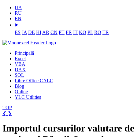
UA
RU
EN
⯈
ES
JA
DE
HI
AR
CN
PT
FR
IT
KO
PL
RO
TR
Principală
Excel
VBA
DAX
SQL
Libre Office CALC
Blog
Online
YLC Utilities
TOP
❮
❯
Importul cursurilor valutare de