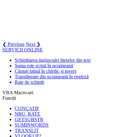
❮ Previous
Next ❯
SERVICII ONLINE
Schimbarea majusculei literelor din text
Suma este scrisă în ucraineană
Căutați latină în chirilic și invers
Transliterare din ucraineană în engleză
Rate de schimb
VBA Macro-uri
Funcții
CONCATIF
NBU_RATE
GETSUBSTR
SUMINWORDS
TRANSLIT
VLOOKUP2