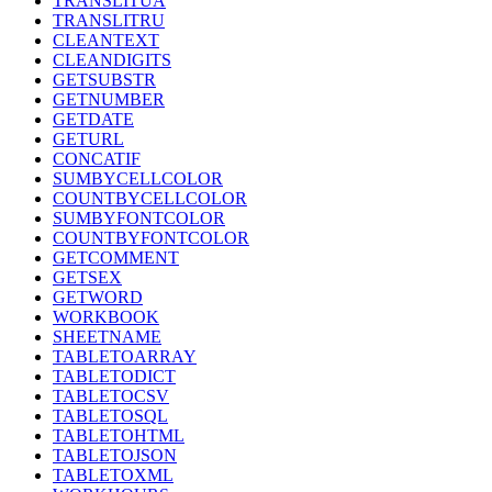
TRANSLITUA
TRANSLITRU
CLEANTEXT
CLEANDIGITS
GETSUBSTR
GETNUMBER
GETDATE
GETURL
CONCATIF
SUMBYCELLCOLOR
COUNTBYCELLCOLOR
SUMBYFONTCOLOR
COUNTBYFONTCOLOR
GETCOMMENT
GETSEX
GETWORD
WORKBOOK
SHEETNAME
TABLETOARRAY
TABLETODICT
TABLETOCSV
TABLETOSQL
TABLETOHTML
TABLETOJSON
TABLETOXML