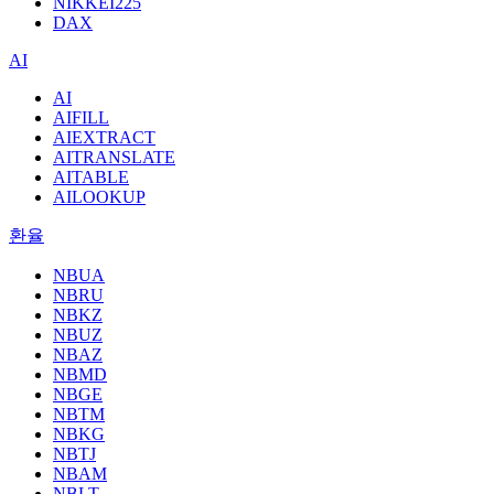
NIKKEI225
DAX
AI
AI
AIFILL
AIEXTRACT
AITRANSLATE
AITABLE
AILOOKUP
환율
NBUA
NBRU
NBKZ
NBUZ
NBAZ
NBMD
NBGE
NBTM
NBKG
NBTJ
NBAM
NBLT