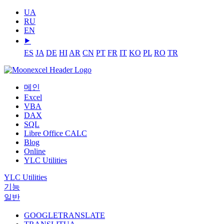
UA
RU
EN
⯈
ES
JA
DE
HI
AR
CN
PT
FR
IT
KO
PL
RO
TR
메인
Excel
VBA
DAX
SQL
Libre Office CALC
Blog
Online
YLC Utilities
YLC Utilities
기능
일반
GOOGLETRANSLATE