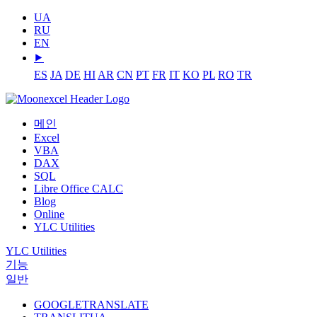
UA
RU
EN
⯈
ES
JA
DE
HI
AR
CN
PT
FR
IT
KO
PL
RO
TR
메인
Excel
VBA
DAX
SQL
Libre Office CALC
Blog
Online
YLC Utilities
YLC Utilities
기능
일반
GOOGLETRANSLATE