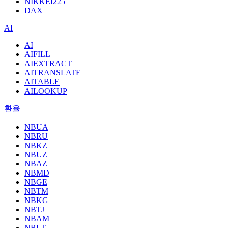
NIKKEI225
DAX
AI
AI
AIFILL
AIEXTRACT
AITRANSLATE
AITABLE
AILOOKUP
환율
NBUA
NBRU
NBKZ
NBUZ
NBAZ
NBMD
NBGE
NBTM
NBKG
NBTJ
NBAM
NBLT