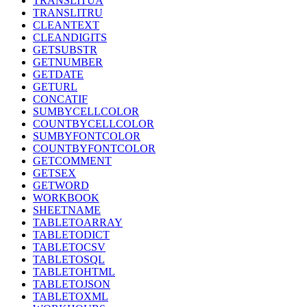
TRANSLITUA
TRANSLITRU
CLEANTEXT
CLEANDIGITS
GETSUBSTR
GETNUMBER
GETDATE
GETURL
CONCATIF
SUMBYCELLCOLOR
COUNTBYCELLCOLOR
SUMBYFONTCOLOR
COUNTBYFONTCOLOR
GETCOMMENT
GETSEX
GETWORD
WORKBOOK
SHEETNAME
TABLETOARRAY
TABLETODICT
TABLETOCSV
TABLETOSQL
TABLETOHTML
TABLETOJSON
TABLETOXML