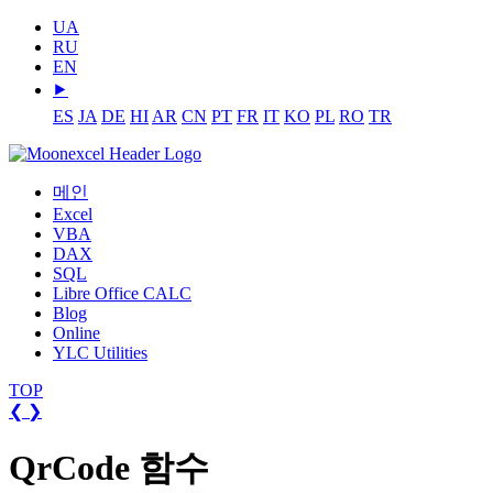
UA
RU
EN
⯈
ES
JA
DE
HI
AR
CN
PT
FR
IT
KO
PL
RO
TR
메인
Excel
VBA
DAX
SQL
Libre Office CALC
Blog
Online
YLC Utilities
TOP
❮
❯
QrCode 함수