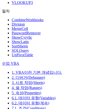
VLOOKUP3
절차
CombineWorkbooks
Division
MergeCell
PasswordRemover
ShowCyrylic
ShowLatin
SortSheets
SQLQuery
UnPivotTable
수업 VBA
1. VBA이란 기본 개념입니다.
2. 디버거(Debugger)
3. 시트 작업(Sheets)
4. 셀 작업(Ranges)
5. 속성(Properties)
6.1. 데이터 유형(Variables)
6.2. 데이터 유형(계속)
7.1. 조건(Conditions)