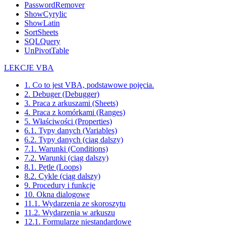
PasswordRemover
ShowCyrylic
ShowLatin
SortSheets
SQLQuery
UnPivotTable
LEKCJE VBA
1. Co to jest VBA, podstawowe pojęcia.
2. Debuger (Debugger)
3. Praca z arkuszami (Sheets)
4. Praca z komórkami (Ranges)
5. Właściwości (Properties)
6.1. Typy danych (Variables)
6.2. Typy danych (ciąg dalszy)
7.1. Warunki (Conditions)
7.2. Warunki (ciąg dalszy)
8.1. Pętle (Loops)
8.2. Cykle (ciąg dalszy)
9. Procedury i funkcje
10. Okna dialogowe
11.1. Wydarzenia ze skoroszytu
11.2. Wydarzenia w arkuszu
12.1. Formularze niestandardowe