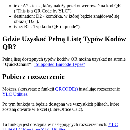
text:
A2
- tekst, który należy przekonwertować na kod QR
("This is a QR Code by YLC")
.
destination:
D2
- komórka, w której będzie znajdować się
obraz
("D2")
.
type:
B2
- Typ kodu QR
("qrcode")
.
Gdzie Uzyskać Pełną Listę Typów Kodów
QR?
Pełną listę dostępnych typów kodów QR można uzyskać na stronie
"QuickChart"
:
"Supported Barcode Types"
Pobierz rozszerzenie
Możesz skorzystać z funkcji
QRCODE()
instalując rozszerzenie
YLC Utilities
.
Po tym funkcja ta będzie dostępna we wszystkich plikach, które
zostaną otwarte w Excel (LibreOffice Calc).
Ta funkcja jest dostępna w następujących rozszerzeniach:
YLC
Light
YLC Functions
YLC Utilities