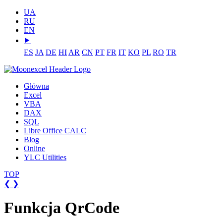
UA
RU
EN
⯈
ES
JA
DE
HI
AR
CN
PT
FR
IT
KO
PL
RO
TR
Główna
Excel
VBA
DAX
SQL
Libre Office CALC
Blog
Online
YLC Utilities
TOP
❮
❯
Funkcja QrCode