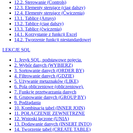
12.2. Sterowanie (Controls)
12.3. Elementy sterujące (ciąg dalszy)
12.4. Elementy sterujące (Ćwiczenia)
13.1. Tablice (Arrays)
13.2. Tablice (ciąg dalszy)
13.3. Tablice (ćwiczenia)
14.1. Korzystanie z funkcji Excel
14.2. Tworzenie funkcji niestandardowej
LEKCJE SQL
1. Język SQL, podstawowe pojęcia.
2. Wybór danych (WYBIERZ)
3. Sortowanie danych (ORDER BY)
4. Filtrowanie danych (GDZIE)
5. Używanie metaznaków (LIKE)
6. Pola obliczeniowe (obliczeniowe).
7. Funkcje przetwarzania danych
8. Grupowanie danych (GROUP BY)
9. Podżądania
10. Kombinacja tabel (INNER JOIN)
11. POŁĄCZENIE ZEWNĘTRZNE
12. Wnioski łączone (UNIA)
13. Dodawanie danych (INSERT INTO)
14. Tworzenie tabel (CREATE TABLE)