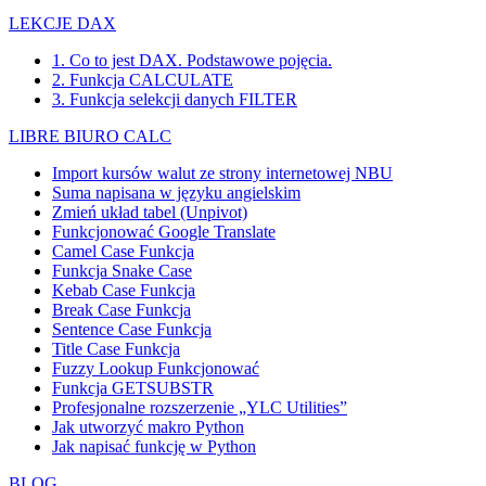
LEKCJE DAX
1. Co to jest DAX. Podstawowe pojęcia.
2. Funkcja CALCULATE
3. Funkcja selekcji danych FILTER
LIBRE BIURO CALC
Import kursów walut ze strony internetowej NBU
Suma napisana w języku angielskim
Zmień układ tabel (Unpivot)
Funkcjonować
Google Translate
Camel Case Funkcja
Funkcja Snake Case
Kebab Case Funkcja
Break Case Funkcja
Sentence Case Funkcja
Title Case Funkcja
Fuzzy Lookup
Funkcjonować
Funkcja GETSUBSTR
Profesjonalne rozszerzenie „YLC Utilities”
Jak utworzyć makro Python
Jak napisać funkcję w Python
BLOG