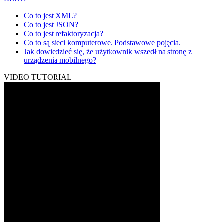
Co to jest XML?
Co to jest JSON?
Co to jest refaktoryzacja?
Co to są sieci komputerowe. Podstawowe pojęcia.
Jak dowiedzieć się, że użytkownik wszedł na stronę z
urządzenia mobilnego?
VIDEO TUTORIAL