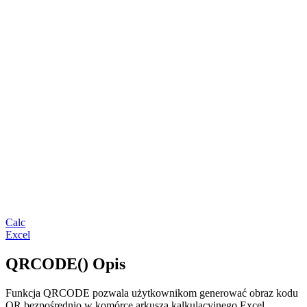
Calc
Excel
QRCODE() Opis
Funkcja QRCODE pozwala użytkownikom generować obraz kodu
QR bezpośrednio w komórce arkusza kalkulacyjnego Excel