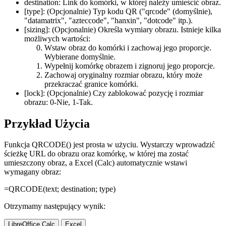
destination:
Link do komórki, w której należy umieścić obraz.
[type]:
(Opcjonalnie) Typ kodu QR (
"qrcode"
(domyślnie),
"datamatrix", "azteccode", "hanxin", "dotcode"
itp.).
[sizing]:
(Opcjonalnie) Określa wymiary obrazu. Istnieje kilka
możliwych wartości:
Wstaw obraz do komórki i zachowaj jego proporcje.
Wybierane domyślnie.
Wypełnij komórkę obrazem i zignoruj jego proporcje.
Zachowaj oryginalny rozmiar obrazu, który może
przekraczać granice komórki.
[lock]:
(Opcjonalnie) Czy zablokować pozycję i rozmiar
obrazu: 0-Nie, 1-Tak.
Przykład Użycia
Funkcja QRCODE() jest prosta w użyciu. Wystarczy wprowadzić
ścieżkę URL do obrazu oraz komórkę, w której ma zostać
umieszczony obraz, a Excel (Calc) automatycznie wstawi
wymagany obraz:
=QRCODE(
text
;
destination
;
type
)
Otrzymamy następujący wynik:
LibreOffice Calc
Excel