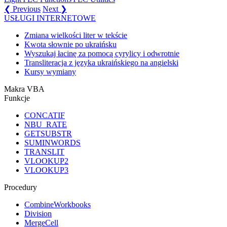
❮ Previous
Next ❯
USŁUGI INTERNETOWE
Zmiana wielkości liter w tekście
Kwota słownie po ukraińsku
Wyszukaj łacinę za pomocą cyrylicy i odwrotnie
Transliteracja z języka ukraińskiego na angielski
Kursy wymiany
Makra VBA
Funkcje
CONCATIF
NBU_RATE
GETSUBSTR
SUMINWORDS
TRANSLIT
VLOOKUP2
VLOOKUP3
Procedury
CombineWorkbooks
Division
MergeCell