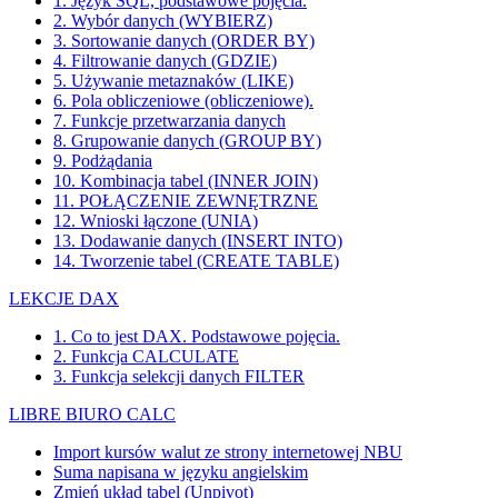
1. Język SQL, podstawowe pojęcia.
2. Wybór danych (WYBIERZ)
3. Sortowanie danych (ORDER BY)
4. Filtrowanie danych (GDZIE)
5. Używanie metaznaków (LIKE)
6. Pola obliczeniowe (obliczeniowe).
7. Funkcje przetwarzania danych
8. Grupowanie danych (GROUP BY)
9. Podżądania
10. Kombinacja tabel (INNER JOIN)
11. POŁĄCZENIE ZEWNĘTRZNE
12. Wnioski łączone (UNIA)
13. Dodawanie danych (INSERT INTO)
14. Tworzenie tabel (CREATE TABLE)
LEKCJE DAX
1. Co to jest DAX. Podstawowe pojęcia.
2. Funkcja CALCULATE
3. Funkcja selekcji danych FILTER
LIBRE BIURO CALC
Import kursów walut ze strony internetowej NBU
Suma napisana w języku angielskim
Zmień układ tabel (Unpivot)