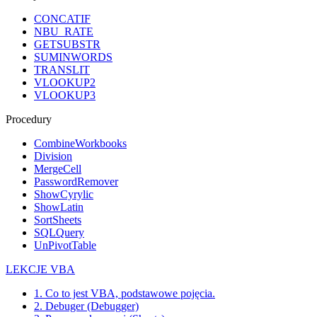
CONCATIF
NBU_RATE
GETSUBSTR
SUMINWORDS
TRANSLIT
VLOOKUP2
VLOOKUP3
Procedury
CombineWorkbooks
Division
MergeCell
PasswordRemover
ShowCyrylic
ShowLatin
SortSheets
SQLQuery
UnPivotTable
LEKCJE VBA
1. Co to jest VBA, podstawowe pojęcia.
2. Debuger (Debugger)