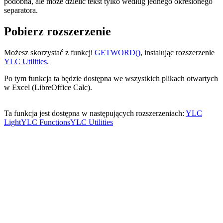
podobna, ale może dzielić tekst tylko według jednego określonego
separatora.
Pobierz rozszerzenie
Możesz skorzystać z funkcji
GETWORD()
, instalując rozszerzenie
YLC Utilities
.
Po tym funkcja ta będzie dostępna we wszystkich plikach otwartych
w Excel (LibreOffice Calc).
Ta funkcja jest dostępna w następujących rozszerzeniach:
YLC
Light
YLC Functions
YLC Utilities