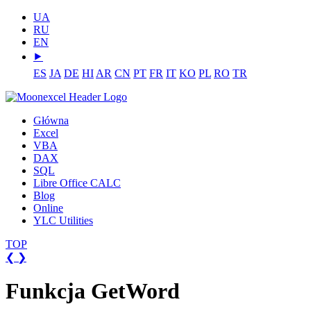
UA
RU
EN
⯈
ES
JA
DE
HI
AR
CN
PT
FR
IT
KO
PL
RO
TR
Główna
Excel
VBA
DAX
SQL
Libre Office CALC
Blog
Online
YLC Utilities
TOP
❮
❯
Funkcja GetWord