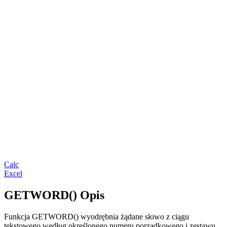
Calc
Excel
GETWORD() Opis
Funkcja GETWORD() wyodrębnia żądane słowo z ciągu
tekstowego według określonego numeru porządkowego i zestawu