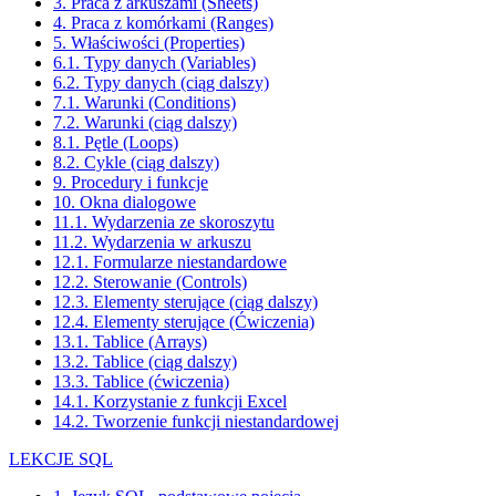
3. Praca z arkuszami (Sheets)
4. Praca z komórkami (Ranges)
5. Właściwości (Properties)
6.1. Typy danych (Variables)
6.2. Typy danych (ciąg dalszy)
7.1. Warunki (Conditions)
7.2. Warunki (ciąg dalszy)
8.1. Pętle (Loops)
8.2. Cykle (ciąg dalszy)
9. Procedury i funkcje
10. Okna dialogowe
11.1. Wydarzenia ze skoroszytu
11.2. Wydarzenia w arkuszu
12.1. Formularze niestandardowe
12.2. Sterowanie (Controls)
12.3. Elementy sterujące (ciąg dalszy)
12.4. Elementy sterujące (Ćwiczenia)
13.1. Tablice (Arrays)
13.2. Tablice (ciąg dalszy)
13.3. Tablice (ćwiczenia)
14.1. Korzystanie z funkcji Excel
14.2. Tworzenie funkcji niestandardowej
LEKCJE SQL