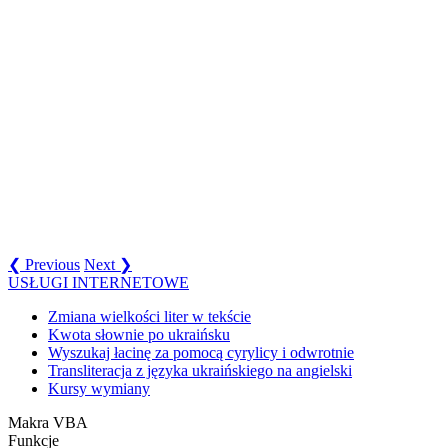
❮ Previous
Next ❯
USŁUGI INTERNETOWE
Zmiana wielkości liter w tekście
Kwota słownie po ukraińsku
Wyszukaj łacinę za pomocą cyrylicy i odwrotnie
Transliteracja z języka ukraińskiego na angielski
Kursy wymiany
Makra VBA
Funkcje