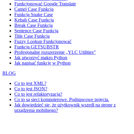
Funkcjonować
Google Translate
Camel Case Funkcja
Funkcja Snake Case
Kebab Case Funkcja
Break Case Funkcja
Sentence Case Funkcja
Title Case Funkcja
Fuzzy Lookup
Funkcjonować
Funkcja GETSUBSTR
Profesjonalne rozszerzenie „YLC Utilities”
Jak utworzyć makro Python
Jak napisać funkcję w Python
BLOG
Co to jest XML?
Co to jest JSON?
Co to jest refaktoryzacja?
Co to są sieci komputerowe. Podstawowe pojęcia.
Jak dowiedzieć się, że użytkownik wszedł na stronę z
urządzenia mobilnego?