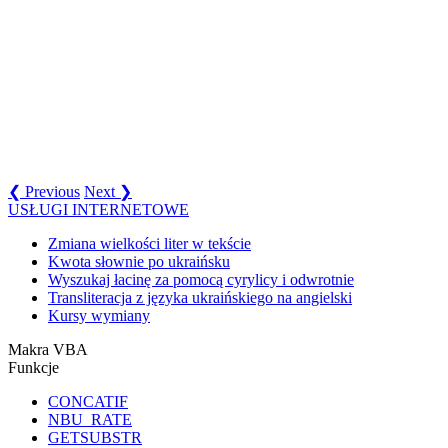
❮ Previous
Next ❯
USŁUGI INTERNETOWE
Zmiana wielkości liter w tekście
Kwota słownie po ukraińsku
Wyszukaj łacinę za pomocą cyrylicy i odwrotnie
Transliteracja z języka ukraińskiego na angielski
Kursy wymiany
Makra VBA
Funkcje
CONCATIF
NBU_RATE
GETSUBSTR