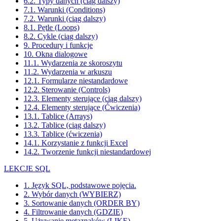
6.2. Typy danych (ciąg dalszy)
7.1. Warunki (Conditions)
7.2. Warunki (ciąg dalszy)
8.1. Pętle (Loops)
8.2. Cykle (ciąg dalszy)
9. Procedury i funkcje
10. Okna dialogowe
11.1. Wydarzenia ze skoroszytu
11.2. Wydarzenia w arkuszu
12.1. Formularze niestandardowe
12.2. Sterowanie (Controls)
12.3. Elementy sterujące (ciąg dalszy)
12.4. Elementy sterujące (Ćwiczenia)
13.1. Tablice (Arrays)
13.2. Tablice (ciąg dalszy)
13.3. Tablice (ćwiczenia)
14.1. Korzystanie z funkcji Excel
14.2. Tworzenie funkcji niestandardowej
LEKCJE SQL
1. Język SQL, podstawowe pojęcia.
2. Wybór danych (WYBIERZ)
3. Sortowanie danych (ORDER BY)
4. Filtrowanie danych (GDZIE)
5. Używanie metaznaków (LIKE)