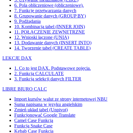
6. Pola obliczeniowe (obliczeniowe).
7. Funkcje przetwarzania danych
8. Grupowanie danych (GROUP BY)
9. Podżądania
10. Kombinacja tabel (INNER JOIN)
11. POŁĄCZENIE ZEWNĘTRZNE
12. Wnioski łączone (UNIA)
13. Dodawanie danych (INSERT INTO)
14. Tworzenie tabel (CREATE TABLE)
LEKCJE DAX
1. Co to jest DAX. Podstawowe pojęcia.
2. Funkcja CALCULATE
3. Funkcja selekcji danych FILTER
LIBRE BIURO CALC
Import kursów walut ze strony internetowej NBU
Suma napisana w języku angielskim
Zmień układ tabel (Unpivot)
Funkcjonować
Google Translate
Camel Case Funkcja
Funkcja Snake Case
Kebab Case Funkcja