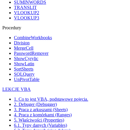
SUMINWORDS
TRANSLIT
VLOOKUP2
VLOOKUP3
Procedury
CombineWorkbooks
Division
MergeCell
PasswordRemover
ShowCyrylic
ShowLatin
SortSheets
SQLQuery
UnPivotTable
LEKCJE VBA
1. Co to jest VBA, podstawowe pojęcia.
2. Debuger (Debugger)
3. Praca z arkuszami (Sheets)
4. Praca z komórkami (Ranges)
5. Właściwości (Properties)
6.1. Typy danych (Variables)