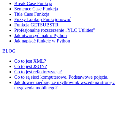
Break Case Funkcja
Sentence Case Funkcja
Title Case Funkcja
Fuzzy Lookup
Funkcjonować
Funkcja GETSUBSTR
Profesjonalne rozszerzenie „YLC Utilities”
Jak utworzyć makro Python
Jak napisać funkcję w Python
BLOG
Co to jest XML?
Co to jest JSON?
Co to jest refaktoryzacja?
Co to są sieci komputerowe. Podstawowe pojęcia.
Jak dowiedzieć się, że użytkownik wszedł na stronę z
urządzenia mobilnego?