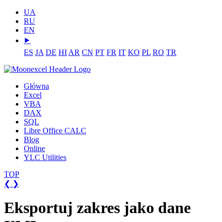
UA
RU
EN
⯈
ES
JA
DE
HI
AR
CN
PT
FR
IT
KO
PL
RO
TR
Główna
Excel
VBA
DAX
SQL
Libre Office CALC
Blog
Online
YLC Utilities
TOP
❮
❯
Eksportuj zakres jako dane