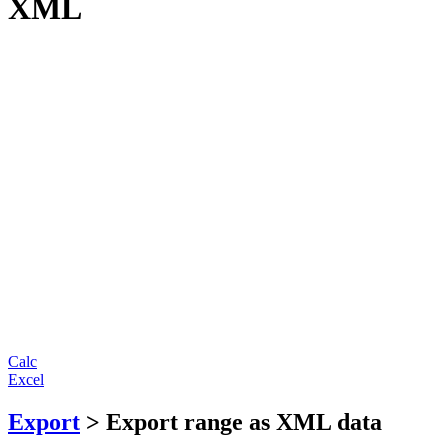
XML
Calc
Excel
Export
> Export range as XML data