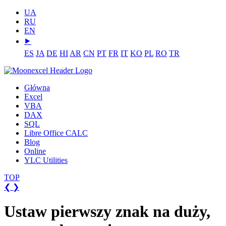
UA
RU
EN
⯈
ES
JA
DE
HI
AR
CN
PT
FR
IT
KO
PL
RO
TR
Główna
Excel
VBA
DAX
SQL
Libre Office CALC
Blog
Online
YLC Utilities
TOP
❮
❯
Ustaw pierwszy znak na duży,