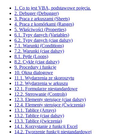
1. Co to jest VBA, podstawowe pojęcia.
2. Debuger (Debugger)
3. Praca z arkuszami (Sheets)
4. Praca z komórkami (Ranges)
5. Właściwości (Properties)
6.1. Typy danych (Variables)
6.2. Typy danych (ciąg dalszy)
7.1. Warunki (Conditions)
7.2. Warunki (ciąg dalszy)
8.1. Pętle (Loops)
8.2. Cykle (ciąg dalszy)
9. Procedury i funkcje
10. Okna dialogowe
11.1. Wydarzenia ze skoroszytu
11.2. Wydarzenia w arkuszu
12.1. Formularze niestandardowe
12.2. Sterowanie (Controls)
12.3. Elementy sterujące (ciąg dalszy)
12.4. Elementy sterujące (Ćwiczenia)
13.1. Tablice (Arrays)
13.2. Tablice (ciąg dalszy)
13.3. Tablice (ćwiczenia)
14.1. Korzystanie z funkcji Excel
14.2. Tworzenie funkcji niestandardowej