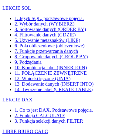
LEKCJE SQL
1. Język SQL, podstawowe pojęcia.
2. Wybór danych (WYBIERZ)
3. Sortowanie danych (ORDER BY)
4. Filtrowanie danych (GDZIE)
5. Używanie metaznaków (LIKE)
6. Pola obliczeniowe (obliczeniowe).
7. Funkcje przetwarzania danych
8. Grupowanie danych (GROUP BY)
9. Podżądania
10. Kombinacja tabel (INNER JOIN)
11. POŁĄCZENIE ZEWNĘTRZNE
12. Wnioski łączone (UNIA)
13. Dodawanie danych (INSERT INTO)
14. Tworzenie tabel (CREATE TABLE)
LEKCJE DAX
1. Co to jest DAX. Podstawowe pojęcia.
2. Funkcja CALCULATE
3. Funkcja selekcji danych FILTER
LIBRE BIURO CALC