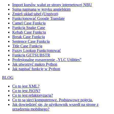
Import kursów walut ze strony internetowej NBU
Suma napisana w języku angielskim
Zmień układ tabel (Unpivot)
Funkcjonować
Google Translate
Camel Case Funkcja
Funkcja Snake Case
Kebab Case Funkcja
Break Case Funkcja
Sentence Case Funkcja
Title Case Funkcja
Fuzzy Lookup
Funkcjonować
Funkcja GETSUBSTR
Profesjonalne rozszerzenie „YLC Utilities”
Jak utworzyć makro Python
Jak napisać funkcję w Python
BLOG
Co to jest XML?
Co to jest JSON?
Co to jest refaktoryzacja?
Co to są sieci komputerowe. Podstawowe pojęcia.
Jak dowiedzieć się, że użytkownik wszedł na stronę z
urządzenia mobilnego?