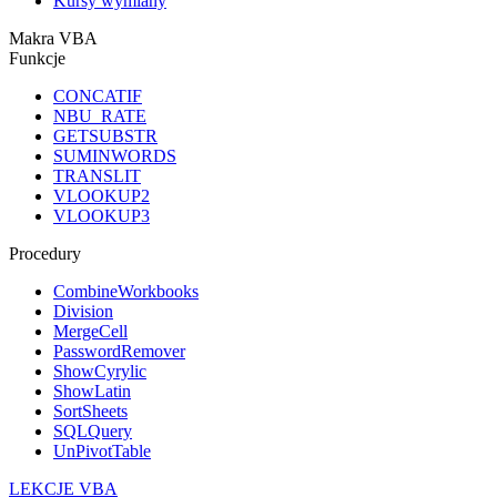
Kursy wymiany
Makra VBA
Funkcje
CONCATIF
NBU_RATE
GETSUBSTR
SUMINWORDS
TRANSLIT
VLOOKUP2
VLOOKUP3
Procedury
CombineWorkbooks
Division
MergeCell
PasswordRemover
ShowCyrylic
ShowLatin
SortSheets
SQLQuery
UnPivotTable
LEKCJE VBA