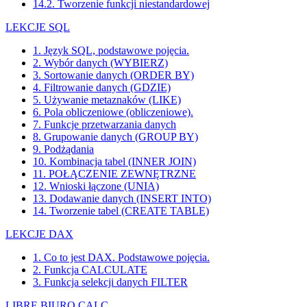
14.2. Tworzenie funkcji niestandardowej
LEKCJE SQL
1. Język SQL, podstawowe pojęcia.
2. Wybór danych (WYBIERZ)
3. Sortowanie danych (ORDER BY)
4. Filtrowanie danych (GDZIE)
5. Używanie metaznaków (LIKE)
6. Pola obliczeniowe (obliczeniowe).
7. Funkcje przetwarzania danych
8. Grupowanie danych (GROUP BY)
9. Podżądania
10. Kombinacja tabel (INNER JOIN)
11. POŁĄCZENIE ZEWNĘTRZNE
12. Wnioski łączone (UNIA)
13. Dodawanie danych (INSERT INTO)
14. Tworzenie tabel (CREATE TABLE)
LEKCJE DAX
1. Co to jest DAX. Podstawowe pojęcia.
2. Funkcja CALCULATE
3. Funkcja selekcji danych FILTER
LIBRE BIURO CALC