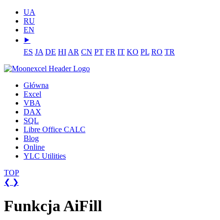
UA
RU
EN
⯈
ES
JA
DE
HI
AR
CN
PT
FR
IT
KO
PL
RO
TR
Główna
Excel
VBA
DAX
SQL
Libre Office CALC
Blog
Online
YLC Utilities
TOP
❮
❯
Funkcja AiFill