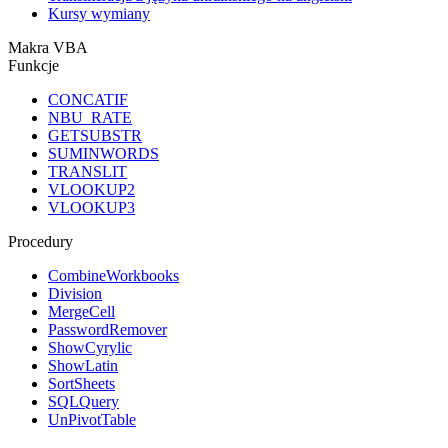
Kursy wymiany
Makra VBA
Funkcje
CONCATIF
NBU_RATE
GETSUBSTR
SUMINWORDS
TRANSLIT
VLOOKUP2
VLOOKUP3
Procedury
CombineWorkbooks
Division
MergeCell
PasswordRemover
ShowCyrylic
ShowLatin
SortSheets
SQLQuery
UnPivotTable