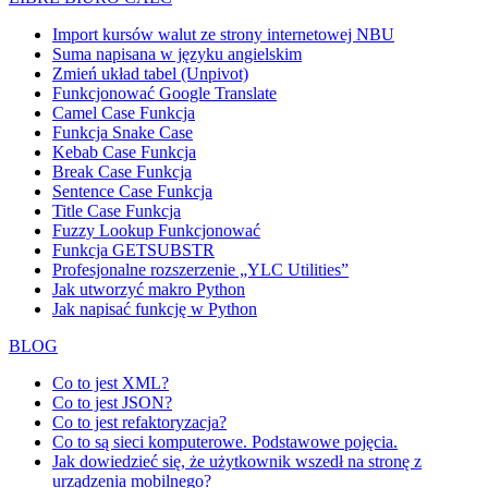
Import kursów walut ze strony internetowej NBU
Suma napisana w języku angielskim
Zmień układ tabel (Unpivot)
Funkcjonować
Google Translate
Camel Case Funkcja
Funkcja Snake Case
Kebab Case Funkcja
Break Case Funkcja
Sentence Case Funkcja
Title Case Funkcja
Fuzzy Lookup
Funkcjonować
Funkcja GETSUBSTR
Profesjonalne rozszerzenie „YLC Utilities”
Jak utworzyć makro Python
Jak napisać funkcję w Python
BLOG
Co to jest XML?
Co to jest JSON?
Co to jest refaktoryzacja?
Co to są sieci komputerowe. Podstawowe pojęcia.
Jak dowiedzieć się, że użytkownik wszedł na stronę z
urządzenia mobilnego?