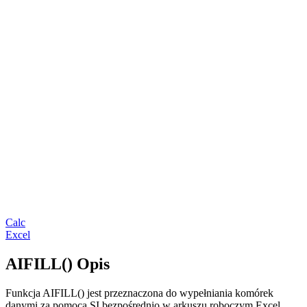
Calc
Excel
AIFILL() Opis
Funkcja AIFILL() jest przeznaczona do wypełniania komórek
danymi za pomocą SI bezpośrednio w arkuszu roboczym Excel