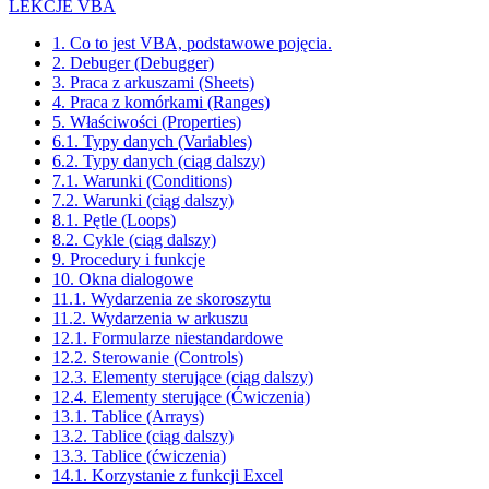
LEKCJE VBA
1. Co to jest VBA, podstawowe pojęcia.
2. Debuger (Debugger)
3. Praca z arkuszami (Sheets)
4. Praca z komórkami (Ranges)
5. Właściwości (Properties)
6.1. Typy danych (Variables)
6.2. Typy danych (ciąg dalszy)
7.1. Warunki (Conditions)
7.2. Warunki (ciąg dalszy)
8.1. Pętle (Loops)
8.2. Cykle (ciąg dalszy)
9. Procedury i funkcje
10. Okna dialogowe
11.1. Wydarzenia ze skoroszytu
11.2. Wydarzenia w arkuszu
12.1. Formularze niestandardowe
12.2. Sterowanie (Controls)
12.3. Elementy sterujące (ciąg dalszy)
12.4. Elementy sterujące (Ćwiczenia)
13.1. Tablice (Arrays)
13.2. Tablice (ciąg dalszy)
13.3. Tablice (ćwiczenia)
14.1. Korzystanie z funkcji Excel