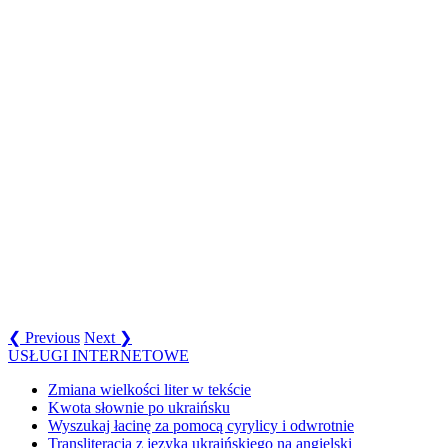
❮ Previous
Next ❯
USŁUGI INTERNETOWE
Zmiana wielkości liter w tekście
Kwota słownie po ukraińsku
Wyszukaj łacinę za pomocą cyrylicy i odwrotnie
Transliteracja z języka ukraińskiego na angielski