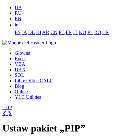
UA
RU
EN
⯈
ES
JA
DE
HI
AR
CN
PT
FR
IT
KO
PL
RO
TR
Główna
Excel
VBA
DAX
SQL
Libre Office CALC
Blog
Online
YLC Utilities
TOP
❮
❯
Ustaw pakiet „PIP”