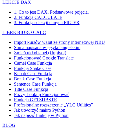
LEKCJE DAX
1. Co to jest DAX. Podstawowe pojęcia.
2. Funkcja CALCULATE
3. Funkcja selekcji danych FILTER
LIBRE BIURO CALC
Import kursów walut ze strony internetowej NBU
Suma napisana w języku angielskim
Zmień układ tabel (Unpivot)
Funkcjonować
Google Translate
Camel Case Funkcja
Funkcja Snake Case
Kebab Case Funkcja
Break Case Funkcja
Sentence Case Funkcja
Title Case Funkcja
Fuzzy Lookup
Funkcjonować
Funkcja GETSUBSTR
Profesjonalne rozszerzenie „YLC Utilities”
Jak utworzyć makro Python
Jak napisać funkcję w Python
BLOG