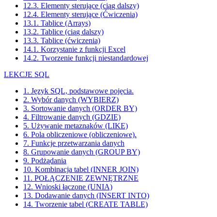
12.3. Elementy sterujące (ciąg dalszy)
12.4. Elementy sterujące (Ćwiczenia)
13.1. Tablice (Arrays)
13.2. Tablice (ciąg dalszy)
13.3. Tablice (ćwiczenia)
14.1. Korzystanie z funkcji Excel
14.2. Tworzenie funkcji niestandardowej
LEKCJE SQL
1. Język SQL, podstawowe pojęcia.
2. Wybór danych (WYBIERZ)
3. Sortowanie danych (ORDER BY)
4. Filtrowanie danych (GDZIE)
5. Używanie metaznaków (LIKE)
6. Pola obliczeniowe (obliczeniowe).
7. Funkcje przetwarzania danych
8. Grupowanie danych (GROUP BY)
9. Podżądania
10. Kombinacja tabel (INNER JOIN)
11. POŁĄCZENIE ZEWNĘTRZNE
12. Wnioski łączone (UNIA)
13. Dodawanie danych (INSERT INTO)
14. Tworzenie tabel (CREATE TABLE)