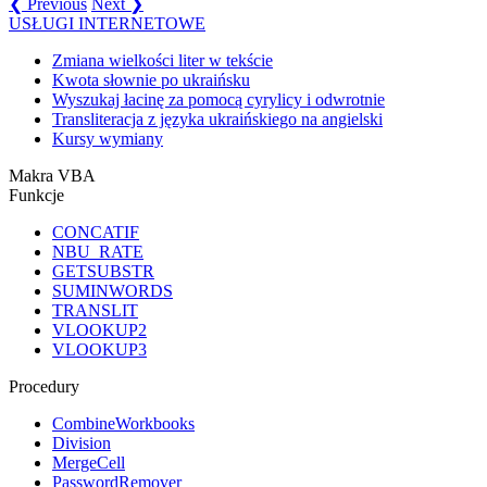
❮ Previous
Next ❯
USŁUGI INTERNETOWE
Zmiana wielkości liter w tekście
Kwota słownie po ukraińsku
Wyszukaj łacinę za pomocą cyrylicy i odwrotnie
Transliteracja z języka ukraińskiego na angielski
Kursy wymiany
Makra VBA
Funkcje
CONCATIF
NBU_RATE
GETSUBSTR
SUMINWORDS
TRANSLIT
VLOOKUP2
VLOOKUP3
Procedury
CombineWorkbooks
Division
MergeCell
PasswordRemover