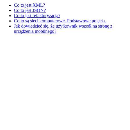
Co to jest XML?
Co to jest JSON?
Co to jest refaktoryzacja?
Co to są sieci komputerowe. Podstawowe pojęcia.
Jak dowiedzieć się, że użytkownik wszedł na stronę z
urządzenia mobilnego?