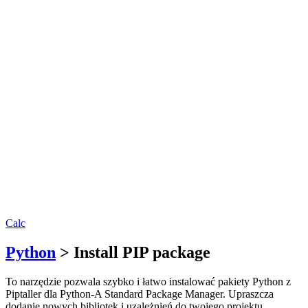
Calc
Python
> Install PIP package
To narzędzie pozwala szybko i łatwo instalować pakiety Python z
Piptaller dla Python-A Standard Package Manager. Upraszcza
dodanie nowych bibliotek i uzależnień do twojego projektu,