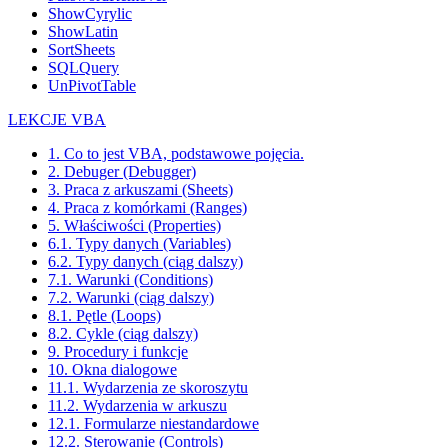
ShowCyrylic
ShowLatin
SortSheets
SQLQuery
UnPivotTable
LEKCJE VBA
1. Co to jest VBA, podstawowe pojęcia.
2. Debuger (Debugger)
3. Praca z arkuszami (Sheets)
4. Praca z komórkami (Ranges)
5. Właściwości (Properties)
6.1. Typy danych (Variables)
6.2. Typy danych (ciąg dalszy)
7.1. Warunki (Conditions)
7.2. Warunki (ciąg dalszy)
8.1. Pętle (Loops)
8.2. Cykle (ciąg dalszy)
9. Procedury i funkcje
10. Okna dialogowe
11.1. Wydarzenia ze skoroszytu
11.2. Wydarzenia w arkuszu
12.1. Formularze niestandardowe
12.2. Sterowanie (Controls)