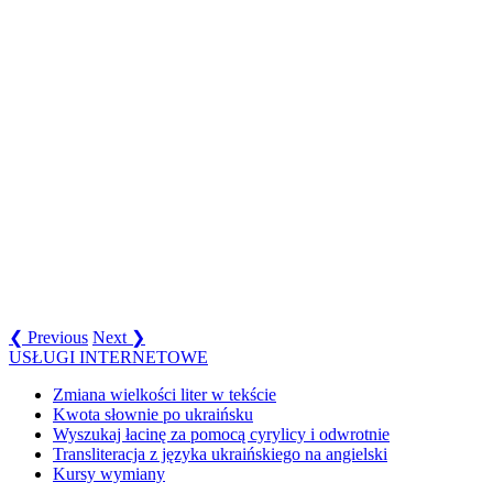
❮ Previous
Next ❯
USŁUGI INTERNETOWE
Zmiana wielkości liter w tekście
Kwota słownie po ukraińsku
Wyszukaj łacinę za pomocą cyrylicy i odwrotnie
Transliteracja z języka ukraińskiego na angielski
Kursy wymiany