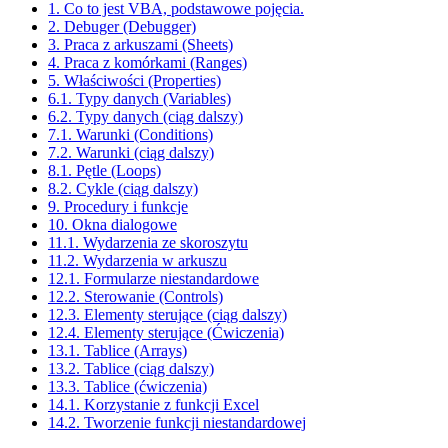
1. Co to jest VBA, podstawowe pojęcia.
2. Debuger (Debugger)
3. Praca z arkuszami (Sheets)
4. Praca z komórkami (Ranges)
5. Właściwości (Properties)
6.1. Typy danych (Variables)
6.2. Typy danych (ciąg dalszy)
7.1. Warunki (Conditions)
7.2. Warunki (ciąg dalszy)
8.1. Pętle (Loops)
8.2. Cykle (ciąg dalszy)
9. Procedury i funkcje
10. Okna dialogowe
11.1. Wydarzenia ze skoroszytu
11.2. Wydarzenia w arkuszu
12.1. Formularze niestandardowe
12.2. Sterowanie (Controls)
12.3. Elementy sterujące (ciąg dalszy)
12.4. Elementy sterujące (Ćwiczenia)
13.1. Tablice (Arrays)
13.2. Tablice (ciąg dalszy)
13.3. Tablice (ćwiczenia)
14.1. Korzystanie z funkcji Excel
14.2. Tworzenie funkcji niestandardowej