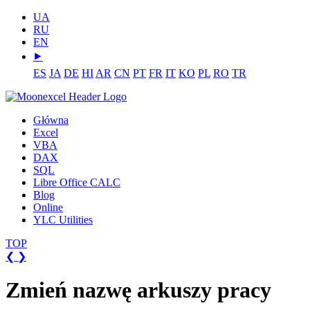
UA
RU
EN
⯈
ES
JA
DE
HI
AR
CN
PT
FR
IT
KO
PL
RO
TR
Główna
Excel
VBA
DAX
SQL
Libre Office CALC
Blog
Online
YLC Utilities
TOP
❮
❯
Zmień nazwę arkuszy pracy