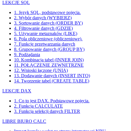
LEKCJE SQL
1. Język SQL, podstawowe pojęcia.
2. Wybór danych (WYBIERZ)
3. Sortowanie danych (ORDER BY)
4. Filtrowanie danych (GDZIE)
5. Używanie metaznaków (LIKE)
6. Pola obliczeniowe (obliczeniowe).
7. Funkcje przetwarzania danych
8. Grupowanie danych (GROUP BY)
9. Podżądania
10. Kombinacja tabel (INNER JOIN)
11. POŁĄCZENIE ZEWNĘTRZNE
12. Wnioski łączone (UNIA)
13. Dodawanie danych (INSERT INTO)
14. Tworzenie tabel (CREATE TABLE)
LEKCJE DAX
1. Co to jest DAX. Podstawowe pojęcia.
2. Funkcja CALCULATE
3. Funkcja selekcji danych FILTER
LIBRE BIURO CALC