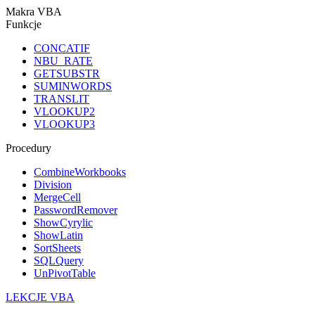
Makra VBA
Funkcje
CONCATIF
NBU_RATE
GETSUBSTR
SUMINWORDS
TRANSLIT
VLOOKUP2
VLOOKUP3
Procedury
CombineWorkbooks
Division
MergeCell
PasswordRemover
ShowCyrylic
ShowLatin
SortSheets
SQLQuery
UnPivotTable
LEKCJE VBA