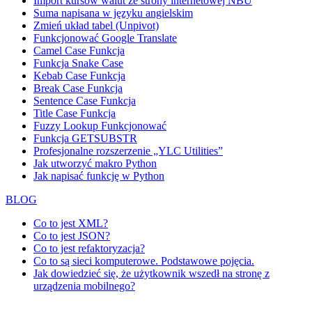
Import kursów walut ze strony internetowej NBU
Suma napisana w języku angielskim
Zmień układ tabel (Unpivot)
Funkcjonować
Google Translate
Camel Case Funkcja
Funkcja Snake Case
Kebab Case Funkcja
Break Case Funkcja
Sentence Case Funkcja
Title Case Funkcja
Fuzzy Lookup
Funkcjonować
Funkcja GETSUBSTR
Profesjonalne rozszerzenie „YLC Utilities”
Jak utworzyć makro Python
Jak napisać funkcję w Python
BLOG
Co to jest XML?
Co to jest JSON?
Co to jest refaktoryzacja?
Co to są sieci komputerowe. Podstawowe pojęcia.
Jak dowiedzieć się, że użytkownik wszedł na stronę z
urządzenia mobilnego?