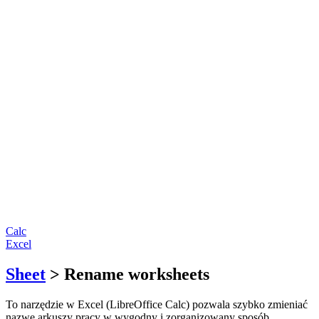
Calc
Excel
Sheet
> Rename worksheets
To narzędzie w Excel (LibreOffice Calc) pozwala szybko zmieniać
nazwę arkuszy pracy w wygodny i zorganizowany sposób.