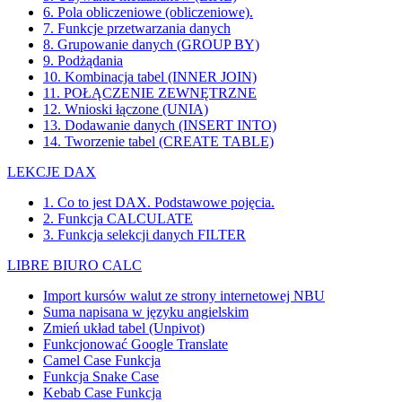
6. Pola obliczeniowe (obliczeniowe).
7. Funkcje przetwarzania danych
8. Grupowanie danych (GROUP BY)
9. Podżądania
10. Kombinacja tabel (INNER JOIN)
11. POŁĄCZENIE ZEWNĘTRZNE
12. Wnioski łączone (UNIA)
13. Dodawanie danych (INSERT INTO)
14. Tworzenie tabel (CREATE TABLE)
LEKCJE DAX
1. Co to jest DAX. Podstawowe pojęcia.
2. Funkcja CALCULATE
3. Funkcja selekcji danych FILTER
LIBRE BIURO CALC
Import kursów walut ze strony internetowej NBU
Suma napisana w języku angielskim
Zmień układ tabel (Unpivot)
Funkcjonować
Google Translate
Camel Case Funkcja
Funkcja Snake Case
Kebab Case Funkcja