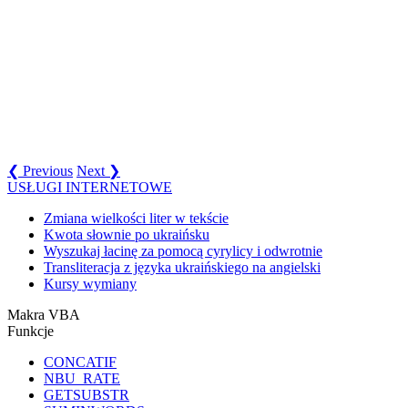
❮ Previous
Next ❯
USŁUGI INTERNETOWE
Zmiana wielkości liter w tekście
Kwota słownie po ukraińsku
Wyszukaj łacinę za pomocą cyrylicy i odwrotnie
Transliteracja z języka ukraińskiego na angielski
Kursy wymiany
Makra VBA
Funkcje
CONCATIF
NBU_RATE
GETSUBSTR