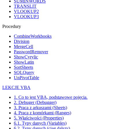
SUMINWORDS
TRANSLIT
VLOOKUP2
VLOOKUP3
Procedury
CombineWorkbooks
Division
MergeCell
PasswordRemover
ShowCyrylic
ShowLatin
SortSheets
SQLQuery
UnPivotTable
LEKCJE VBA
1. Co to jest VBA, podstawowe pojęcia.
2. Debuger (Debugger)
3. Praca z arkuszami (Sheets)
4. Praca z komórkami (Ranges)
5. Właściwości (Properties)
6.1. Typy danych (Variables)
6.2. Typy danych (ciąg dalszy)