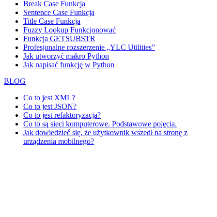
Break Case Funkcja
Sentence Case Funkcja
Title Case Funkcja
Fuzzy Lookup
Funkcjonować
Funkcja GETSUBSTR
Profesjonalne rozszerzenie „YLC Utilities”
Jak utworzyć makro Python
Jak napisać funkcję w Python
BLOG
Co to jest XML?
Co to jest JSON?
Co to jest refaktoryzacja?
Co to są sieci komputerowe. Podstawowe pojęcia.
Jak dowiedzieć się, że użytkownik wszedł na stronę z
urządzenia mobilnego?