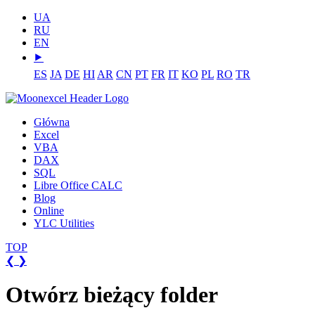
UA
RU
EN
⯈
ES
JA
DE
HI
AR
CN
PT
FR
IT
KO
PL
RO
TR
Główna
Excel
VBA
DAX
SQL
Libre Office CALC
Blog
Online
YLC Utilities
TOP
❮
❯
Otwórz bieżący folder