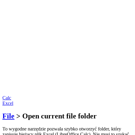
Calc
Excel
File
> Open current file folder
To wygodne narzędzie pozwala szybko otworzyć folder, który
zapisuje bieżący plik Excel (LibreOffice Calc). Nie musi to szukać