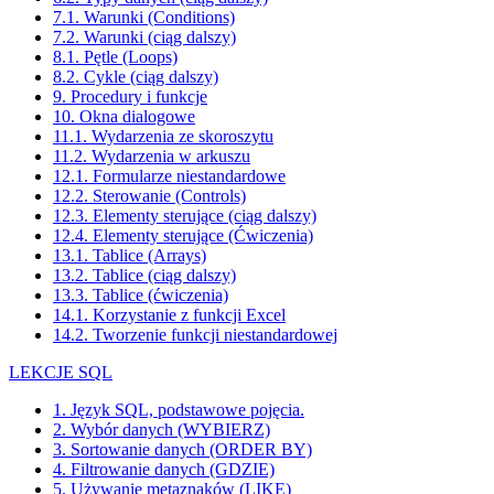
7.1. Warunki (Conditions)
7.2. Warunki (ciąg dalszy)
8.1. Pętle (Loops)
8.2. Cykle (ciąg dalszy)
9. Procedury i funkcje
10. Okna dialogowe
11.1. Wydarzenia ze skoroszytu
11.2. Wydarzenia w arkuszu
12.1. Formularze niestandardowe
12.2. Sterowanie (Controls)
12.3. Elementy sterujące (ciąg dalszy)
12.4. Elementy sterujące (Ćwiczenia)
13.1. Tablice (Arrays)
13.2. Tablice (ciąg dalszy)
13.3. Tablice (ćwiczenia)
14.1. Korzystanie z funkcji Excel
14.2. Tworzenie funkcji niestandardowej
LEKCJE SQL
1. Język SQL, podstawowe pojęcia.
2. Wybór danych (WYBIERZ)
3. Sortowanie danych (ORDER BY)
4. Filtrowanie danych (GDZIE)
5. Używanie metaznaków (LIKE)