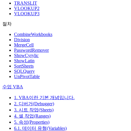
TRANSLIT
VLOOKUP2
VLOOKUP3
절차
CombineWorkbooks
Division
MergeCell
PasswordRemover
ShowCyrylic
ShowLatin
SortSheets
SQLQuery
UnPivotTable
수업 VBA
1. VBA이란 기본 개념입니다.
2. 디버거(Debugger)
3. 시트 작업(Sheets)
4. 셀 작업(Ranges)
5. 속성(Properties)
6.1. 데이터 유형(Variables)