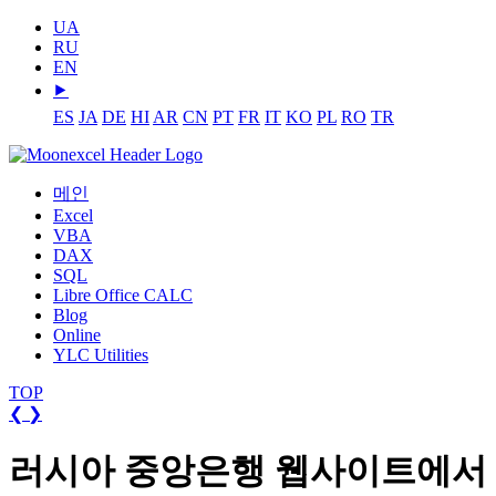
UA
RU
EN
⯈
ES
JA
DE
HI
AR
CN
PT
FR
IT
KO
PL
RO
TR
메인
Excel
VBA
DAX
SQL
Libre Office CALC
Blog
Online
YLC Utilities
TOP
❮
❯
러시아 중앙은행 웹사이트에서