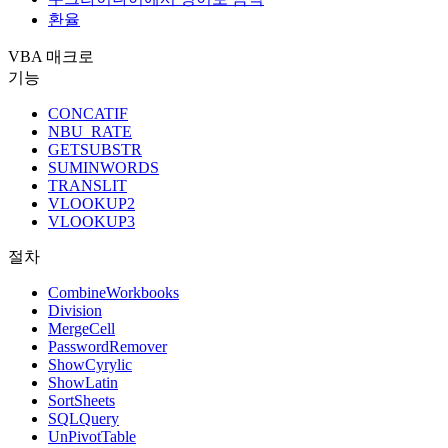
환율
VBA 매크로
기능
CONCATIF
NBU_RATE
GETSUBSTR
SUMINWORDS
TRANSLIT
VLOOKUP2
VLOOKUP3
절차
CombineWorkbooks
Division
MergeCell
PasswordRemover
ShowCyrylic
ShowLatin
SortSheets
SQLQuery
UnPivotTable