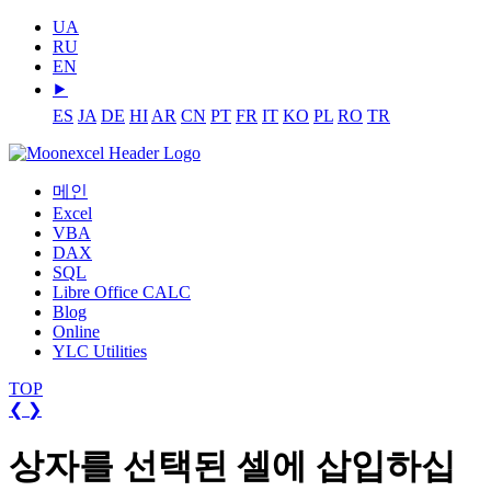
UA
RU
EN
⯈
ES
JA
DE
HI
AR
CN
PT
FR
IT
KO
PL
RO
TR
메인
Excel
VBA
DAX
SQL
Libre Office CALC
Blog
Online
YLC Utilities
TOP
❮
❯
상자를 선택된 셀에 삽입하십