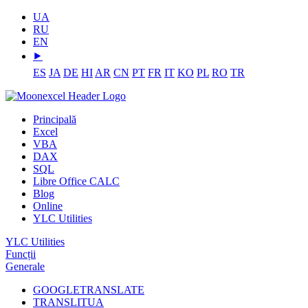
UA
RU
EN
⯈
ES
JA
DE
HI
AR
CN
PT
FR
IT
KO
PL
RO
TR
Principală
Excel
VBA
DAX
SQL
Libre Office CALC
Blog
Online
YLC Utilities
YLC Utilities
Funcții
Generale
GOOGLETRANSLATE
TRANSLITUA