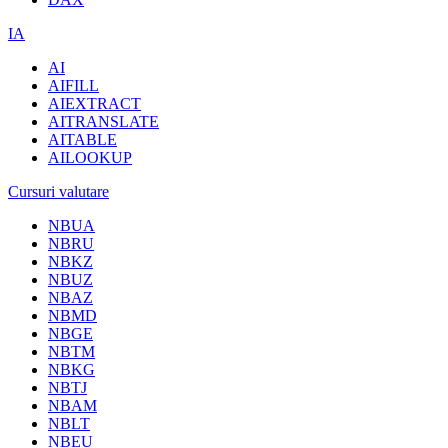
IA
AI
AIFILL
AIEXTRACT
AITRANSLATE
AITABLE
AILOOKUP
Cursuri valutare
NBUA
NBRU
NBKZ
NBUZ
NBAZ
NBMD
NBGE
NBTM
NBKG
NBTJ
NBAM
NBLT
NBEU