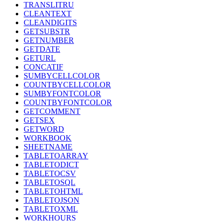
TRANSLITRU
CLEANTEXT
CLEANDIGITS
GETSUBSTR
GETNUMBER
GETDATE
GETURL
CONCATIF
SUMBYCELLCOLOR
COUNTBYCELLCOLOR
SUMBYFONTCOLOR
COUNTBYFONTCOLOR
GETCOMMENT
GETSEX
GETWORD
WORKBOOK
SHEETNAME
TABLETOARRAY
TABLETODICT
TABLETOCSV
TABLETOSQL
TABLETOHTML
TABLETOJSON
TABLETOXML
WORKHOURS