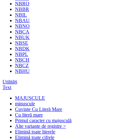
NBRO
NBBR
NBIL
NBAU
NBNO
NBCA
NBUK
NBSE
NBDK
NBPL
NBCH
NBCZ
NBHU
Utilități
Text
MAJUSCULE
minuscule
Cuvinte Cu Literă Mare
Cu literă mare
Primul caracter cu majusculă
Alte variante de registre >
Elimină toate literele
Elimină toate cifrele