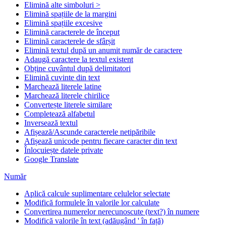
Elimină alte simboluri >
Elimină spațiile de la margini
Elimină spațiile excesive
Elimină caracterele de început
Elimină caracterele de sfârșit
Elimină textul după un anumit număr de caractere
Adaugă caractere la textul existent
Obține cuvântul după delimitatori
Elimină cuvinte din text
Marchează literele latine
Marchează literele chirilice
Convertește literele similare
Completează alfabetul
Inversează textul
Afișează/Ascunde caracterele netipăribile
Afișează unicode pentru fiecare caracter din text
Înlocuiește datele private
Google Translate
Număr
Aplică calcule suplimentare celulelor selectate
Modifică formulele în valorile lor calculate
Convertirea numerelor nerecunoscute (text?) în numere
Modifică valorile în text (adăugând ' în față)