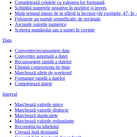
Completează celulele cu valoarea lor formatată
Schimbă numerele negative în pozitive și invers
Mută semnul minus de la sfârșit la început (de exemplu, 47- în 
Folosește un număr semnificativ de zecimale
Ascunde valorile numerice
Scrierea numărului sau a sumei în cuvinte
Data
Convertire/recunoaștere date
Convertire automată a datei
Recunoaștere rapidă a datelor
Elimină componenta de timp
Marchează zilele de weekend
Formatare rapidă a datelor
Completează datele
Interval
Marchează valorile unice
Marchează valorile distincte
Marchează duplicatele
Marchează valorile redundante
Reconstrucția tabelului
Creează listă derulantă