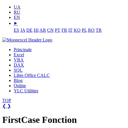
UA
RU
EN
⯈
ES
JA
DE
HI
AR
CN
PT
FR
IT
KO
PL
RO
TR
Principale
Excel
VBA
DAX
SQL
Libre Office CALC
Blog
Online
YLC Utilities
TOP
❮
❯
FirstCase Fonction