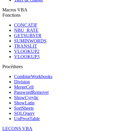
Macros VBA
Fonctions
CONCATIF
NBU_RATE
GETSUBSTR
SUMINWORDS
TRANSLIT
VLOOKUP2
VLOOKUP3
Procédures
CombineWorkbooks
Division
MergeCell
PasswordRemover
ShowCyrylic
ShowLatin
SortSheets
SQLQuery
UnPivotTable
LEÇONS VBA