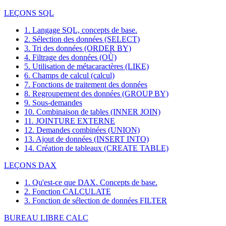
LEÇONS SQL
1. Langage SQL, concepts de base.
2. Sélection des données (SELECT)
3. Tri des données (ORDER BY)
4. Filtrage des données (OÙ)
5. Utilisation de métacaractères (LIKE)
6. Champs de calcul (calcul)
7. Fonctions de traitement des données
8. Regroupement des données (GROUP BY)
9. Sous-demandes
10. Combinaison de tables (INNER JOIN)
11. JOINTURE EXTERNE
12. Demandes combinées (UNION)
13. Ajout de données (INSERT INTO)
14. Création de tableaux (CREATE TABLE)
LEÇONS DAX
1. Qu'est-ce que DAX. Concepts de base.
2. Fonction CALCULATE
3. Fonction de sélection de données FILTER
BUREAU LIBRE CALC