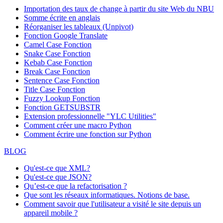
Importation des taux de change à partir du site Web du NBU
Somme écrite en anglais
Réorganiser les tableaux (Unpivot)
Fonction
Google Translate
Camel Case Fonction
Snake Case Fonction
Kebab Case Fonction
Break Case Fonction
Sentence Case Fonction
Title Case Fonction
Fuzzy Lookup
Fonction
Fonction GETSUBSTR
Extension professionnelle "YLC Utilities"
Comment créer une macro Python
Comment écrire une fonction sur Python
BLOG
Qu'est-ce que XML?
Qu'est-ce que JSON?
Qu’est-ce que la refactorisation ?
Que sont les réseaux informatiques. Notions de base.
Comment savoir que l'utilisateur a visité le site depuis un
appareil mobile ?