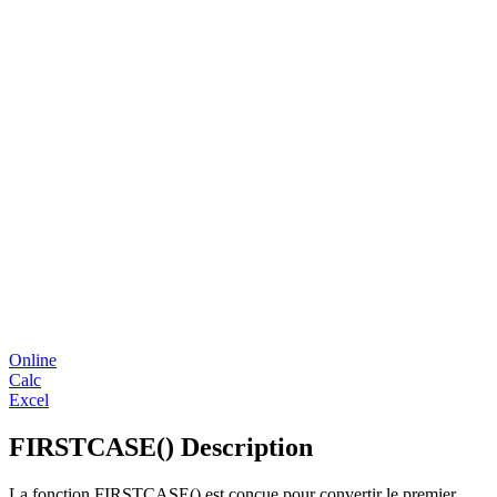
Online
Calc
Excel
FIRSTCASE() Description
La fonction FIRSTCASE() est conçue pour convertir le premier