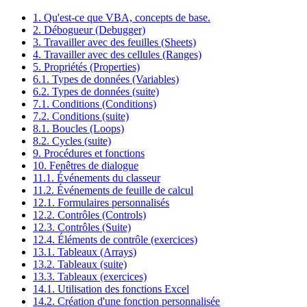
1. Qu'est-ce que VBA, concepts de base.
2. Débogueur (Debugger)
3. Travailler avec des feuilles (Sheets)
4. Travailler avec des cellules (Ranges)
5. Propriétés (Properties)
6.1. Types de données (Variables)
6.2. Types de données (suite)
7.1. Conditions (Conditions)
7.2. Conditions (suite)
8.1. Boucles (Loops)
8.2. Cycles (suite)
9. Procédures et fonctions
10. Fenêtres de dialogue
11.1. Événements du classeur
11.2. Événements de feuille de calcul
12.1. Formulaires personnalisés
12.2. Contrôles (Controls)
12.3. Contrôles (Suite)
12.4. Éléments de contrôle (exercices)
13.1. Tableaux (Arrays)
13.2. Tableaux (suite)
13.3. Tableaux (exercices)
14.1. Utilisation des fonctions Excel
14.2. Création d'une fonction personnalisée