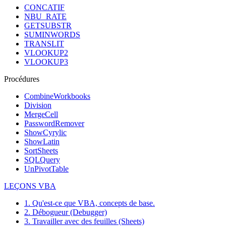
CONCATIF
NBU_RATE
GETSUBSTR
SUMINWORDS
TRANSLIT
VLOOKUP2
VLOOKUP3
Procédures
CombineWorkbooks
Division
MergeCell
PasswordRemover
ShowCyrylic
ShowLatin
SortSheets
SQLQuery
UnPivotTable
LEÇONS VBA
1. Qu'est-ce que VBA, concepts de base.
2. Débogueur (Debugger)
3. Travailler avec des feuilles (Sheets)