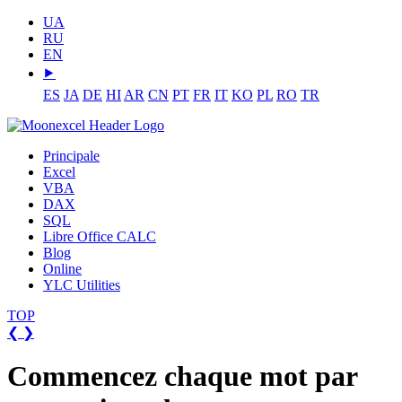
UA
RU
EN
⯈
ES
JA
DE
HI
AR
CN
PT
FR
IT
KO
PL
RO
TR
Principale
Excel
VBA
DAX
SQL
Libre Office CALC
Blog
Online
YLC Utilities
TOP
❮
❯
Commencez chaque mot par