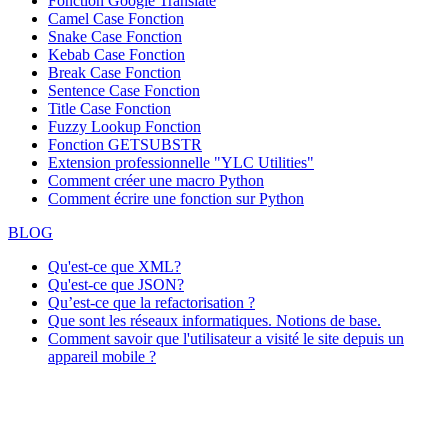
Fonction
Google Translate
Camel Case Fonction
Snake Case Fonction
Kebab Case Fonction
Break Case Fonction
Sentence Case Fonction
Title Case Fonction
Fuzzy Lookup
Fonction
Fonction GETSUBSTR
Extension professionnelle "YLC Utilities"
Comment créer une macro Python
Comment écrire une fonction sur Python
BLOG
Qu'est-ce que XML?
Qu'est-ce que JSON?
Qu’est-ce que la refactorisation ?
Que sont les réseaux informatiques. Notions de base.
Comment savoir que l'utilisateur a visité le site depuis un
appareil mobile ?