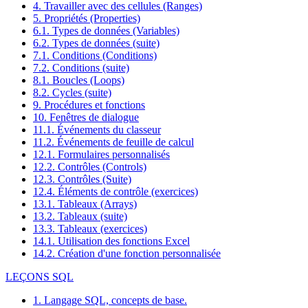
4. Travailler avec des cellules (Ranges)
5. Propriétés (Properties)
6.1. Types de données (Variables)
6.2. Types de données (suite)
7.1. Conditions (Conditions)
7.2. Conditions (suite)
8.1. Boucles (Loops)
8.2. Cycles (suite)
9. Procédures et fonctions
10. Fenêtres de dialogue
11.1. Événements du classeur
11.2. Événements de feuille de calcul
12.1. Formulaires personnalisés
12.2. Contrôles (Controls)
12.3. Contrôles (Suite)
12.4. Éléments de contrôle (exercices)
13.1. Tableaux (Arrays)
13.2. Tableaux (suite)
13.3. Tableaux (exercices)
14.1. Utilisation des fonctions Excel
14.2. Création d'une fonction personnalisée
LEÇONS SQL
1. Langage SQL, concepts de base.