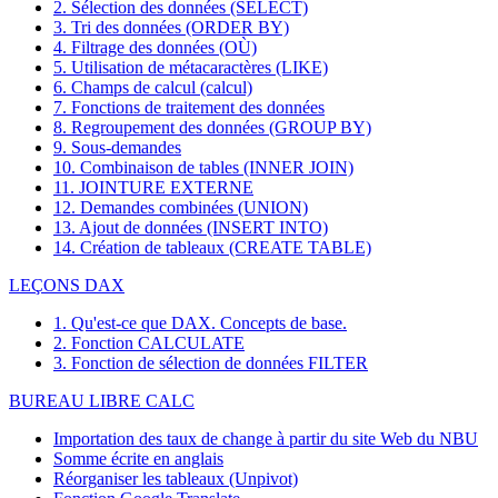
2. Sélection des données (SELECT)
3. Tri des données (ORDER BY)
4. Filtrage des données (OÙ)
5. Utilisation de métacaractères (LIKE)
6. Champs de calcul (calcul)
7. Fonctions de traitement des données
8. Regroupement des données (GROUP BY)
9. Sous-demandes
10. Combinaison de tables (INNER JOIN)
11. JOINTURE EXTERNE
12. Demandes combinées (UNION)
13. Ajout de données (INSERT INTO)
14. Création de tableaux (CREATE TABLE)
LEÇONS DAX
1. Qu'est-ce que DAX. Concepts de base.
2. Fonction CALCULATE
3. Fonction de sélection de données FILTER
BUREAU LIBRE CALC
Importation des taux de change à partir du site Web du NBU
Somme écrite en anglais
Réorganiser les tableaux (Unpivot)