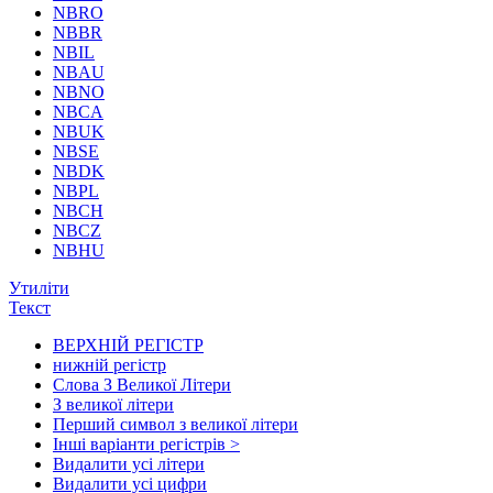
NBRO
NBBR
NBIL
NBAU
NBNO
NBCA
NBUK
NBSE
NBDK
NBPL
NBCH
NBCZ
NBHU
Утиліти
Текст
ВЕРХНІЙ РЕГІСТР
нижній регістр
Слова З Великої Літери
З великої літери
Перший символ з великої літери
Інші варіанти регістрів >
Видалити усі літери
Видалити усі цифри