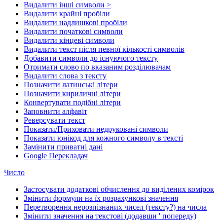
Видалити інші символи >
Видалити крайні пробіли
Видалити надлишкові пробіли
Видалити початкові символи
Видалити кінцеві символи
Видалити текст після певної кількості символів
Добавити символи до існуючого тексту
Отримати слово по вказаним розділювачам
Видалити слова з тексту
Позначити латинські літери
Позначити кириличні літери
Конвертувати подібні літери
Заповнити алфавіт
Реверсувати текст
Показати/Приховати недруковані символи
Показати юнікод для кожного символу в тексті
Замінити приватні дані
Google Перекладач
Число
Застосувати додаткові обчислення до виділених комірок
Змінити формули на їх розрахункові значення
Перетворення нерозпізнаних чисел (тексту?) на числа
Змінити значення на текстові (додавши ' попереду)