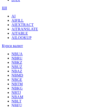
ШІ
AI
AIFILL
AIEXTRACT
AITRANSLATE
AITABLE
AILOOKUP
Курси валют
NBUA
NBRU
NBKZ
NBUZ
NBAZ
NBMD
NBGE
NBTM
NBKG
NBTJ
NBAM
NBLT
NBEU