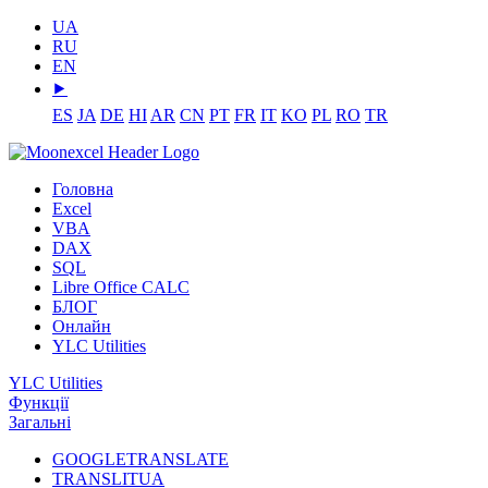
UA
RU
EN
⯈
ES
JA
DE
HI
AR
CN
PT
FR
IT
KO
PL
RO
TR
Головна
Excel
VBA
DAX
SQL
Libre Office CALC
БЛОГ
Онлайн
YLC Utilities
YLC Utilities
Функції
Загальні
GOOGLETRANSLATE
TRANSLITUA