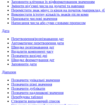
Заповнити клітинки їх відформатованим значенням
Змінити від’ємні числа на додатні та навпаки
Перемістити знак мінус із кінця на початок (наприклад, 47
Використати істотну кількість знаків після коми
Приховати числові значення
Написання числа або суми словами прописом
Дата
Перетворення/розпізнавання дат
Автоматичне перетворення дати
Швидке розпізнавання дат
Видалити компонент часу
Позначити вихідні дні
Швидке форматування дат
Заповнити дати
Діапазон
Позначити унікальні значення
Позначити різні значення
Позначити дублікати
Позначити надлишкові значення
Перебудова таблиці
Створити випадаючий список