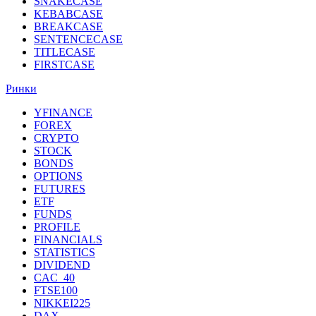
SNAKECASE
KEBABCASE
BREAKCASE
SENTENCECASE
TITLECASE
FIRSTCASE
Ринки
YFINANCE
FOREX
CRYPTO
STOCK
BONDS
OPTIONS
FUTURES
ETF
FUNDS
PROFILE
FINANCIALS
STATISTICS
DIVIDEND
CAC_40
FTSE100
NIKKEI225
DAX