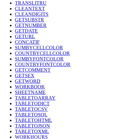
TRANSLITRU
CLEANTEXT
CLEANDIGITS
GETSUBSTR
GETNUMBER
GETDATE
GETURL
CONCATIF
SUMBYCELLCOLOR
COUNTBYCELLCOLOR
SUMBYFONTCOLOR
COUNTBYFONTCOLOR
GETCOMMENT
GETSEX
GETWORD
WORKBOOK
SHEETNAME
TABLETOARRAY
TABLETODICT
TABLETOCSV
TABLETOSQL
TABLETOHTML
TABLETOJSON
TABLETOXML
WORKHOURS