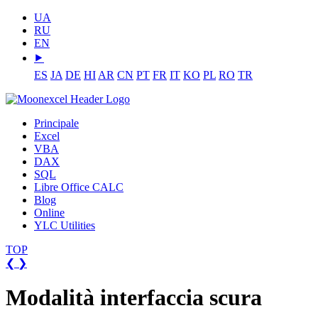
UA
RU
EN
⯈
ES
JA
DE
HI
AR
CN
PT
FR
IT
KO
PL
RO
TR
Principale
Excel
VBA
DAX
SQL
Libre Office CALC
Blog
Online
YLC Utilities
TOP
❮
❯
Modalità interfaccia scura