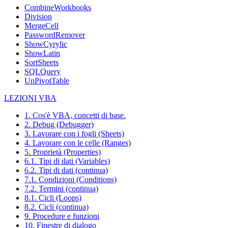
CombineWorkbooks
Division
MergeCell
PasswordRemover
ShowCyrylic
ShowLatin
SortSheets
SQLQuery
UnPivotTable
LEZIONI VBA
1. Cos'è VBA, concetti di base.
2. Debug (Debugger)
3. Lavorare con i fogli (Sheets)
4. Lavorare con le celle (Ranges)
5. Proprietà (Properties)
6.1. Tipi di dati (Variables)
6.2. Tipi di dati (continua)
7.1. Condizioni (Conditions)
7.2. Termini (continua)
8.1. Cicli (Loops)
8.2. Cicli (continua)
9. Procedure e funzioni
10. Finestre di dialogo