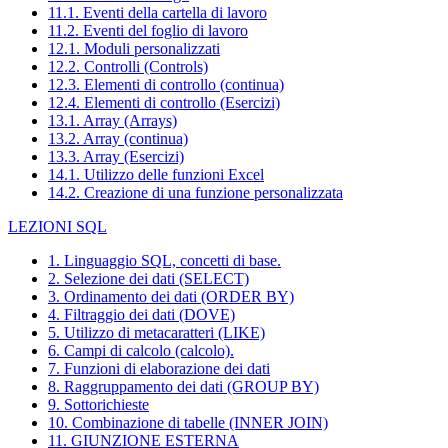
11.1. Eventi della cartella di lavoro
11.2. Eventi del foglio di lavoro
12.1. Moduli personalizzati
12.2. Controlli (Controls)
12.3. Elementi di controllo (continua)
12.4. Elementi di controllo (Esercizi)
13.1. Array (Arrays)
13.2. Array (continua)
13.3. Array (Esercizi)
14.1. Utilizzo delle funzioni Excel
14.2. Creazione di una funzione personalizzata
LEZIONI SQL
1. Linguaggio SQL, concetti di base.
2. Selezione dei dati (SELECT)
3. Ordinamento dei dati (ORDER BY)
4. Filtraggio dei dati (DOVE)
5. Utilizzo di metacaratteri (LIKE)
6. Campi di calcolo (calcolo).
7. Funzioni di elaborazione dei dati
8. Raggruppamento dei dati (GROUP BY)
9. Sottorichieste
10. Combinazione di tabelle (INNER JOIN)
11. GIUNZIONE ESTERNA