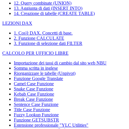
12. Query combinate (UNION)
13. Aggiunta di dati (INSERT INTO)
14. Creazione di tabelle (CREATE TABLE)
LEZIONI DAX
1. Cos'è DAX. Concetti di base.
2. Funzione CALCULATE
3. Funzione di selezione dati FILTER
CALCOLO PER UFFICIO LIBRE
Importazione dei tassi di cambio dal sito web NBU
Somma scritta in inglese
Riorganizzare le tabelle (Unpivot)
Funzione
Google Translate
Camel Case Funzione
Snake Case Funzione
Kebab Case Funzione
Break Case Funzione
Sentence Case Funzione
Title Case Funzione
Fuzzy Lookup
Funzione
Funzione GETSUBSTR
Estensione professionale "YLC Utilities"