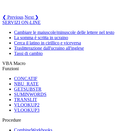
❮ Previous
Next ❯
SERVIZI ON-LINE
Cambiare le maiuscole/minuscole delle lettere nel testo
La somma è scritta in ucraino
Cerca il latino in cirillico e viceversa
Traslitterazione dall'ucraino all'inglese
Tassi di cambio
VBA Macro
Funzioni
CONCATIF
NBU_RATE
GETSUBSTR
SUMINWORDS
TRANSLIT
VLOOKUP2
VLOOKUP3
Procedure
CombineWorkbooks