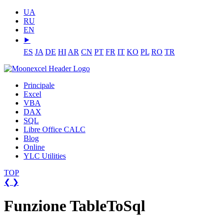
UA
RU
EN
⯈
ES
JA
DE
HI
AR
CN
PT
FR
IT
KO
PL
RO
TR
Principale
Excel
VBA
DAX
SQL
Libre Office CALC
Blog
Online
YLC Utilities
TOP
❮
❯
Funzione TableToSql