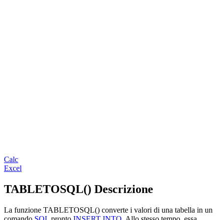
Calc
Excel
TABLETOSQL() Descrizione
La funzione TABLETOSQL() converte i valori di una tabella in un
comando
SQL
pronto
INSERT INTO
. Allo stesso tempo, essa