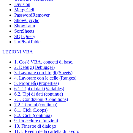
Division
MergeCell
PasswordRemover
ShowCyrylic
ShowLatin
SortSheets
SQLQuery
UnPivotTable
LEZIONI VBA
1. Cos'è VBA, concetti di base.
2. Debug (Debugger)
3. Lavorare con i fogli (Sheets)
4. Lavorare con le celle (Ranges)
5. Proprietà (Properties)
6.1. Tipi di dati (Variables)
6.2. Tipi di dati (continua)
7.1. Condizioni (Conditions)
7.2. Termini (continua)
8.1. Cicli (Loops)
8.2. Cicli (continua)
9. Procedure e funzioni
10. Finestre di dialogo
11.1. Eventi della cartella di lavoro