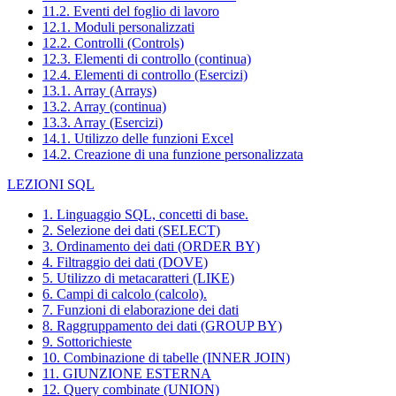
11.2. Eventi del foglio di lavoro
12.1. Moduli personalizzati
12.2. Controlli (Controls)
12.3. Elementi di controllo (continua)
12.4. Elementi di controllo (Esercizi)
13.1. Array (Arrays)
13.2. Array (continua)
13.3. Array (Esercizi)
14.1. Utilizzo delle funzioni Excel
14.2. Creazione di una funzione personalizzata
LEZIONI SQL
1. Linguaggio SQL, concetti di base.
2. Selezione dei dati (SELECT)
3. Ordinamento dei dati (ORDER BY)
4. Filtraggio dei dati (DOVE)
5. Utilizzo di metacaratteri (LIKE)
6. Campi di calcolo (calcolo).
7. Funzioni di elaborazione dei dati
8. Raggruppamento dei dati (GROUP BY)
9. Sottorichieste
10. Combinazione di tabelle (INNER JOIN)
11. GIUNZIONE ESTERNA
12. Query combinate (UNION)