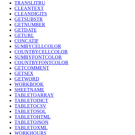
TRANSLITRU
CLEANTEXT
CLEANDIGITS
GETSUBSTR
GETNUMBER
GETDATE
GETURL
CONCATIF
SUMBYCELLCOLOR
COUNTBYCELLCOLOR
SUMBYFONTCOLOR
COUNTBYFONTCOLOR
GETCOMMENT
GETSEX
GETWORD
WORKBOOK
SHEETNAME
TABLETOARRAY
TABLETODICT
TABLETOCSV
TABLETOSQL
TABLETOHTML
TABLETOJSON
TABLETOXML
WORKHOURS