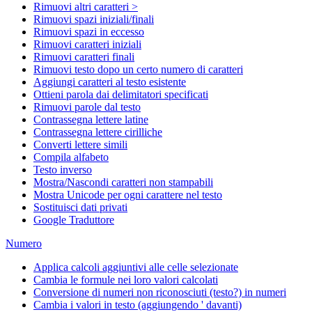
Rimuovi altri caratteri >
Rimuovi spazi iniziali/finali
Rimuovi spazi in eccesso
Rimuovi caratteri iniziali
Rimuovi caratteri finali
Rimuovi testo dopo un certo numero di caratteri
Aggiungi caratteri al testo esistente
Ottieni parola dai delimitatori specificati
Rimuovi parole dal testo
Contrassegna lettere latine
Contrassegna lettere cirilliche
Converti lettere simili
Compila alfabeto
Testo inverso
Mostra/Nascondi caratteri non stampabili
Mostra Unicode per ogni carattere nel testo
Sostituisci dati privati
Google Traduttore
Numero
Applica calcoli aggiuntivi alle celle selezionate
Cambia le formule nei loro valori calcolati
Conversione di numeri non riconosciuti (testo?) in numeri
Cambia i valori in testo (aggiungendo ' davanti)