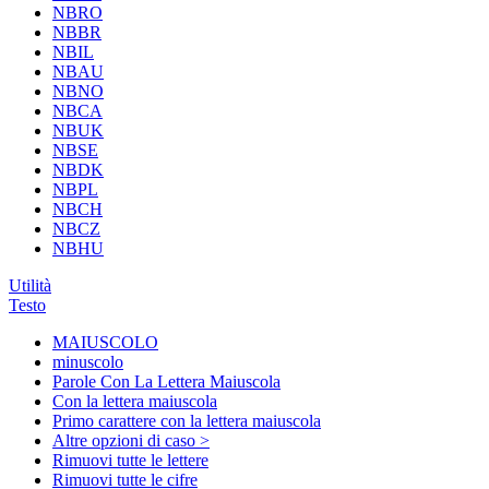
NBRO
NBBR
NBIL
NBAU
NBNO
NBCA
NBUK
NBSE
NBDK
NBPL
NBCH
NBCZ
NBHU
Utilità
Testo
MAIUSCOLO
minuscolo
Parole Con La Lettera Maiuscola
Con la lettera maiuscola
Primo carattere con la lettera maiuscola
Altre opzioni di caso >
Rimuovi tutte le lettere
Rimuovi tutte le cifre