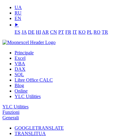
UA
RU
EN
⯈
ES
JA
DE
HI
AR
CN
PT
FR
IT
KO
PL
RO
TR
Principale
Excel
VBA
DAX
SQL
Libre Office CALC
Blog
Online
YLC Utilities
YLC Utilities
Funzioni
Generali
GOOGLETRANSLATE
TRANSLITUA