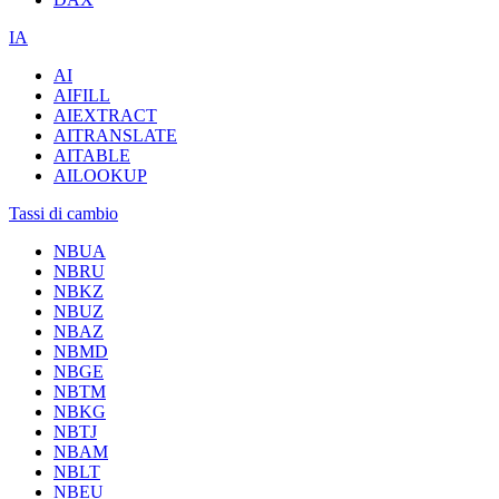
IA
AI
AIFILL
AIEXTRACT
AITRANSLATE
AITABLE
AILOOKUP
Tassi di cambio
NBUA
NBRU
NBKZ
NBUZ
NBAZ
NBMD
NBGE
NBTM
NBKG
NBTJ
NBAM
NBLT
NBEU