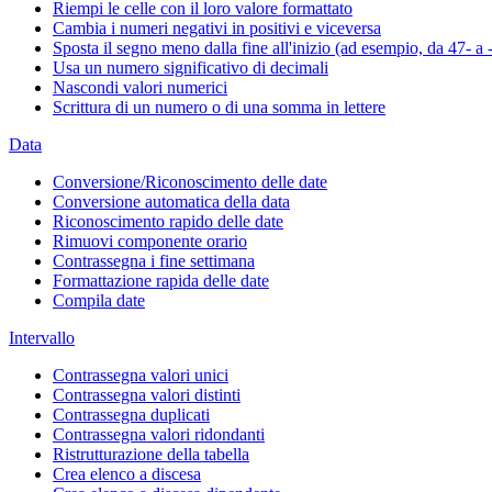
Riempi le celle con il loro valore formattato
Cambia i numeri negativi in positivi e viceversa
Sposta il segno meno dalla fine all'inizio (ad esempio, da 47- a 
Usa un numero significativo di decimali
Nascondi valori numerici
Scrittura di un numero o di una somma in lettere
Data
Conversione/Riconoscimento delle date
Conversione automatica della data
Riconoscimento rapido delle date
Rimuovi componente orario
Contrassegna i fine settimana
Formattazione rapida delle date
Compila date
Intervallo
Contrassegna valori unici
Contrassegna valori distinti
Contrassegna duplicati
Contrassegna valori ridondanti
Ristrutturazione della tabella
Crea elenco a discesa