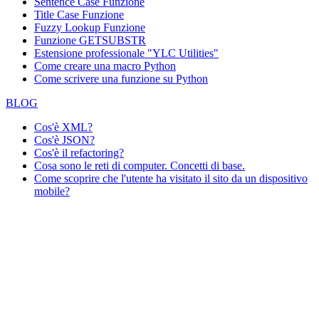
Sentence Case Funzione
Title Case Funzione
Fuzzy Lookup
Funzione
Funzione GETSUBSTR
Estensione professionale "YLC Utilities"
Come creare una macro Python
Come scrivere una funzione su Python
BLOG
Cos'è XML?
Cos'è JSON?
Cos'è il refactoring?
Cosa sono le reti di computer. Concetti di base.
Come scoprire che l'utente ha visitato il sito da un dispositivo
mobile?