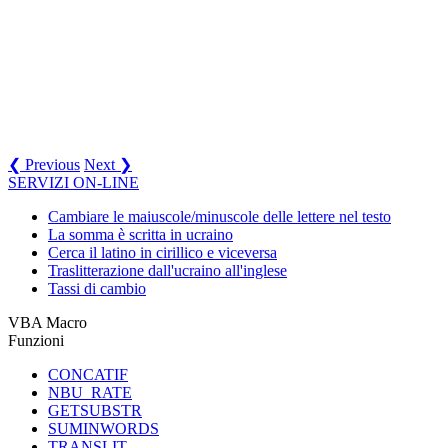
❮ Previous
Next ❯
SERVIZI ON-LINE
Cambiare le maiuscole/minuscole delle lettere nel testo
La somma è scritta in ucraino
Cerca il latino in cirillico e viceversa
Traslitterazione dall'ucraino all'inglese
Tassi di cambio
VBA Macro
Funzioni
CONCATIF
NBU_RATE
GETSUBSTR
SUMINWORDS
TRANSLIT