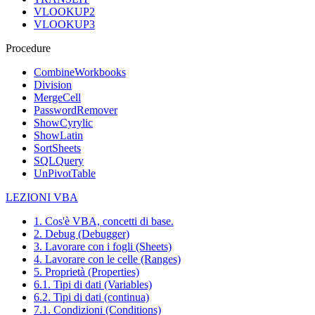
VLOOKUP2
VLOOKUP3
Procedure
CombineWorkbooks
Division
MergeCell
PasswordRemover
ShowCyrylic
ShowLatin
SortSheets
SQLQuery
UnPivotTable
LEZIONI VBA
1. Cos'è VBA, concetti di base.
2. Debug (Debugger)
3. Lavorare con i fogli (Sheets)
4. Lavorare con le celle (Ranges)
5. Proprietà (Properties)
6.1. Tipi di dati (Variables)
6.2. Tipi di dati (continua)
7.1. Condizioni (Conditions)