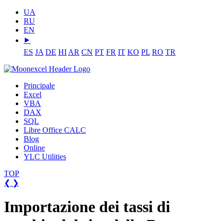
UA
RU
EN
⯈
ES
JA
DE
HI
AR
CN
PT
FR
IT
KO
PL
RO
TR
Principale
Excel
VBA
DAX
SQL
Libre Office CALC
Blog
Online
YLC Utilities
TOP
❮
❯
Importazione dei tassi di