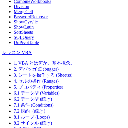
CombineWorkbooks
Division
MergeCell
PasswordRemover
ShowCyrylic
ShowLatin
SortSheets
SQLQuery
UnPivotTable
レッスン VBA
1. VBA とは何か、基本概念。
2. デバッガ (Debugger)
3. シートを操作する (Sheetss)
4. セルの操作 (Ranges)
5. プロパティ (Properties)
6.1.データ型 (Variables)
6.2.データ型 (続き)
7.1.条件 (Conditions)
7.2.規約（続き）
8.1.ループ (Loops)
8.2.サイクル (続き)