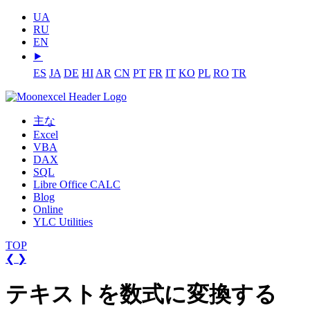
UA
RU
EN
⯈
ES
JA
DE
HI
AR
CN
PT
FR
IT
KO
PL
RO
TR
主な
Excel
VBA
DAX
SQL
Libre Office CALC
Blog
Online
YLC Utilities
TOP
❮
❯
テキストを数式に変換する