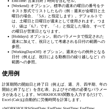
EndTime:
営業日終了時間を含むセル。
[Weekend]:
オプション。標準の週末の曜日の番号をテ
キスト形式でリストしたもの（例：週末が金曜日と土
曜日の場合、「5,6」と指定します）。デフォルトで
は、土曜日と日曜日が週末として使用されます。つま
り、値は「6,7」です。「-1」と指定した場合、すべて
の曜日が営業日となります。
[Holidays]:
オプション。前のパラメータで指定された
週末に加えて、祝日として考慮される日付の範囲への
参照。
[WorkingDaysOff]:
オプション。週末からの例外となる
日付（例えば、祝日による勤務日の繰り越しなど）の
範囲への参照。
使用例
計算期間の開始日と終了日（例えば、週、月、四半期、年の
開始と終了など）を含む表、およびその他の必要なパラメー
タがあるとします。WORKHOURS関数を入力するだけで、
Excel (Calc)は自動的に労働時間を計算します。
=WORKHOURS(
StartDate
;
EndDate
;
StartTime
;
EndTime
;