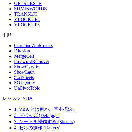
GETSUBSTR
SUMINWORDS
TRANSLIT
VLOOKUP2
VLOOKUP3
手順
CombineWorkbooks
Division
MergeCell
PasswordRemover
ShowCyrylic
ShowLatin
SortSheets
SQLQuery
UnPivotTable
レッスン VBA
1. VBA とは何か、基本概念。
2. デバッガ (Debugger)
3. シートを操作する (Sheetss)
4. セルの操作 (Ranges)