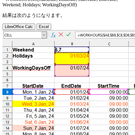
Weekend
;
Holidays
;
WorkingDaysOff
)
結果は次のようになります。
LibreOffice Calc
Excel