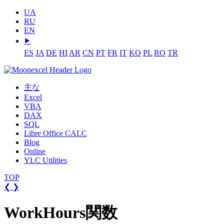
UA
RU
EN
⯈
ES
JA
DE
HI
AR
CN
PT
FR
IT
KO
PL
RO
TR
主な
Excel
VBA
DAX
SQL
Libre Office CALC
Blog
Online
YLC Utilities
TOP
❮
❯
WorkHours関数