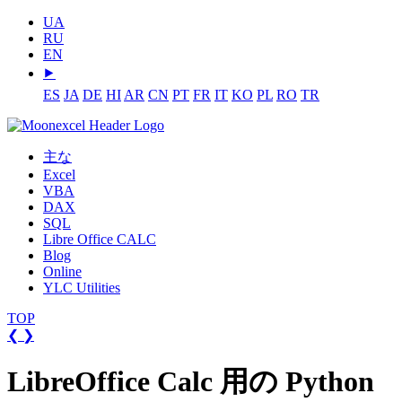
UA
RU
EN
⯈
ES
JA
DE
HI
AR
CN
PT
FR
IT
KO
PL
RO
TR
主な
Excel
VBA
DAX
SQL
Libre Office CALC
Blog
Online
YLC Utilities
TOP
❮
❯
LibreOffice Calc 用の Python