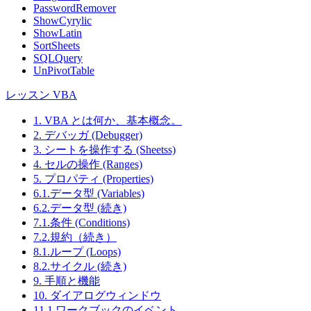
PasswordRemover
ShowCyrylic
ShowLatin
SortSheets
SQLQuery
UnPivotTable
レッスン VBA
1. VBA とは何か、基本概念。
2. デバッガ (Debugger)
3. シートを操作する (Sheetss)
4. セルの操作 (Ranges)
5. プロパティ (Properties)
6.1.データ型 (Variables)
6.2.データ型 (続き)
7.1.条件 (Conditions)
7.2.規約（続き）
8.1.ループ (Loops)
8.2.サイクル (続き)
9. 手順と機能
10. ダイアログウィンドウ
11.1.ワークブックのイベント