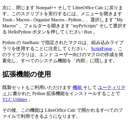
次に、閉じます
Notepad++
そして LibreOffice Calc に戻りま
す。このスクリプトを実行するには、メニューを開きます
Tools - Macros - Organise Macros - Python...
、選択します
"My
Macros"
、フォルダーを開きます
"myPyScripts"
そして選択す
る
HelloPython
ボタンを押してください
Run
。
Python の StarBasic で指定されたマクロは、組み込みライブ
ラリを使用することに注意してください。
ScriptForge
。こ
のライブラリは、エンド ユーザー向けのマクロの作成を簡
素化し、すべてのシステム機能を「内部」に隠します。
拡張機能の使用
既製セットもご利用いただけます
機能
そして
ユーティリテ
ィ
に書かれた
Python
拡張機能をインストールすることで
YLC Utilities
。
その後、この機能は LibreOffice Calc で開かれるすべてのフ
ァイルで利用できるようになります。