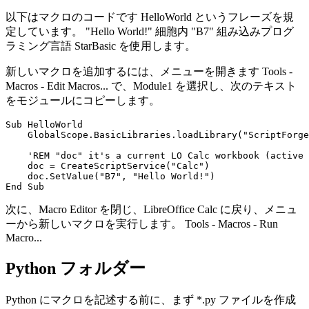
以下はマクロのコードです
HelloWorld
というフレーズを規
定しています。
"Hello World!"
細胞内
"B7"
組み込みプログ
ラミング言語 StarBasic を使用します。
新しいマクロを追加するには、メニューを開きます
Tools -
Macros - Edit Macros...
で、Module1 を選択し、次のテキスト
をモジュールにコピーします。
Sub HelloWorld

    GlobalScope.BasicLibraries.loadLibrary("ScriptForge
    'REM "doc" it's a current LO Calc workbook (active 
    doc = CreateScriptService("Calc")

    doc.SetValue("B7", "Hello World!")

次に、Macro Editor を閉じ、LibreOffice Calc に戻り、メニュ
ーから新しいマクロを実行します。
Tools - Macros - Run
Macro...
Python フォルダー
Python にマクロを記述する前に、まず *.py ファイルを作成