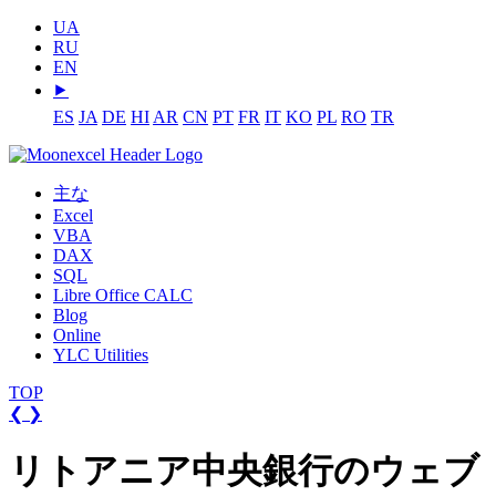
UA
RU
EN
⯈
ES
JA
DE
HI
AR
CN
PT
FR
IT
KO
PL
RO
TR
主な
Excel
VBA
DAX
SQL
Libre Office CALC
Blog
Online
YLC Utilities
TOP
❮
❯
リトアニア中央銀行のウェブ