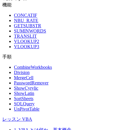
機能
CONCATIF
NBU_RATE
GETSUBSTR
SUMINWORDS
TRANSLIT
VLOOKUP2
VLOOKUP3
手順
CombineWorkbooks
Division
MergeCell
PasswordRemover
ShowCyrylic
ShowLatin
SortSheets
SQLQuery
UnPivotTable
レッスン VBA
1. VBA とは何か、基本概念。