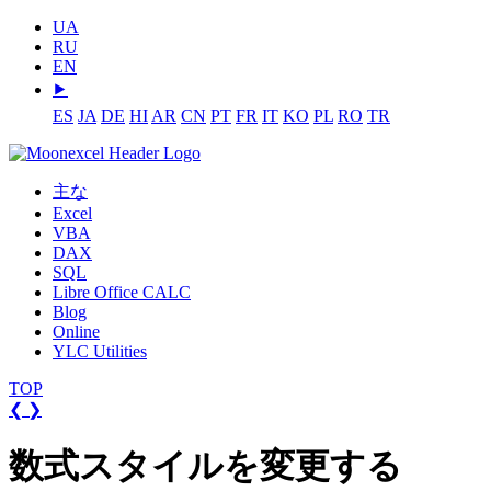
UA
RU
EN
⯈
ES
JA
DE
HI
AR
CN
PT
FR
IT
KO
PL
RO
TR
主な
Excel
VBA
DAX
SQL
Libre Office CALC
Blog
Online
YLC Utilities
TOP
❮
❯
数式スタイルを変更する