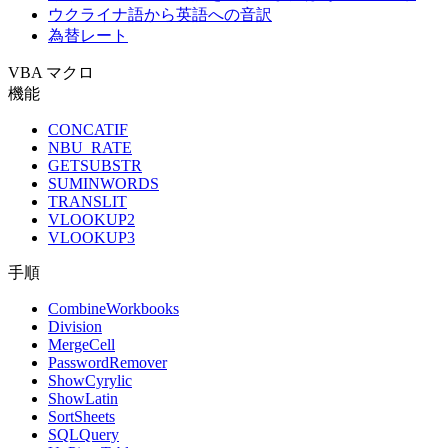
ウクライナ語から英語への音訳
為替レート
VBA マクロ
機能
CONCATIF
NBU_RATE
GETSUBSTR
SUMINWORDS
TRANSLIT
VLOOKUP2
VLOOKUP3
手順
CombineWorkbooks
Division
MergeCell
PasswordRemover
ShowCyrylic
ShowLatin
SortSheets
SQLQuery