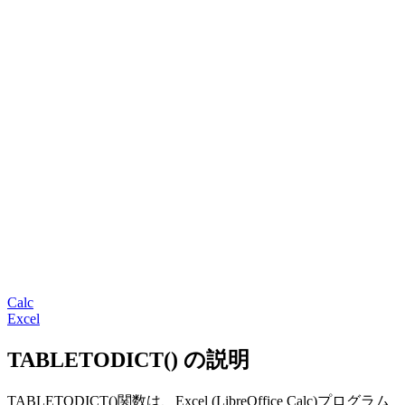
Calc
Excel
TABLETODICT() の説明
TABLETODICT()関数は、Excel (LibreOffice Calc)プログラム