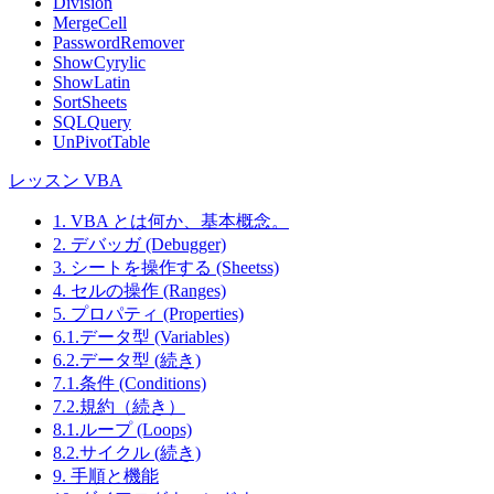
Division
MergeCell
PasswordRemover
ShowCyrylic
ShowLatin
SortSheets
SQLQuery
UnPivotTable
レッスン VBA
1. VBA とは何か、基本概念。
2. デバッガ (Debugger)
3. シートを操作する (Sheetss)
4. セルの操作 (Ranges)
5. プロパティ (Properties)
6.1.データ型 (Variables)
6.2.データ型 (続き)
7.1.条件 (Conditions)
7.2.規約（続き）
8.1.ループ (Loops)
8.2.サイクル (続き)
9. 手順と機能