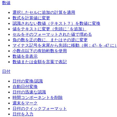
数値
選択したセルに追加の計算を適用
数式を計算値に変更
認識されない数値（テキスト？）を数値に変換
値をテキストに変更（先頭に ' を追加）
セルをそのフォーマットされた値で埋める
負の数を正の数に、またはその逆に変更
マイナス記号を末尾から先頭に移動（例：47- を -47 に
小数点以下の有効桁数を使用
数値を非表示
数値または金額を言葉で表記
日付
日付の変換/認識
自動日付変換
日付の迅速な認識
時間コンポーネントを削除
週末をマーク
日付のクイックフォーマット
日付を入力