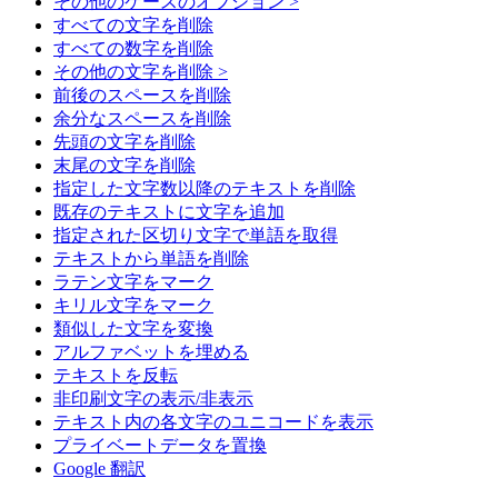
その他のケースのオプション >
すべての文字を削除
すべての数字を削除
その他の文字を削除 >
前後のスペースを削除
余分なスペースを削除
先頭の文字を削除
末尾の文字を削除
指定した文字数以降のテキストを削除
既存のテキストに文字を追加
指定された区切り文字で単語を取得
テキストから単語を削除
ラテン文字をマーク
キリル文字をマーク
類似した文字を変換
アルファベットを埋める
テキストを反転
非印刷文字の表示/非表示
テキスト内の各文字のユニコードを表示
プライベートデータを置換
Google 翻訳