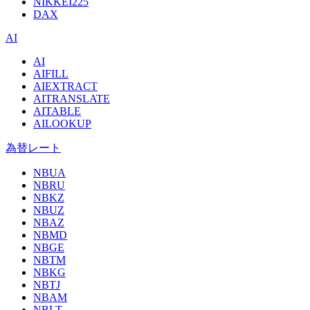
NIKKEI225
DAX
AI
AI
AIFILL
AIEXTRACT
AITRANSLATE
AITABLE
AILOOKUP
為替レート
NBUA
NBRU
NBKZ
NBUZ
NBAZ
NBMD
NBGE
NBTM
NBKG
NBTJ
NBAM
NBLT