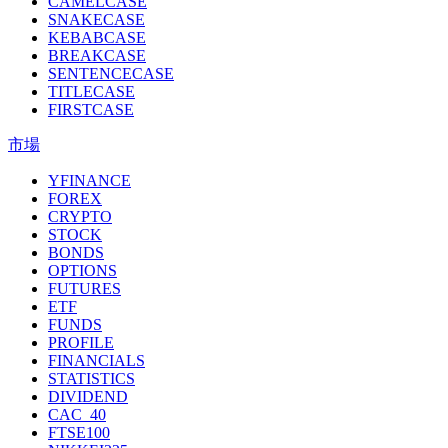
CAMELCASE
SNAKECASE
KEBABCASE
BREAKCASE
SENTENCECASE
TITLECASE
FIRSTCASE
市場
YFINANCE
FOREX
CRYPTO
STOCK
BONDS
OPTIONS
FUTURES
ETF
FUNDS
PROFILE
FINANCIALS
STATISTICS
DIVIDEND
CAC_40
FTSE100