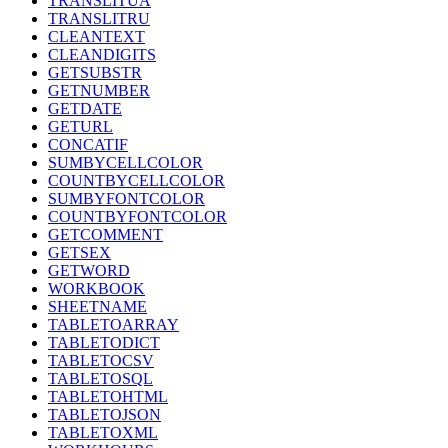
TRANSLITUA
TRANSLITRU
CLEANTEXT
CLEANDIGITS
GETSUBSTR
GETNUMBER
GETDATE
GETURL
CONCATIF
SUMBYCELLCOLOR
COUNTBYCELLCOLOR
SUMBYFONTCOLOR
COUNTBYFONTCOLOR
GETCOMMENT
GETSEX
GETWORD
WORKBOOK
SHEETNAME
TABLETOARRAY
TABLETODICT
TABLETOCSV
TABLETOSQL
TABLETOHTML
TABLETOJSON
TABLETOXML