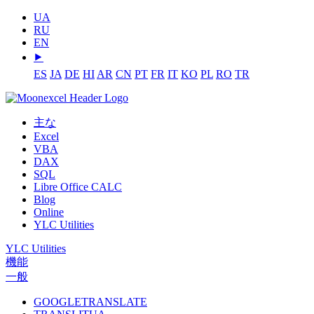
UA
RU
EN
⯈
ES
JA
DE
HI
AR
CN
PT
FR
IT
KO
PL
RO
TR
主な
Excel
VBA
DAX
SQL
Libre Office CALC
Blog
Online
YLC Utilities
YLC Utilities
機能
一般
GOOGLETRANSLATE