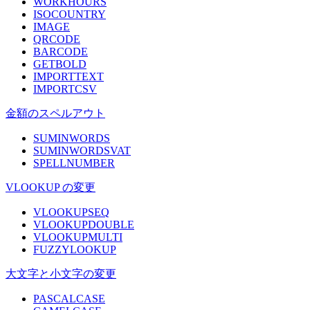
WORKHOURS
ISOCOUNTRY
IMAGE
QRCODE
BARCODE
GETBOLD
IMPORTTEXT
IMPORTCSV
金額のスペルアウト
SUMINWORDS
SUMINWORDSVAT
SPELLNUMBER
VLOOKUP の変更
VLOOKUPSEQ
VLOOKUPDOUBLE
VLOOKUPMULTI
FUZZYLOOKUP
大文字と小文字の変更
PASCALCASE