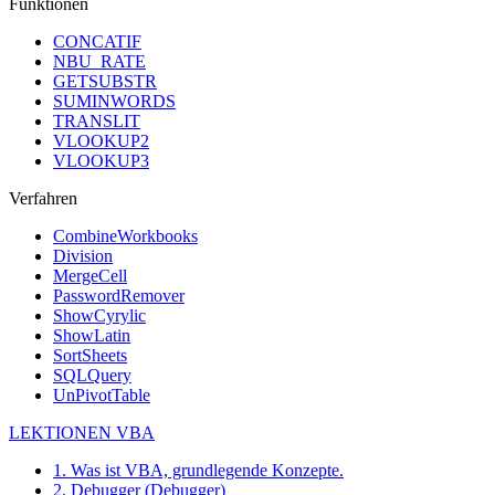
Funktionen
CONCATIF
NBU_RATE
GETSUBSTR
SUMINWORDS
TRANSLIT
VLOOKUP2
VLOOKUP3
Verfahren
CombineWorkbooks
Division
MergeCell
PasswordRemover
ShowCyrylic
ShowLatin
SortSheets
SQLQuery
UnPivotTable
LEKTIONEN VBA
1. Was ist VBA, grundlegende Konzepte.
2. Debugger (Debugger)