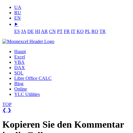
UA
RU
EN
⯈
ES
JA
DE
HI
AR
CN
PT
FR
IT
KO
PL
RO
TR
Haupt
Excel
VBA
DAX
SQL
Libre Office CALC
Blog
Online
YLC Utilities
TOP
❮
❯
Kopieren Sie den Kommentar