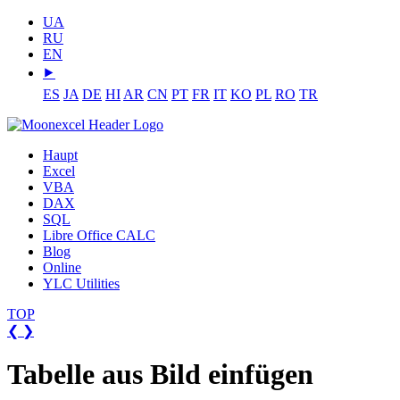
UA
RU
EN
⯈
ES
JA
DE
HI
AR
CN
PT
FR
IT
KO
PL
RO
TR
Haupt
Excel
VBA
DAX
SQL
Libre Office CALC
Blog
Online
YLC Utilities
TOP
❮
❯
Tabelle aus Bild einfügen