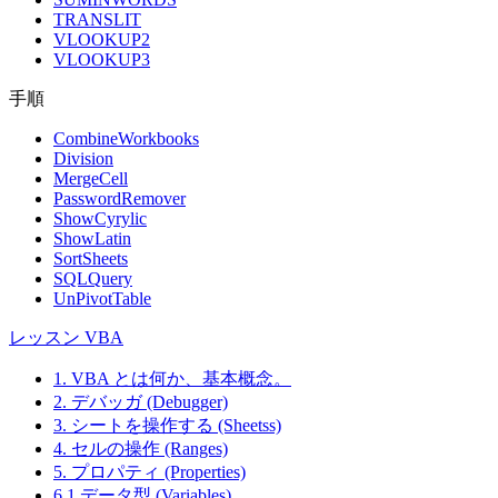
TRANSLIT
VLOOKUP2
VLOOKUP3
手順
CombineWorkbooks
Division
MergeCell
PasswordRemover
ShowCyrylic
ShowLatin
SortSheets
SQLQuery
UnPivotTable
レッスン VBA
1. VBA とは何か、基本概念。
2. デバッガ (Debugger)
3. シートを操作する (Sheetss)
4. セルの操作 (Ranges)
5. プロパティ (Properties)
6.1.データ型 (Variables)