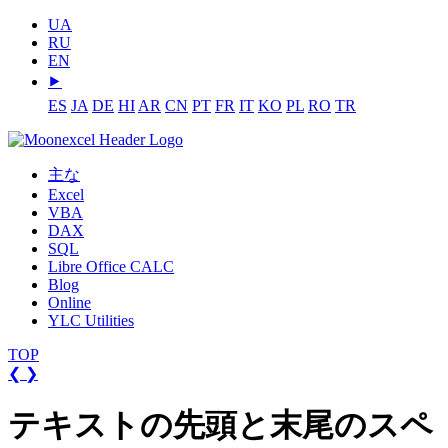
UA
RU
EN
⯈
ES
JA
DE
HI
AR
CN
PT
FR
IT
KO
PL
RO
TR
主な
Excel
VBA
DAX
SQL
Libre Office CALC
Blog
Online
YLC Utilities
TOP
❮
❯
テキストの先頭と末尾のスペ