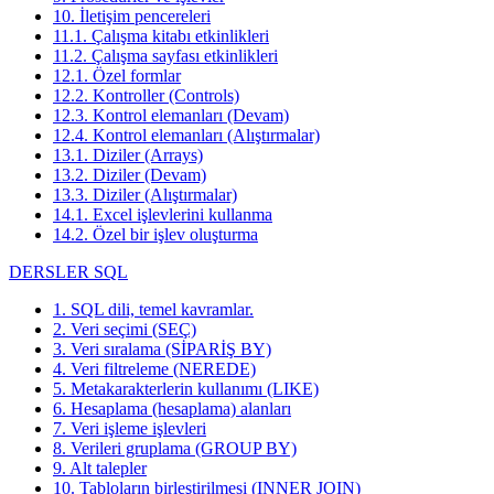
10. İletişim pencereleri
11.1. Çalışma kitabı etkinlikleri
11.2. Çalışma sayfası etkinlikleri
12.1. Özel formlar
12.2. Kontroller (Controls)
12.3. Kontrol elemanları (Devam)
12.4. Kontrol elemanları (Alıştırmalar)
13.1. Diziler (Arrays)
13.2. Diziler (Devam)
13.3. Diziler (Alıştırmalar)
14.1. Excel işlevlerini kullanma
14.2. Özel bir işlev oluşturma
DERSLER SQL
1. SQL dili, temel kavramlar.
2. Veri seçimi (SEÇ)
3. Veri sıralama (SİPARİŞ BY)
4. Veri filtreleme (NEREDE)
5. Metakarakterlerin kullanımı (LIKE)
6. Hesaplama (hesaplama) alanları
7. Veri işleme işlevleri
8. Verileri gruplama (GROUP BY)
9. Alt talepler
10. Tabloların birleştirilmesi (INNER JOIN)