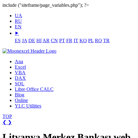
include ("siteframe/page_variables.php"); ?>
UA
RU
EN
⯈
ES
JA
DE
HI
AR
CN
PT
FR
IT
KO
PL
RO
TR
Ana
Excel
VBA
DAX
SQL
Libre Office CALC
Blog
Online
YLC Utilities
TOP
❮
❯
Litvanya Merkez Bankası web