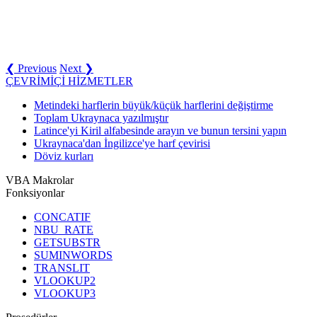
❮ Previous
Next ❯
ÇEVRİMİÇİ HİZMETLER
Metindeki harflerin büyük/küçük harflerini değiştirme
Toplam Ukraynaca yazılmıştır
Latince'yi Kiril alfabesinde arayın ve bunun tersini yapın
Ukraynaca'dan İngilizce'ye harf çevirisi
Döviz kurları
VBA Makrolar
Fonksiyonlar
CONCATIF
NBU_RATE
GETSUBSTR
SUMINWORDS
TRANSLIT
VLOOKUP2
VLOOKUP3