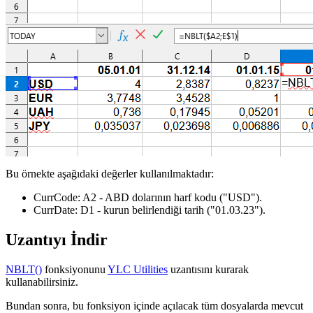
Bu örnekte aşağıdaki değerler kullanılmaktadır:
CurrCode:
A2
- ABD dolarının harf kodu
("USD")
.
CurrDate:
D1
- kurun belirlendiği tarih
("01.03.23")
.
Uzantıyı İndir
NBLT()
fonksiyonunu
YLC Utilities
uzantısını kurarak
kullanabilirsiniz.
Bundan sonra, bu fonksiyon içinde açılacak tüm dosyalarda mevcut