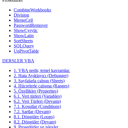
Prosedürler
CombineWorkbooks
Division
MergeCell
PasswordRemover
ShowCyrylic
ShowLatin
SortSheets
SQLQuery
UnPivotTable
DERSLER VBA
1. VBA nedir, temel kavramlar.
2. Hata Ayıklayıcı (Debugger)
3. Sayfalarla çalışın (Sheets)
4. Hücrelerle çalışma (Ranges)
5. Özellikler (Properties)
6.1. Veri türleri (Variables)
6.2. Veri Türleri (Devamı)
7.1. Koşullar (Conditions)
7.2. Şartlar (Devam)
8.1. Döngüler (Loops)
8.2. Döngüler (Devam)
9. Prosedürler ve işlevler