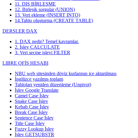
11. DIŞ BİRLEŞME
12. Birleşik sorgular (UNION)
13. Veri ekleme (INSERT INTO)
14.Tablo oluşturma (CREATE TABLE)
DERSLER DAX
1. DAX nedir? Temel kavramlar.
2. İşlev CALCULATE
3. Veri seçme işlevi FILTER
LIBRE OFİS HESABI
NBU web sitesinden döviz kurlarının içe aktarılması
İngilizce yazılmış toplam
Tabloları yeniden düzenleme (Unpivot)
İşlev
Google Translate
Camel Case İşlev
Snake Case İşlev
Kebab Case İşlev
Break Case İşlev
Sentence Case İşlev
Title Case İşlev
Fuzzy Lookup
İşlev
İşlev GETSUBSTR