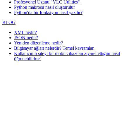
Profesyonel Uzantı "YLC Utilities"
Python makrosu nasıl oluşturulur
Python'da bir fonksiyon nasıl yazılır?
BLOG
XML nedir?
JSON nedir?
Yeniden düzenleme nedir?
Bilgisayar ağları nelerdir? Temel kavramlar.
Kullanıcının siteyi bir mobil cihazdan ziyaret ettiğini nasıl
öğrenebilirim?