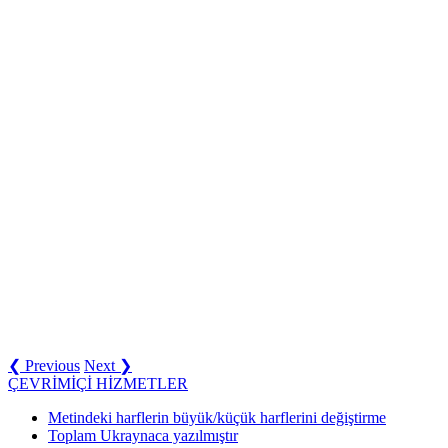
❮ Previous
Next ❯
ÇEVRİMİÇİ HİZMETLER
Metindeki harflerin büyük/küçük harflerini değiştirme
Toplam Ukraynaca yazılmıştır