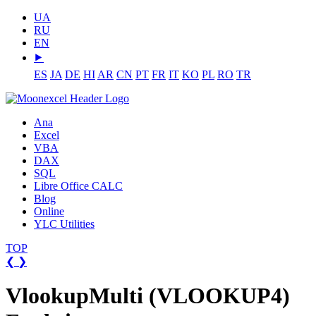
UA
RU
EN
⯈
ES
JA
DE
HI
AR
CN
PT
FR
IT
KO
PL
RO
TR
Ana
Excel
VBA
DAX
SQL
Libre Office CALC
Blog
Online
YLC Utilities
TOP
❮
❯
VlookupMulti (VLOOKUP4)