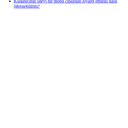
Kullanıcının siteyi bir mobil cihazdan ziyaret ettiğini nasıl
öğrenebilirim?