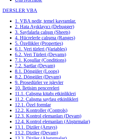
DERSLER VBA
1. VBA nedir, temel kavramlar.
2. Hata Ayıklayıcı (Debugger)
3. Sayfalarla çalışın (Sheets)
4. Hücrelerle çalışma (Ranges)
5. Özellikler (Properties)
6.1. Veri türleri (Variables)
6.2. Veri Türleri (Devamı)
7.1. Koşullar (Conditions)
7.2. Şartlar (Devam)
8.1. Döngüler (Loops)
8.2. Döngüler (Devam)
9. Prosedürler ve işlevler
10. İletişim pencereleri
11.1. Çalışma kitabı etkinlikleri
11.2. Çalışma sayfası etkinlikleri
12.1. Özel formlar
12.2. Kontroller (Controls)
12.3. Kontrol elemanları (Devam)
12.4. Kontrol elemanları (Alıştırmalar)
13.1. Diziler (Arrays)
13.2. Diziler (Devam)
13.3. Diziler (Alıştırmalar)