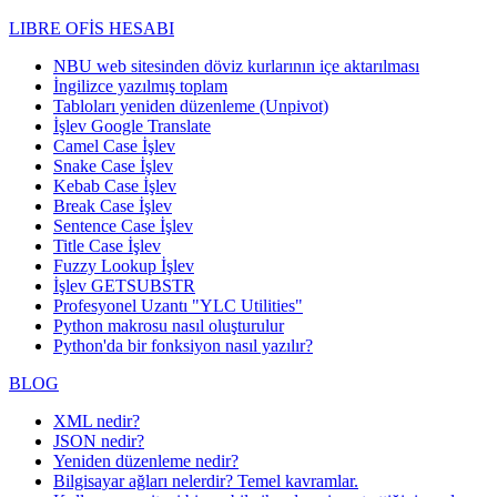
LIBRE OFİS HESABI
NBU web sitesinden döviz kurlarının içe aktarılması
İngilizce yazılmış toplam
Tabloları yeniden düzenleme (Unpivot)
İşlev
Google Translate
Camel Case İşlev
Snake Case İşlev
Kebab Case İşlev
Break Case İşlev
Sentence Case İşlev
Title Case İşlev
Fuzzy Lookup
İşlev
İşlev GETSUBSTR
Profesyonel Uzantı "YLC Utilities"
Python makrosu nasıl oluşturulur
Python'da bir fonksiyon nasıl yazılır?
BLOG
XML nedir?
JSON nedir?
Yeniden düzenleme nedir?
Bilgisayar ağları nelerdir? Temel kavramlar.