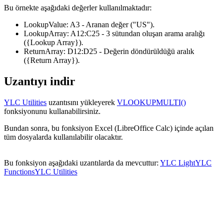
Bu örnekte aşağıdaki değerler kullanılmaktadır:
LookupValue:
A3
- Aranan değer
("US")
.
LookupArray:
A12:C25
- 3 sütundan oluşan arama aralığı
({Lookup Array})
.
ReturnArray:
D12:D25
- Değerin döndürüldüğü aralık
({Return Array})
.
Uzantıyı indir
YLC Utilities
uzantısını yükleyerek
VLOOKUPMULTI()
fonksiyonunu kullanabilirsiniz.
Bundan sonra, bu fonksiyon Excel (LibreOffice Calc) içinde açılan
tüm dosyalarda kullanılabilir olacaktır.
Bu fonksiyon aşağıdaki uzantılarda da mevcuttur:
YLC Light
YLC
Functions
YLC Utilities