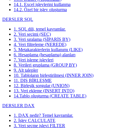
14.1. Excel işlevlerini kullanma
14.2. Özel bir işlev oluşturma
DERSLER SQL
1. SQL dili, temel kavramlar.
2. Veri seçimi (SEÇ)
3. Veri sıralama (SİPARİŞ BY)
4. Veri filtreleme (NEREDE)
5. Metakarakterlerin kullanımı (LIKE)
6. Hesaplama (hesaplama) alanları
7. Veri işleme işlevleri
8. Verileri gruplama (GROUP BY)
9. Alt talepler
10. Tabloların birleştirilmesi (INNER JOIN)
11. DIŞ BİRLEŞME
12. Birleşik sorgular (UNION)
13. Veri ekleme (INSERT INTO)
14.Tablo oluşturma (CREATE TABLE)
DERSLER DAX
1. DAX nedir? Temel kavramlar.
2. İşlev CALCULATE
3. Veri seçme işlevi FILTER