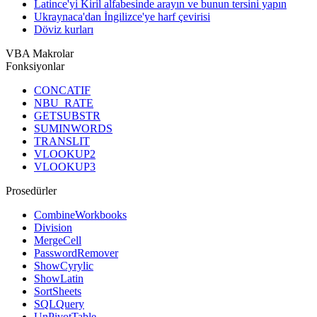
Latince'yi Kiril alfabesinde arayın ve bunun tersini yapın
Ukraynaca'dan İngilizce'ye harf çevirisi
Döviz kurları
VBA Makrolar
Fonksiyonlar
CONCATIF
NBU_RATE
GETSUBSTR
SUMINWORDS
TRANSLIT
VLOOKUP2
VLOOKUP3
Prosedürler
CombineWorkbooks
Division
MergeCell
PasswordRemover
ShowCyrylic
ShowLatin
SortSheets
SQLQuery
UnPivotTable