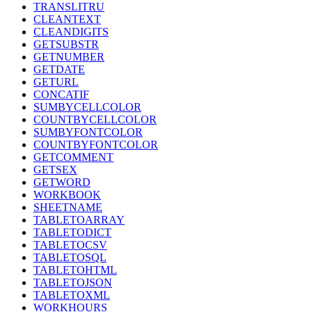
TRANSLITRU
CLEANTEXT
CLEANDIGITS
GETSUBSTR
GETNUMBER
GETDATE
GETURL
CONCATIF
SUMBYCELLCOLOR
COUNTBYCELLCOLOR
SUMBYFONTCOLOR
COUNTBYFONTCOLOR
GETCOMMENT
GETSEX
GETWORD
WORKBOOK
SHEETNAME
TABLETOARRAY
TABLETODICT
TABLETOCSV
TABLETOSQL
TABLETOHTML
TABLETOJSON
TABLETOXML
WORKHOURS