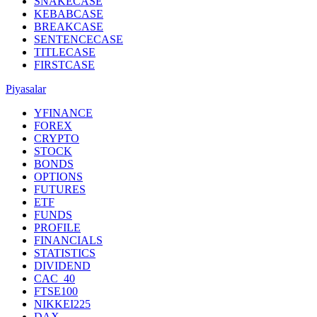
SNAKECASE
KEBABCASE
BREAKCASE
SENTENCECASE
TITLECASE
FIRSTCASE
Piyasalar
YFINANCE
FOREX
CRYPTO
STOCK
BONDS
OPTIONS
FUTURES
ETF
FUNDS
PROFILE
FINANCIALS
STATISTICS
DIVIDEND
CAC_40
FTSE100
NIKKEI225
DAX