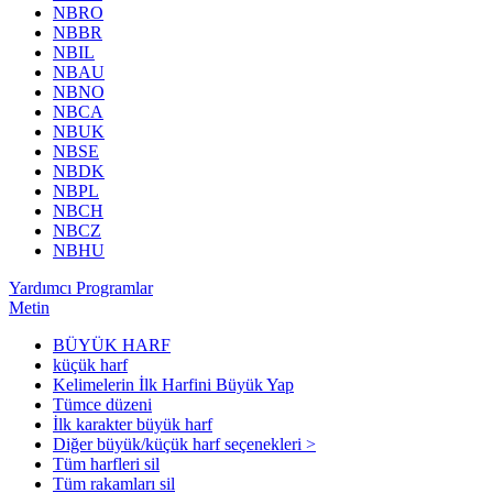
NBRO
NBBR
NBIL
NBAU
NBNO
NBCA
NBUK
NBSE
NBDK
NBPL
NBCH
NBCZ
NBHU
Yardımcı Programlar
Metin
BÜYÜK HARF
küçük harf
Kelimelerin İlk Harfini Büyük Yap
Tümce düzeni
İlk karakter büyük harf
Diğer büyük/küçük harf seçenekleri >
Tüm harfleri sil
Tüm rakamları sil