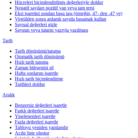
Hücreleri biçimlendirilmiş değerleriyle doldur
Negatif sayıları pozitif yap veya tam tersi
Eksi işaretini sondan başa taşı (örneğin, 47- den -47 ye)
Virgülden sonra anlamlı sayıda basamak kullan
Sayısal değerleri gizle
Sayının veya tutarın yazıyla yazılması
Tarih
Tarih dönüşümü/tanıma
Otomatik tarih dönüşümü
Hızlı tarih tanıma
Zaman bileşenini sil
Hafta sonlarını işaretle
Hızlı tarih biçimlendirme
Tarihleri doldur
Aralık
Benzersiz değerleri işaretle
Farklı değerleri işaretle
Yinelenenleri işaretle
Fazla değerleri işaretle
Tabloyu yeniden yapılandır
Açılır liste oluştur