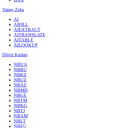
Yapay Zeka
AI
AIFILL
AIEXTRACT
AITRANSLATE
AITABLE
AILOOKUP
Döviz Kurları
NBUA
NBRU
NBKZ
NBUZ
NBAZ
NBMD
NBGE
NBTM
NBKG
NBTJ
NBAM
NBLT
NBEU