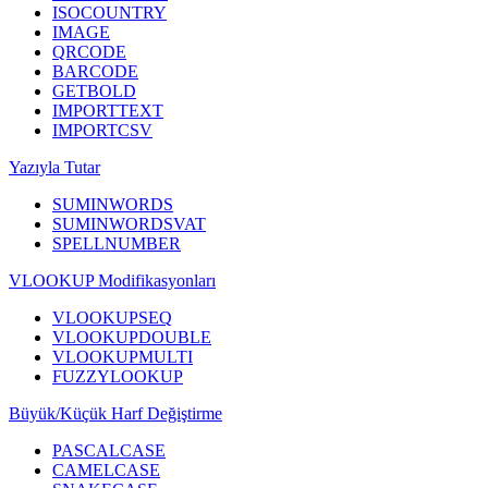
ISOCOUNTRY
IMAGE
QRCODE
BARCODE
GETBOLD
IMPORTTEXT
IMPORTCSV
Yazıyla Tutar
SUMINWORDS
SUMINWORDSVAT
SPELLNUMBER
VLOOKUP Modifikasyonları
VLOOKUPSEQ
VLOOKUPDOUBLE
VLOOKUPMULTI
FUZZYLOOKUP
Büyük/Küçük Harf Değiştirme
PASCALCASE
CAMELCASE