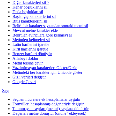
Diğer karakterleri sil >
Kenar boşluklarını sil
Fazla boşlukları sil
Başlangıç karakterlerini sil
Bitiş karakterlerini sil
Belirli bir karakter sayısından sonraki metni sil
Mevcut metne karakter ekle
Belirtilen ayırıcılara göre kelimeyi al
Metinden kelimeleri sil
Latin harflerini işaretle
Kiril harflerini işaretle
Benzer harfleri dönüştür
Alfabeyi doldur
Metni tersine çevir
Yazdırılmayan karakterleri Göster/Gizle
Metindeki her karakter için Unicode göster
Gizli verileri değiştir
Google Çeviri
Sayı
Seçilen hücrelere ek hesaplamalar uygula
Formülleri hesaplanmış değerleriyle değiştir
Tanınmayan sayıları (metin?) sayılara dönüştür
Değerleri metne dönüştür (önüne ' ekleyerek)