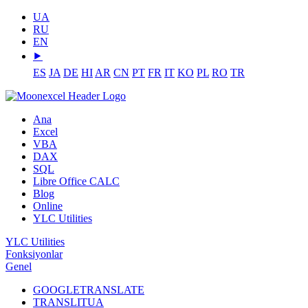
UA
RU
EN
⯈
ES
JA
DE
HI
AR
CN
PT
FR
IT
KO
PL
RO
TR
Ana
Excel
VBA
DAX
SQL
Libre Office CALC
Blog
Online
YLC Utilities
YLC Utilities
Fonksiyonlar
Genel
GOOGLETRANSLATE
TRANSLITUA