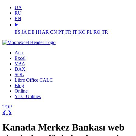
UA
RU
EN
⯈
ES
JA
DE
HI
AR
CN
PT
FR
IT
KO
PL
RO
TR
Ana
Excel
VBA
DAX
SQL
Libre Office CALC
Blog
Online
YLC Utilities
TOP
❮
❯
Kanada Merkez Bankası web