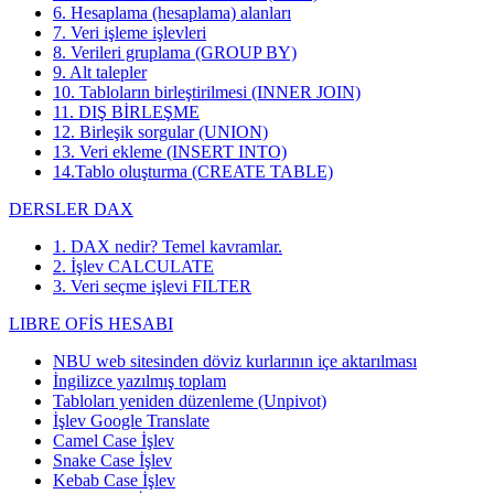
6. Hesaplama (hesaplama) alanları
7. Veri işleme işlevleri
8. Verileri gruplama (GROUP BY)
9. Alt talepler
10. Tabloların birleştirilmesi (INNER JOIN)
11. DIŞ BİRLEŞME
12. Birleşik sorgular (UNION)
13. Veri ekleme (INSERT INTO)
14.Tablo oluşturma (CREATE TABLE)
DERSLER DAX
1. DAX nedir? Temel kavramlar.
2. İşlev CALCULATE
3. Veri seçme işlevi FILTER
LIBRE OFİS HESABI
NBU web sitesinden döviz kurlarının içe aktarılması
İngilizce yazılmış toplam
Tabloları yeniden düzenleme (Unpivot)
İşlev
Google Translate
Camel Case İşlev
Snake Case İşlev
Kebab Case İşlev