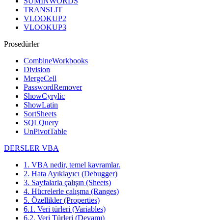
SUMINWORDS
TRANSLIT
VLOOKUP2
VLOOKUP3
Prosedürler
CombineWorkbooks
Division
MergeCell
PasswordRemover
ShowCyrylic
ShowLatin
SortSheets
SQLQuery
UnPivotTable
DERSLER VBA
1. VBA nedir, temel kavramlar.
2. Hata Ayıklayıcı (Debugger)
3. Sayfalarla çalışın (Sheets)
4. Hücrelerle çalışma (Ranges)
5. Özellikler (Properties)
6.1. Veri türleri (Variables)
6.2. Veri Türleri (Devamı)