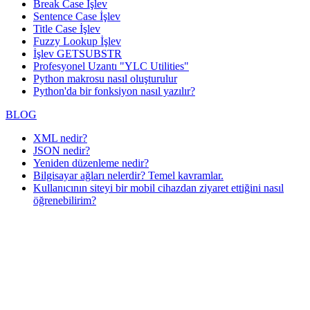
Break Case İşlev
Sentence Case İşlev
Title Case İşlev
Fuzzy Lookup
İşlev
İşlev GETSUBSTR
Profesyonel Uzantı "YLC Utilities"
Python makrosu nasıl oluşturulur
Python'da bir fonksiyon nasıl yazılır?
BLOG
XML nedir?
JSON nedir?
Yeniden düzenleme nedir?
Bilgisayar ağları nelerdir? Temel kavramlar.
Kullanıcının siteyi bir mobil cihazdan ziyaret ettiğini nasıl
öğrenebilirim?