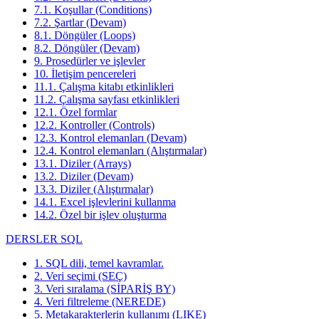
7.1. Koşullar (Conditions)
7.2. Şartlar (Devam)
8.1. Döngüler (Loops)
8.2. Döngüler (Devam)
9. Prosedürler ve işlevler
10. İletişim pencereleri
11.1. Çalışma kitabı etkinlikleri
11.2. Çalışma sayfası etkinlikleri
12.1. Özel formlar
12.2. Kontroller (Controls)
12.3. Kontrol elemanları (Devam)
12.4. Kontrol elemanları (Alıştırmalar)
13.1. Diziler (Arrays)
13.2. Diziler (Devam)
13.3. Diziler (Alıştırmalar)
14.1. Excel işlevlerini kullanma
14.2. Özel bir işlev oluşturma
DERSLER SQL
1. SQL dili, temel kavramlar.
2. Veri seçimi (SEÇ)
3. Veri sıralama (SİPARİŞ BY)
4. Veri filtreleme (NEREDE)
5. Metakarakterlerin kullanımı (LIKE)