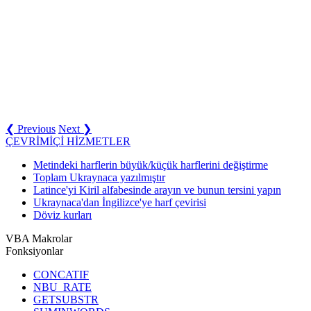
❮ Previous
Next ❯
ÇEVRİMİÇİ HİZMETLER
Metindeki harflerin büyük/küçük harflerini değiştirme
Toplam Ukraynaca yazılmıştır
Latince'yi Kiril alfabesinde arayın ve bunun tersini yapın
Ukraynaca'dan İngilizce'ye harf çevirisi
Döviz kurları
VBA Makrolar
Fonksiyonlar
CONCATIF
NBU_RATE
GETSUBSTR