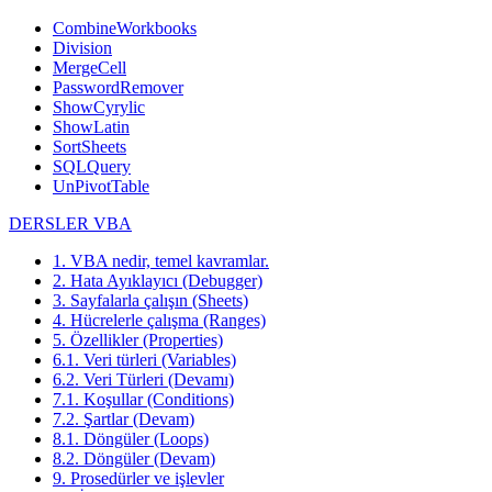
CombineWorkbooks
Division
MergeCell
PasswordRemover
ShowCyrylic
ShowLatin
SortSheets
SQLQuery
UnPivotTable
DERSLER VBA
1. VBA nedir, temel kavramlar.
2. Hata Ayıklayıcı (Debugger)
3. Sayfalarla çalışın (Sheets)
4. Hücrelerle çalışma (Ranges)
5. Özellikler (Properties)
6.1. Veri türleri (Variables)
6.2. Veri Türleri (Devamı)
7.1. Koşullar (Conditions)
7.2. Şartlar (Devam)
8.1. Döngüler (Loops)
8.2. Döngüler (Devam)
9. Prosedürler ve işlevler