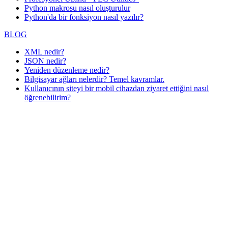
Python makrosu nasıl oluşturulur
Python'da bir fonksiyon nasıl yazılır?
BLOG
XML nedir?
JSON nedir?
Yeniden düzenleme nedir?
Bilgisayar ağları nelerdir? Temel kavramlar.
Kullanıcının siteyi bir mobil cihazdan ziyaret ettiğini nasıl
öğrenebilirim?