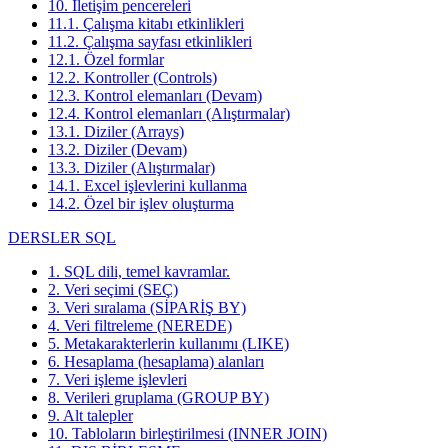
10. İletişim pencereleri
11.1. Çalışma kitabı etkinlikleri
11.2. Çalışma sayfası etkinlikleri
12.1. Özel formlar
12.2. Kontroller (Controls)
12.3. Kontrol elemanları (Devam)
12.4. Kontrol elemanları (Alıştırmalar)
13.1. Diziler (Arrays)
13.2. Diziler (Devam)
13.3. Diziler (Alıştırmalar)
14.1. Excel işlevlerini kullanma
14.2. Özel bir işlev oluşturma
DERSLER SQL
1. SQL dili, temel kavramlar.
2. Veri seçimi (SEÇ)
3. Veri sıralama (SİPARİŞ BY)
4. Veri filtreleme (NEREDE)
5. Metakarakterlerin kullanımı (LIKE)
6. Hesaplama (hesaplama) alanları
7. Veri işleme işlevleri
8. Verileri gruplama (GROUP BY)
9. Alt talepler
10. Tabloların birleştirilmesi (INNER JOIN)