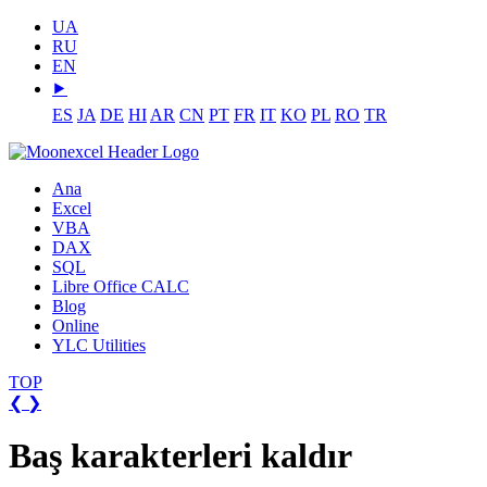
UA
RU
EN
⯈
ES
JA
DE
HI
AR
CN
PT
FR
IT
KO
PL
RO
TR
Ana
Excel
VBA
DAX
SQL
Libre Office CALC
Blog
Online
YLC Utilities
TOP
❮
❯
Baş karakterleri kaldır