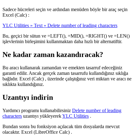
Sadece hücreleri seçin ve ardından menüden böyle bir araç seçin
Excel (Calc) :
YLC Utilities » Text » Delete number of leading characters
Bu, geçici bir sütun ve =LEFT(), =MID(), =RIGHT() ve =LEN()
işlevlerinin birleşimini kullanmaktan daha hızlı bir alternatiftir.
Ne kadar zaman kazandıracak?
Bu aracı kullanarak zamandan ve emekten tasarruf edeceğiniz
garanti edilir. Ancak gerçek zaman tasarrufu kullandığınız sıklığa
bağlıdır. Excel (Calc) , üzerinde çalıştığınız veri miktarı ve aracı ne
sıklıkta kullandığınız.
Uzantıyı indirin
Yardımcı programı kullanabilirsiniz
Delete number of leading
characters
uzantıyı yükleyerek
YLC Utilities
.
Bundan sonra bu fonksiyon açılacak tüm dosyalarda mevcut
olacaktır. Excel (LibreOffice Calc) .