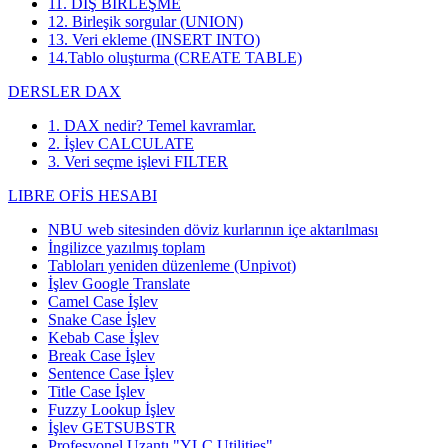
11. DIŞ BİRLEŞME
12. Birleşik sorgular (UNION)
13. Veri ekleme (INSERT INTO)
14.Tablo oluşturma (CREATE TABLE)
DERSLER DAX
1. DAX nedir? Temel kavramlar.
2. İşlev CALCULATE
3. Veri seçme işlevi FILTER
LIBRE OFİS HESABI
NBU web sitesinden döviz kurlarının içe aktarılması
İngilizce yazılmış toplam
Tabloları yeniden düzenleme (Unpivot)
İşlev
Google Translate
Camel Case İşlev
Snake Case İşlev
Kebab Case İşlev
Break Case İşlev
Sentence Case İşlev
Title Case İşlev
Fuzzy Lookup
İşlev
İşlev GETSUBSTR
Profesyonel Uzantı "YLC Utilities"