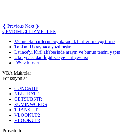
❮ Previous
Next ❯
ÇEVRİMİÇİ HİZMETLER
Metindeki harflerin büyük/küçük harflerini değiştirme
Toplam Ukraynaca yazılmıştır
Latince'yi Kiril alfabesinde arayın ve bunun tersini yapın
Ukraynaca'dan İngilizce'ye harf çevirisi
Döviz kurları
VBA Makrolar
Fonksiyonlar
CONCATIF
NBU_RATE
GETSUBSTR
SUMINWORDS
TRANSLIT
VLOOKUP2
VLOOKUP3
Prosedürler