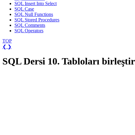
SQL Insert Into Select
SQL Case
SQL Null Functions
SQL Stored Procedures
SQL Comments
SQL Operators
TOP
❮
❯
SQL Dersi 10. Tabloları birleş