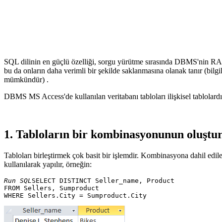
SQL dilinin en güçlü özelliği, sorgu yürütme sırasında DBMS'nin RAM'inde
bu da onların daha verimli bir şekilde saklanmasına olanak tanır (bilgi
mümkündür) .
DBMS MS Access'de kullanılan veritabanı tabloları ilişkisel tablolardır,
1. Tabloların bir kombinasyonunun oluştu
Tabloları birleştirmek çok basit bir işlemdir. Kombinasyona dahil edil
kullanılarak yapılır, örneğin:
Run SQL
SELECT DISTINCT Seller_name, Product 

FROM Sellers, Sumproduct 
