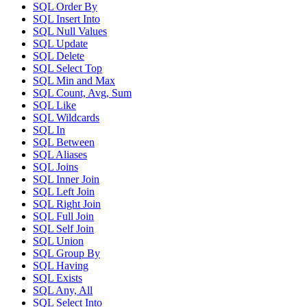
SQL Order By
SQL Insert Into
SQL Null Values
SQL Update
SQL Delete
SQL Select Top
SQL Min and Max
SQL Count, Avg, Sum
SQL Like
SQL Wildcards
SQL In
SQL Between
SQL Aliases
SQL Joins
SQL Inner Join
SQL Left Join
SQL Right Join
SQL Full Join
SQL Self Join
SQL Union
SQL Group By
SQL Having
SQL Exists
SQL Any, All
SQL Select Into