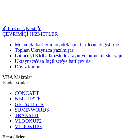
❮ Previous
Next ❯
ÇEVRİMİÇİ HİZMETLER
Metindeki harflerin büyük/küçük harflerini değiştirme
Toplam Ukraynaca yazılmıştır
Latince'yi Kiril alfabesinde arayın ve bunun tersini yapın
Ukraynaca'dan İngilizce'ye harf çevirisi
Döviz kurları
VBA Makrolar
Fonksiyonlar
CONCATIF
NBU_RATE
GETSUBSTR
SUMINWORDS
TRANSLIT
VLOOKUP2
VLOOKUP3
Prosedürler