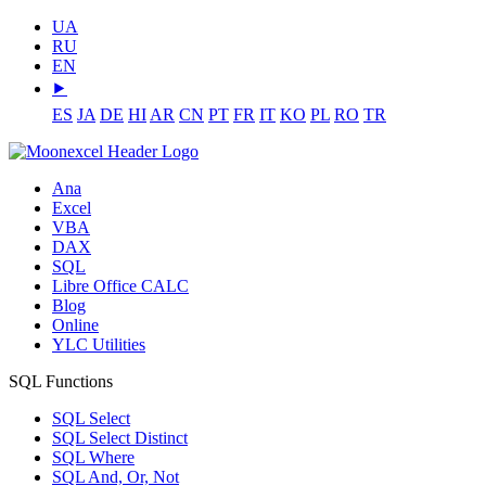
UA
RU
EN
⯈
ES
JA
DE
HI
AR
CN
PT
FR
IT
KO
PL
RO
TR
Ana
Excel
VBA
DAX
SQL
Libre Office CALC
Blog
Online
YLC Utilities
SQL Functions
SQL Select
SQL Select Distinct
SQL Where
SQL And, Or, Not