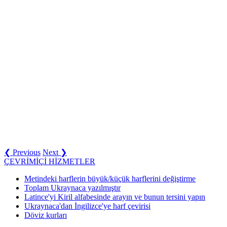
❮ Previous
Next ❯
ÇEVRİMİÇİ HİZMETLER
Metindeki harflerin büyük/küçük harflerini değiştirme
Toplam Ukraynaca yazılmıştır
Latince'yi Kiril alfabesinde arayın ve bunun tersini yapın
Ukraynaca'dan İngilizce'ye harf çevirisi
Döviz kurları