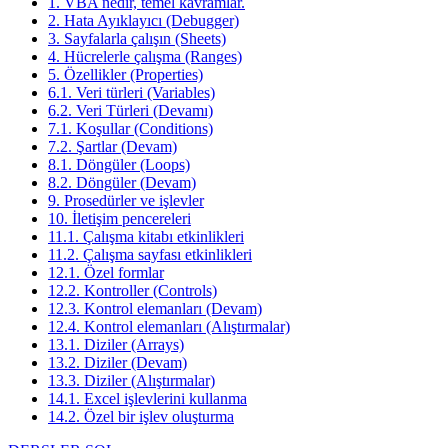
1. VBA nedir, temel kavramlar.
2. Hata Ayıklayıcı (Debugger)
3. Sayfalarla çalışın (Sheets)
4. Hücrelerle çalışma (Ranges)
5. Özellikler (Properties)
6.1. Veri türleri (Variables)
6.2. Veri Türleri (Devamı)
7.1. Koşullar (Conditions)
7.2. Şartlar (Devam)
8.1. Döngüler (Loops)
8.2. Döngüler (Devam)
9. Prosedürler ve işlevler
10. İletişim pencereleri
11.1. Çalışma kitabı etkinlikleri
11.2. Çalışma sayfası etkinlikleri
12.1. Özel formlar
12.2. Kontroller (Controls)
12.3. Kontrol elemanları (Devam)
12.4. Kontrol elemanları (Alıştırmalar)
13.1. Diziler (Arrays)
13.2. Diziler (Devam)
13.3. Diziler (Alıştırmalar)
14.1. Excel işlevlerini kullanma
14.2. Özel bir işlev oluşturma