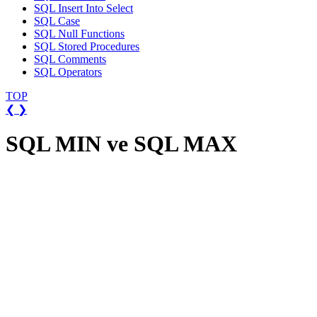
SQL Insert Into Select
SQL Case
SQL Null Functions
SQL Stored Procedures
SQL Comments
SQL Operators
TOP
❮
❯
SQL MIN ve SQL MAX