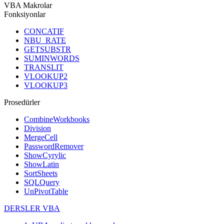
VBA Makrolar
Fonksiyonlar
CONCATIF
NBU_RATE
GETSUBSTR
SUMINWORDS
TRANSLIT
VLOOKUP2
VLOOKUP3
Prosedürler
CombineWorkbooks
Division
MergeCell
PasswordRemover
ShowCyrylic
ShowLatin
SortSheets
SQLQuery
UnPivotTable
DERSLER VBA