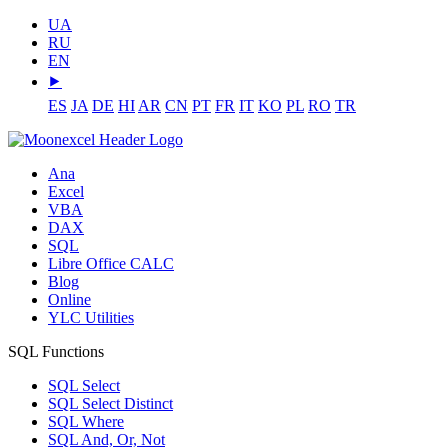
UA
RU
EN
⯈
ES
JA
DE
HI
AR
CN
PT
FR
IT
KO
PL
RO
TR
Ana
Excel
VBA
DAX
SQL
Libre Office CALC
Blog
Online
YLC Utilities
SQL Functions
SQL Select
SQL Select Distinct
SQL Where
SQL And, Or, Not