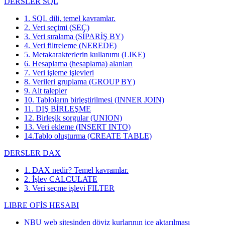
DERSLER SQL
1. SQL dili, temel kavramlar.
2. Veri seçimi (SEÇ)
3. Veri sıralama (SİPARİŞ BY)
4. Veri filtreleme (NEREDE)
5. Metakarakterlerin kullanımı (LIKE)
6. Hesaplama (hesaplama) alanları
7. Veri işleme işlevleri
8. Verileri gruplama (GROUP BY)
9. Alt talepler
10. Tabloların birleştirilmesi (INNER JOIN)
11. DIŞ BİRLEŞME
12. Birleşik sorgular (UNION)
13. Veri ekleme (INSERT INTO)
14.Tablo oluşturma (CREATE TABLE)
DERSLER DAX
1. DAX nedir? Temel kavramlar.
2. İşlev CALCULATE
3. Veri seçme işlevi FILTER
LIBRE OFİS HESABI
NBU web sitesinden döviz kurlarının içe aktarılması