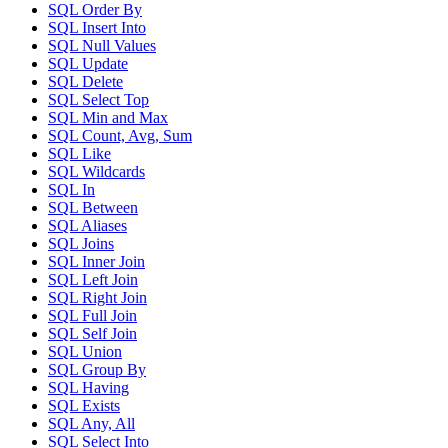
SQL Order By
SQL Insert Into
SQL Null Values
SQL Update
SQL Delete
SQL Select Top
SQL Min and Max
SQL Count, Avg, Sum
SQL Like
SQL Wildcards
SQL In
SQL Between
SQL Aliases
SQL Joins
SQL Inner Join
SQL Left Join
SQL Right Join
SQL Full Join
SQL Self Join
SQL Union
SQL Group By
SQL Having
SQL Exists
SQL Any, All
SQL Select Into