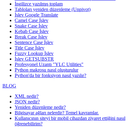
İngilizce yazılmış toplam
Tabloları yeniden düzenleme (Unpivot)
İşlev
Google Translate
Camel Case İşlev
Snake Case İşlev
Kebab Case İşlev
Break Case İşlev
Sentence Case İşlev
Title Case İşlev
Fuzzy Lookup
İşlev
İşlev GETSUBSTR
Profesyonel Uzantı "YLC Utilities"
Python makrosu nasıl oluşturulur
Python'da bir fonksiyon nasıl yazılır?
BLOG
XML nedir?
JSON nedir?
Yeniden düzenleme nedir?
Bilgisayar ağları nelerdir? Temel kavramlar.
Kullanıcının siteyi bir mobil cihazdan ziyaret ettiğini nasıl
öğrenebilirim?