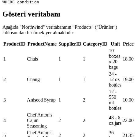
Gösteri veritabanı
Aşağıda "Northwind" veritabanının "Products" ("Ürünler")
tablosundan bir örnek yer almaktadır:
ProductID
ProductName
SupplierID
CategoryID
Unit
Price
10
boxes
1
Chais
1
1
18.00
x 20
bags
24 -
2
Chang
1
1
12 oz
19.00
bottles
12 -
550
3
Aniseed Syrup
1
2
10.00
ml
bottles
Chef Anton's
48 - 6
4
Cajun
2
2
22.00
oz jars
Seasoning
Chef Anton's
36
5
2
2
21.35