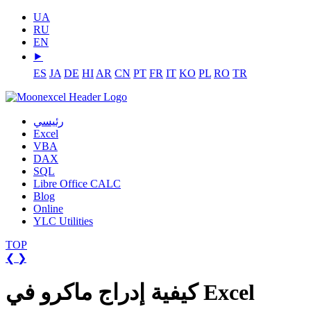
UA
RU
EN
⯈
ES
JA
DE
HI
AR
CN
PT
FR
IT
KO
PL
RO
TR
رئيسي
Excel
VBA
DAX
SQL
Libre Office CALC
Blog
Online
YLC Utilities
TOP
❮
❯
كيفية إدراج ماكرو في Excel