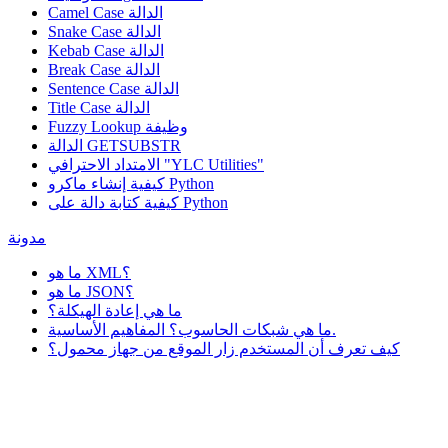
Camel Case الدالة
Snake Case الدالة
Kebab Case الدالة
Break Case الدالة
Sentence Case الدالة
Title Case الدالة
وظيفة
Fuzzy Lookup
الدالة GETSUBSTR
الامتداد الاحترافي "YLC Utilities"
كيفية إنشاء ماكرو Python
كيفية كتابة دالة على Python
مدونة
ما هو XML؟
ما هو JSON؟
ما هي إعادة الهيكلة؟
ما هي شبكات الحاسوب؟ المفاهيم الأساسية.
كيف تعرف أن المستخدم زار الموقع من جهاز محمول؟