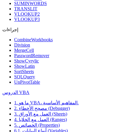
SUMINWORDS
TRANSLIT
VLOOKUP2
VLOOKUP3
إجراءات
CombineWorkbooks
Division
MergeCell
PasswordRemover
ShowCyrylic
ShowLatin
SortSheets
SQLQuery
UnPivotTable
الدروس VBA
1. ما هو VBA، المفاهيم الأساسية.
2. مصحح الأخطاء (Debugger)
3. العمل مع الأوراق (Sheets)
4. العمل مع الخلايا (Ranges)
5. الخصائص (Properties)
6.1. أنواع البيانات (Variables)