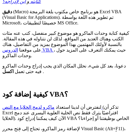
كتابته
و
أين لإدراجه؟
هو برنامج خاص مكتوب بلغة البرمجة Excel VBA
(Macro)
دقيق
(Visual Basic for Applications). تم تطوير هذه اللغة بواسطة
Microsoft، خصيصًا لتطبيقات MS Office.
كيفية كتابة وحدات الماكرو هو موضوع كبير منفصل، كتب عنه مئات
الكتب وهناك العديد من المواقع، لذلك لن نتناوله في هذه المقالة.
بالنسبة لأولئك المهتمين بهذا الموضوع بمزيد من التفاصيل، هناك
، حيث يمكنك التعرف على المزيد حول
الدروس VBA
على موقعنا
وحدات الماكرو.
دعونا، بعد كل شيء، نحلل المكان الذي يجب إدراج وحدات الماكرو
.
اكسل
فيه حتى تعمل
كيفية إضافة كود VBA؟
(تذكر أن
ماكرو لدمج الخلايا مع النص
لنفترض أن لدينا استعداد
Excel افتراضيًا يترك فقط نص الخلية العلوية اليسرى عند دمج
الخلايا). الآن كيف يمكننا إدراج كود VBA الخاص بوظيفتنا أو إجراءنا؟
لإضافة رمز الماكرو، تحتاج إلى فتح محرر Visual Basic (Alt+F11)،