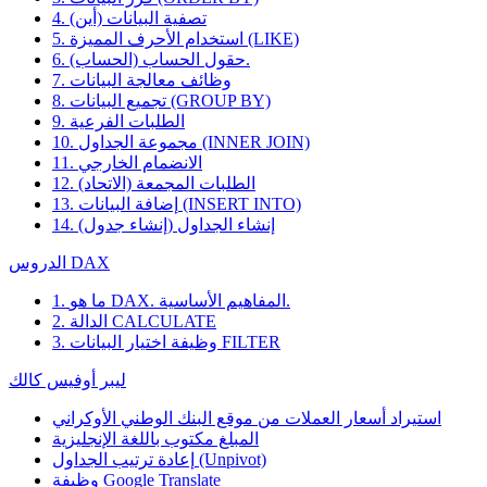
4. تصفية البيانات (أين)
5. استخدام الأحرف المميزة (LIKE)
6. حقول الحساب (الحساب).
7. وظائف معالجة البيانات
8. تجميع البيانات (GROUP BY)
9. الطلبات الفرعية
10. مجموعة الجداول (INNER JOIN)
11. الانضمام الخارجي
12. الطلبات المجمعة (الاتحاد)
13. إضافة البيانات (INSERT INTO)
14. إنشاء الجداول (إنشاء جدول)
الدروس DAX
1. ما هو DAX. المفاهيم الأساسية.
2. الدالة CALCULATE
3. وظيفة اختيار البيانات FILTER
ليبر أوفيس كالك
استيراد أسعار العملات من موقع البنك الوطني الأوكراني
المبلغ مكتوب باللغة الإنجليزية
إعادة ترتيب الجداول (Unpivot)
Google Translate
وظيفة