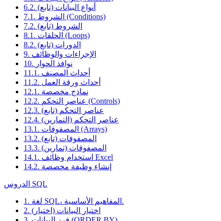
6.2. أنواع البيانات (تابع)
7.1. الشروط (Conditions)
7.2. الشروط (تابع)
8.1. الحلقات (Loops)
8.2. الدورات (تابع)
9. الإجراءات والوظائف
10. نوافذ الحوار
11.1. أحداث المصنف
11.2. أحداث ورقة العمل
12.1. نماذج مخصصة
12.2. عناصر التحكم (Controls)
12.3. عناصر التحكم (تابع)
12.4. عناصر التحكم (التمارين)
13.1. المصفوفات (Arrays)
13.2. المصفوفات (تابع)
13.3. المصفوفات (تمارين)
14.1. استخدام وظائف Excel
14.2. إنشاء وظيفة مخصصة
الدروس SQL
1. لغة SQL، المفاهيم الأساسية.
2. اختيار البيانات (اختيار)
3. فرز البيانات (ORDER BY)