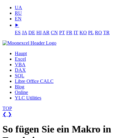
UA
RU
EN
⯈
ES
JA
DE
HI
AR
CN
PT
FR
IT
KO
PL
RO
TR
Haupt
Excel
VBA
DAX
SQL
Libre Office CALC
Blog
Online
YLC Utilities
TOP
❮
❯
So fügen Sie ein Makro in