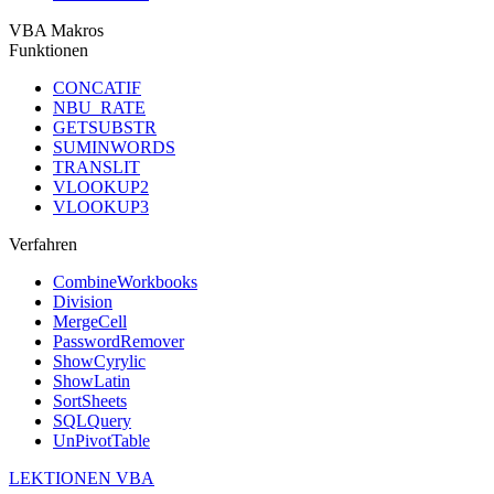
VBA Makros
Funktionen
CONCATIF
NBU_RATE
GETSUBSTR
SUMINWORDS
TRANSLIT
VLOOKUP2
VLOOKUP3
Verfahren
CombineWorkbooks
Division
MergeCell
PasswordRemover
ShowCyrylic
ShowLatin
SortSheets
SQLQuery
UnPivotTable
LEKTIONEN VBA