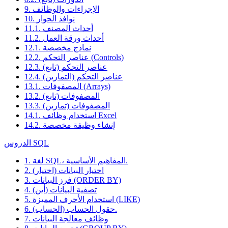
9. الإجراءات والوظائف
10. نوافذ الحوار
11.1. أحداث المصنف
11.2. أحداث ورقة العمل
12.1. نماذج مخصصة
12.2. عناصر التحكم (Controls)
12.3. عناصر التحكم (تابع)
12.4. عناصر التحكم (التمارين)
13.1. المصفوفات (Arrays)
13.2. المصفوفات (تابع)
13.3. المصفوفات (تمارين)
14.1. استخدام وظائف Excel
14.2. إنشاء وظيفة مخصصة
الدروس SQL
1. لغة SQL، المفاهيم الأساسية.
2. اختيار البيانات (اختيار)
3. فرز البيانات (ORDER BY)
4. تصفية البيانات (أين)
5. استخدام الأحرف المميزة (LIKE)
6. حقول الحساب (الحساب).
7. وظائف معالجة البيانات