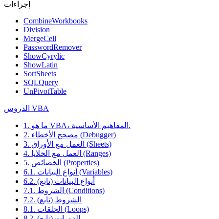
إجراءات
CombineWorkbooks
Division
MergeCell
PasswordRemover
ShowCyrylic
ShowLatin
SortSheets
SQLQuery
UnPivotTable
الدروس VBA
1. ما هو VBA، المفاهيم الأساسية.
2. مصحح الأخطاء (Debugger)
3. العمل مع الأوراق (Sheets)
4. العمل مع الخلايا (Ranges)
5. الخصائص (Properties)
6.1. أنواع البيانات (Variables)
6.2. أنواع البيانات (تابع)
7.1. الشروط (Conditions)
7.2. الشروط (تابع)
8.1. الحلقات (Loops)
8.2. الدورات (تابع)