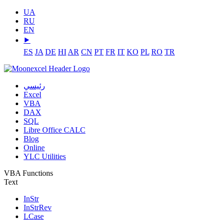
UA
RU
EN
⯈
ES
JA
DE
HI
AR
CN
PT
FR
IT
KO
PL
RO
TR
رئيسي
Excel
VBA
DAX
SQL
Libre Office CALC
Blog
Online
YLC Utilities
VBA Functions
Text
InStr
InStrRev
LCase