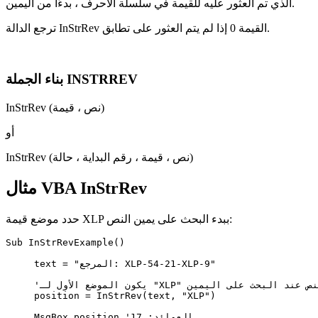
الذي تم العثور عليه للقيمة في سلسلة الأحرف ، بدءًا من اليمين.
ترجع الدالة InStrRev القيمة 0 إذا لم يتم العثور على تطابق.
بناء الجملة INSTRREV
InStrRev (نص ، قيمة)
أو
InStrRev (نص ، قيمة ، رقم البداية ، حالة)
مثال VBA InStrRev
حدد موضع قيمة XLP ببدء البحث على يمين النص:
Sub InStrRevExample()

     text = "المرجع: XLP-54-21-XLP-9"

     'يكون الموضع الأول لـ "XLP" في النص عند البحث على اليمين

     position = InStrRev(text, "XLP")

     MsgBox position 'العوائد: 17
