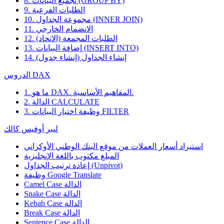
8. تجميع البيانات (GROUP BY)
9. الطلبات الفرعية
10. مجموعة الجداول (INNER JOIN)
11. الانضمام الخارجي
12. الطلبات المجمعة (الاتحاد)
13. إضافة البيانات (INSERT INTO)
14. إنشاء الجداول (إنشاء جدول)
الدروس DAX
1. ما هو DAX. المفاهيم الأساسية.
2. الدالة CALCULATE
3. وظيفة اختيار البيانات FILTER
ليبر أوفيس كالك
استيراد أسعار العملات من موقع البنك الوطني الأوكراني
المبلغ مكتوب باللغة الإنجليزية
إعادة ترتيب الجداول (Unpivot)
Google Translate
وظيفة
Camel Case الدالة
Snake Case الدالة
Kebab Case الدالة
Break Case الدالة
Sentence Case الدالة