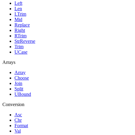
Left
Len
LTrim
Mid
Replace
Right
RTrim
StrReverse
Trim
UCase
Arrays
Array
Choose
Join
Split
UBound
Conversion
Asc
Chr
Format
Val