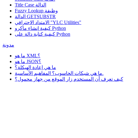
Title Case الدالة
وظيفة
Fuzzy Lookup
الدالة GETSUBSTR
الامتداد الاحترافي "YLC Utilities"
كيفية إنشاء ماكرو Python
كيفية كتابة دالة على Python
مدونة
ما هو XML؟
ما هو JSON؟
ما هي إعادة الهيكلة؟
ما هي شبكات الحاسوب؟ المفاهيم الأساسية.
كيف تعرف أن المستخدم زار الموقع من جهاز محمول؟