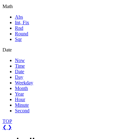
Math
Abs
Int, Fix
Rnd
Round
Sqr
Date
Now
Time
Date
Day
Weekday
Month
Year
Hour
Minute
Second
TOP
❮
❯