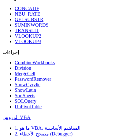
CONCATIF
NBU_RATE
GETSUBSTR
SUMINWORDS
TRANSLIT
VLOOKUP2
VLOOKUP3
إجراءات
CombineWorkbooks
Division
MergeCell
PasswordRemover
ShowCyrylic
ShowLatin
SortSheets
SQLQuery
UnPivotTable
الدروس VBA
1. ما هو VBA، المفاهيم الأساسية.
2. مصحح الأخطاء (Debugger)