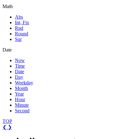
Math
Abs
Int, Fix
Rnd
Round
Sqr
Date
Now
Time
Date
Day
Weekday
Month
Year
Hour
Minute
Second
TOP
❮
❯