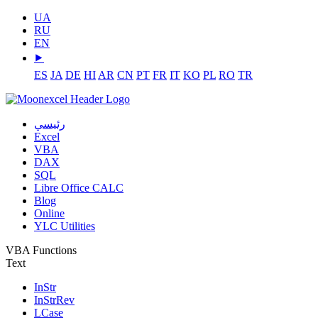
UA
RU
EN
⯈
ES
JA
DE
HI
AR
CN
PT
FR
IT
KO
PL
RO
TR
رئيسي
Excel
VBA
DAX
SQL
Libre Office CALC
Blog
Online
YLC Utilities
VBA Functions
Text
InStr
InStrRev
LCase