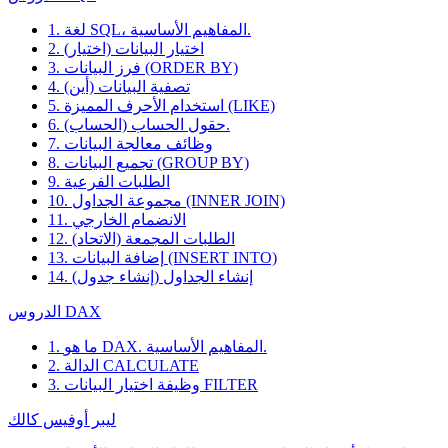
1. لغة SQL، المفاهيم الأساسية.
2. اختيار البيانات (اختيار)
3. فرز البيانات (ORDER BY)
4. تصفية البيانات (أين)
5. استخدام الأحرف المميزة (LIKE)
6. حقول الحساب (الحساب).
7. وظائف معالجة البيانات
8. تجميع البيانات (GROUP BY)
9. الطلبات الفرعية
10. مجموعة الجداول (INNER JOIN)
11. الانضمام الخارجي
12. الطلبات المجمعة (الاتحاد)
13. إضافة البيانات (INSERT INTO)
14. إنشاء الجداول (إنشاء جدول)
الدروس DAX
1. ما هو DAX. المفاهيم الأساسية.
2. الدالة CALCULATE
3. وظيفة اختيار البيانات FILTER
ليبر أوفيس كالك