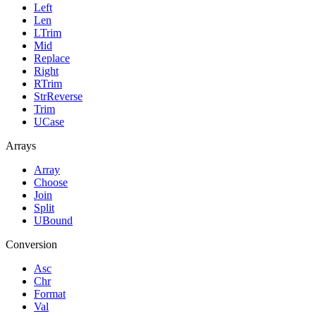
Left
Len
LTrim
Mid
Replace
Right
RTrim
StrReverse
Trim
UCase
Arrays
Array
Choose
Join
Split
UBound
Conversion
Asc
Chr
Format
Val