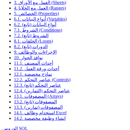
3. العمل مع الأوراق (Sheets)
4. العمل مع الخلايا (Ranges)
5. الخصائص (Properties)
6.1. أنواع البيانات (Variables)
6.2. أنواع البيانات (تابع)
7.1. الشروط (Conditions)
7.2. الشروط (تابع)
8.1. الحلقات (Loops)
8.2. الدورات (تابع)
9. الإجراءات والوظائف
10. نوافذ الحوار
11.1. أحداث المصنف
11.2. أحداث ورقة العمل
12.1. نماذج مخصصة
12.2. عناصر التحكم (Controls)
12.3. عناصر التحكم (تابع)
12.4. عناصر التحكم (التمارين)
13.1. المصفوفات (Arrays)
13.2. المصفوفات (تابع)
13.3. المصفوفات (تمارين)
14.1. استخدام وظائف Excel
14.2. إنشاء وظيفة مخصصة
الدروس SQL