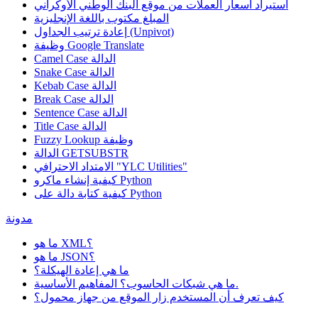
استيراد أسعار العملات من موقع البنك الوطني الأوكراني
المبلغ مكتوب باللغة الإنجليزية
إعادة ترتيب الجداول (Unpivot)
Google Translate
وظيفة
Camel Case الدالة
Snake Case الدالة
Kebab Case الدالة
Break Case الدالة
Sentence Case الدالة
Title Case الدالة
وظيفة
Fuzzy Lookup
الدالة GETSUBSTR
الامتداد الاحترافي "YLC Utilities"
كيفية إنشاء ماكرو Python
كيفية كتابة دالة على Python
مدونة
ما هو XML؟
ما هو JSON؟
ما هي إعادة الهيكلة؟
ما هي شبكات الحاسوب؟ المفاهيم الأساسية.
كيف تعرف أن المستخدم زار الموقع من جهاز محمول؟