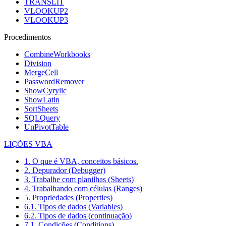
TRANSLIT
VLOOKUP2
VLOOKUP3
Procedimentos
CombineWorkbooks
Division
MergeCell
PasswordRemover
ShowCyrylic
ShowLatin
SortSheets
SQLQuery
UnPivotTable
LIÇÕES VBA
1. O que é VBA, conceitos básicos.
2. Depurador (Debugger)
3. Trabalhe com planilhas (Sheets)
4. Trabalhando com células (Ranges)
5. Propriedades (Properties)
6.1. Tipos de dados (Variables)
6.2. Tipos de dados (continuação)
7.1. Condições (Conditions)