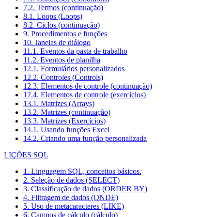
7.2. Termos (continuação)
8.1. Loops (Loops)
8.2. Ciclos (continuação)
9. Procedimentos e funções
10. Janelas de diálogo
11.1. Eventos da pasta de trabalho
11.2. Eventos de planilha
12.1. Formulários personalizados
12.2. Controles (Controls)
12.3. Elementos de controle (continuação)
12.4. Elementos de controle (exercícios)
13.1. Matrizes (Arrays)
13.2. Matrizes (continuação)
13.3. Matrizes (Exercícios)
14.1. Usando funções Excel
14.2. Criando uma função personalizada
LIÇÕES SQL
1. Linguagem SQL, conceitos básicos.
2. Seleção de dados (SELECT)
3. Classificação de dados (ORDER BY)
4. Filtragem de dados (ONDE)
5. Uso de metacaracteres (LIKE)
6. Campos de cálculo (cálculo)