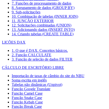
7. Funções de processamento de dados
8. Agrupamento de dados (GROUP BY)
9. Sub-solicitações
10. Combinação de tabelas (INNER JOIN)
11. JUNÇÃO EXTERIOR
12. Solicitações combinadas (UNION)
13. Adicionando dados (INSERT INTO)
14. Criando tabelas (CREATE TABLE)
LIÇÕES DAX
1. O que é DAX. Conceitos básicos.
2. Função CALCULATE
3. Função de seleção de dados FILTER
CÁLCULO DE ESCRITÓRIO LIBRE
Importação de taxas de câmbio do site do NBU
Soma escrita em inglês
Tabelas não dinâmicas (Unpivot)
Função
Google Translate
Função Camel Case
Função Snake Case
Função Kebab Case
Função Break Case