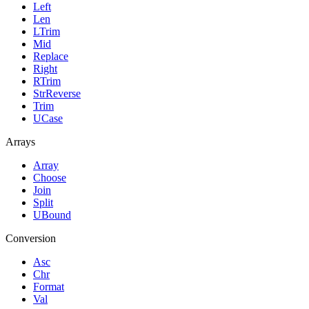
Left
Len
LTrim
Mid
Replace
Right
RTrim
StrReverse
Trim
UCase
Arrays
Array
Choose
Join
Split
UBound
Conversion
Asc
Chr
Format
Val