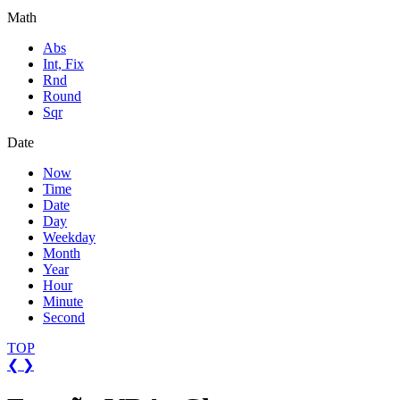
Math
Abs
Int, Fix
Rnd
Round
Sqr
Date
Now
Time
Date
Day
Weekday
Month
Year
Hour
Minute
Second
TOP
❮
❯