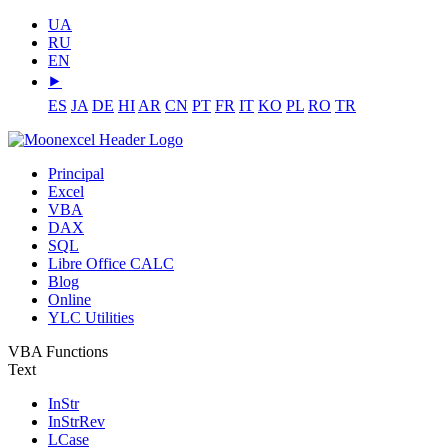
UA
RU
EN
⯈
ES
JA
DE
HI
AR
CN
PT
FR
IT
KO
PL
RO
TR
Principal
Excel
VBA
DAX
SQL
Libre Office CALC
Blog
Online
YLC Utilities
VBA Functions
Text
InStr
InStrRev
LCase