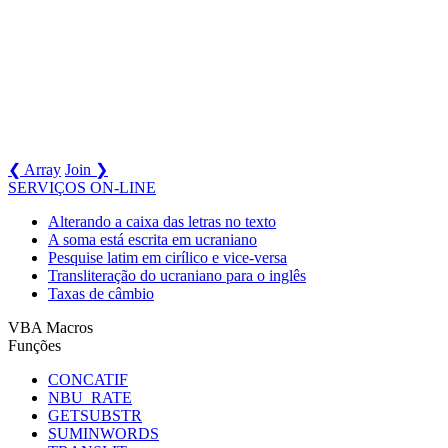
❮ Array
Join ❯
SERVIÇOS ON-LINE
Alterando a caixa das letras no texto
A soma está escrita em ucraniano
Pesquise latim em cirílico e vice-versa
Transliteração do ucraniano para o inglês
Taxas de câmbio
VBA Macros
Funções
CONCATIF
NBU_RATE
GETSUBSTR
SUMINWORDS