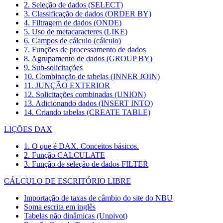
2. Seleção de dados (SELECT)
3. Classificação de dados (ORDER BY)
4. Filtragem de dados (ONDE)
5. Uso de metacaracteres (LIKE)
6. Campos de cálculo (cálculo)
7. Funções de processamento de dados
8. Agrupamento de dados (GROUP BY)
9. Sub-solicitações
10. Combinação de tabelas (INNER JOIN)
11. JUNÇÃO EXTERIOR
12. Solicitações combinadas (UNION)
13. Adicionando dados (INSERT INTO)
14. Criando tabelas (CREATE TABLE)
LIÇÕES DAX
1. O que é DAX. Conceitos básicos.
2. Função CALCULATE
3. Função de seleção de dados FILTER
CÁLCULO DE ESCRITÓRIO LIBRE
Importação de taxas de câmbio do site do NBU
Soma escrita em inglês
Tabelas não dinâmicas (Unpivot)