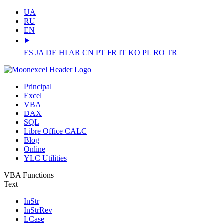
UA
RU
EN
⯈
ES
JA
DE
HI
AR
CN
PT
FR
IT
KO
PL
RO
TR
Principal
Excel
VBA
DAX
SQL
Libre Office CALC
Blog
Online
YLC Utilities
VBA Functions
Text
InStr
InStrRev
LCase