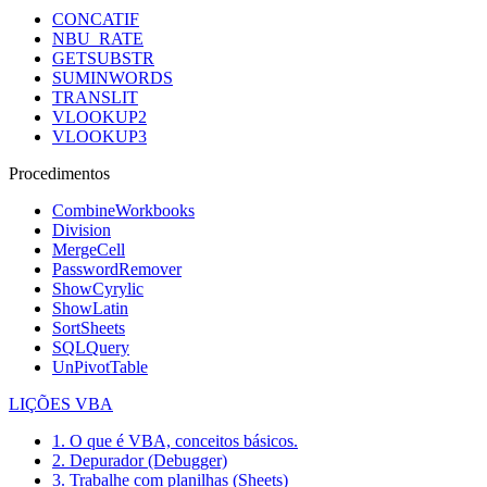
CONCATIF
NBU_RATE
GETSUBSTR
SUMINWORDS
TRANSLIT
VLOOKUP2
VLOOKUP3
Procedimentos
CombineWorkbooks
Division
MergeCell
PasswordRemover
ShowCyrylic
ShowLatin
SortSheets
SQLQuery
UnPivotTable
LIÇÕES VBA
1. O que é VBA, conceitos básicos.
2. Depurador (Debugger)
3. Trabalhe com planilhas (Sheets)