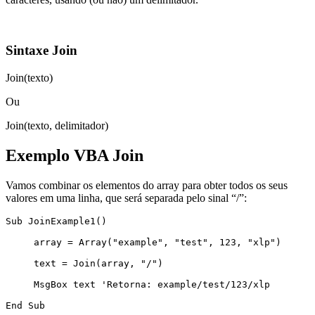
Sintaxe Join
Join(texto)
Ou
Join(texto, delimitador)
Exemplo VBA Join
Vamos combinar os elementos do array para obter todos os seus
valores em uma linha, que será separada pelo sinal “/”:
Sub JoinExample1()

     array = Array("example", "test", 123, "xlp")

     text = Join(array, "/")

     MsgBox text 'Retorna: example/test/123/xlp
