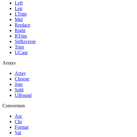
Left
Len
LTrim
Mid
Replace
Right
RTrim
StrReverse
Trim
UCase
Arrays
Array
Choose
Join
Split
UBound
Conversion
Asc
Chr
Format
Val