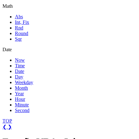
Math
Abs
Int, Fix
Rnd
Round
Sqr
Date
Now
Time
Date
Day
Weekday
Month
Year
Hour
Minute
Second
TOP
❮
❯