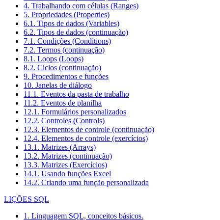
4. Trabalhando com células (Ranges)
5. Propriedades (Properties)
6.1. Tipos de dados (Variables)
6.2. Tipos de dados (continuação)
7.1. Condições (Conditions)
7.2. Termos (continuação)
8.1. Loops (Loops)
8.2. Ciclos (continuação)
9. Procedimentos e funções
10. Janelas de diálogo
11.1. Eventos da pasta de trabalho
11.2. Eventos de planilha
12.1. Formulários personalizados
12.2. Controles (Controls)
12.3. Elementos de controle (continuação)
12.4. Elementos de controle (exercícios)
13.1. Matrizes (Arrays)
13.2. Matrizes (continuação)
13.3. Matrizes (Exercícios)
14.1. Usando funções Excel
14.2. Criando uma função personalizada
LIÇÕES SQL
1. Linguagem SQL, conceitos básicos.