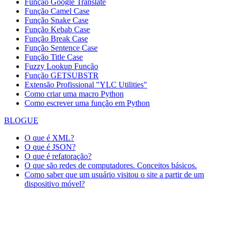
Função
Google Translate
Função Camel Case
Função Snake Case
Função Kebab Case
Função Break Case
Função Sentence Case
Função Title Case
Fuzzy Lookup
Função
Função GETSUBSTR
Extensão Profissional "YLC Utilities"
Como criar uma macro Python
Como escrever uma função em Python
BLOGUE
O que é XML?
O que é JSON?
O que é refatoração?
O que são redes de computadores. Conceitos básicos.
Como saber que um usuário visitou o site a partir de um
dispositivo móvel?