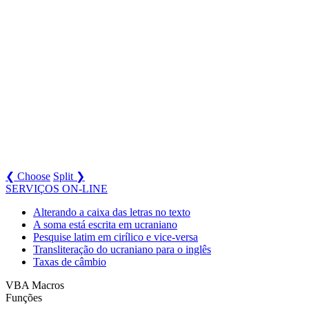
❮ Choose
Split ❯
SERVIÇOS ON-LINE
Alterando a caixa das letras no texto
A soma está escrita em ucraniano
Pesquise latim em cirílico e vice-versa
Transliteração do ucraniano para o inglês
Taxas de câmbio
VBA Macros
Funções